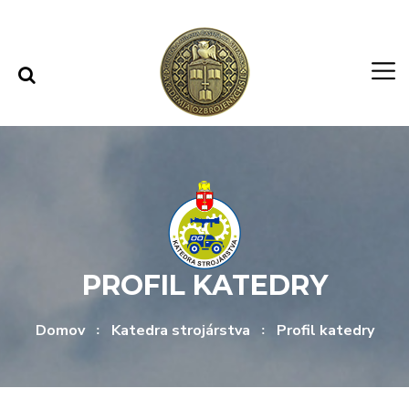
Rovno na obsah
Rovno na menu
PROFIL KATEDRY
Domov
Katedra strojárstva
Profil katedry