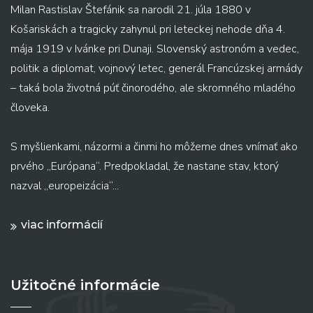
Milan Rastislav Štefánik sa narodil 21. júla 1880 v
Košariskách a tragicky zahynul pri leteckej nehode dňa 4.
mája 1919 v Ivánke pri Dunaji. Slovenský astronóm a vedec,
politik a diplomat, vojnový letec, generál Francúzskej armády
– taká bola životná púť činorodého, ale skromného mladého
človeka.
S myšlienkami, názormi a činmi ho môžeme dnes vnímať ako
prvého „Európana“. Predpokladal, že nastane stav, ktorý
nazval „europeizácia“...
viac informácií
Užitočné informácie