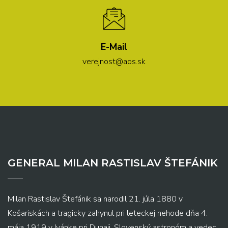
E-Mail
verejnost@aos.sk
GENERAL MILAN RASTISLAV ŠTEFÁNIK
Milan Rastislav Štefánik sa narodil 21. júla 1880 v
Košariskách a tragicky zahynul pri leteckej nehode dňa 4.
mája 1919 v Ivánke pri Dunaji. Slovenský astronóm a vedec,