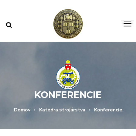
Rovno na obsah
Rovno na menu
KONFERENCIE
Domov
Katedra strojárstva
Konferencie