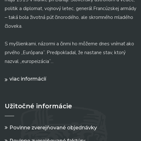
politik a diplomat, vojnový letec, generál Francúzskej armády
– taká bola životná púť činorodého, ale skromného mladého
človeka.
S myšlienkami, názormi a činmi ho môžeme dnes vnímať ako
prvého „Európana“. Predpokladal, že nastane stav, ktorý
nazval „europeizácia“...
viac informácií
Užitočné informácie
Povinne zverejňované objednávky
Povinne zverejňované faktúry