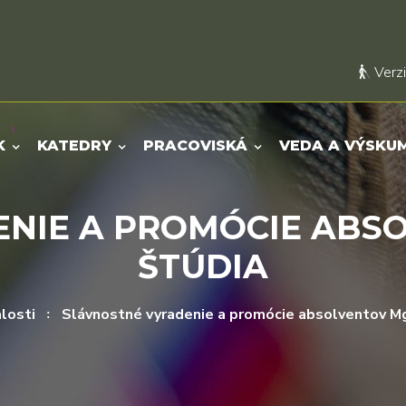
Verzi
K
KATEDRY
PRACOVISKÁ
VEDA A VÝSKU
NIE A PROMÓCIE ABSOL
ŠTÚDIA
losti
Slávnostné vyradenie a promócie absolventov Mgr