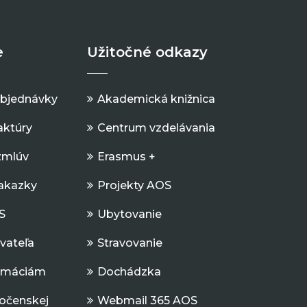
e
Užitočné odkazy
objednávky
Akademická knižnica
aktúry
Centrum vzdelávania
zmlúv
Erasmus +
Zakazky
Projekty AOS
S
Ubytovanie
ávateľa
Stravovanie
ormáciám
Dochádzka
očenskej
Webmail 365 AOS