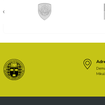
Adr
Demä
Mikul