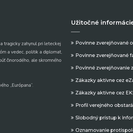
Užitočné informáci
Povinne zverejňované 
a tragicky zahynul pri leteckej
m a vedec, politik a diplomat,
Povinne zverejňované f
 púť činorodého, ale skromného
Povinné zverejňovanie 
Zákazky aktívne cez e
vého „Európana“.
Zákazky aktívne cez EK
Profil verejného obstar
Slobodný prístup k inf
Oznamovanie protispol