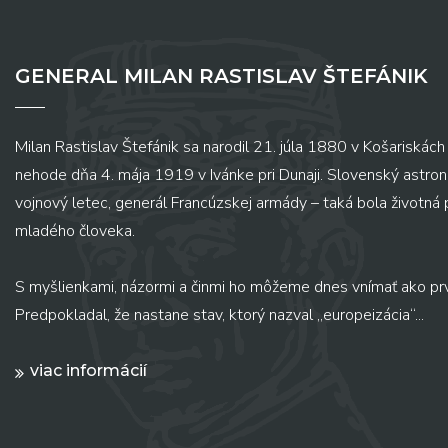
GENERAL MILAN RASTISLAV ŠTEFÁNIK
Milan Rastislav Štefánik sa narodil 21. júla 1880 v Košariskách 
nehode dňa 4. mája 1919 v Ivánke pri Dunaji. Slovenský astronó
vojnový letec, generál Francúzskej armády – taká bola životná
mladého človeka.
S myšlienkami, názormi a činmi ho môžeme dnes vnímať ako pr
Predpokladal, že nastane stav, ktorý nazval „europeizácia“...
viac informácií