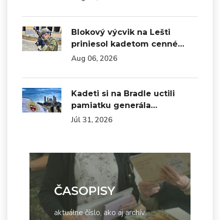
Blokový výcvik na Lešti
priniesol kadetom cenné…
Aug 06, 2026
Kadeti si na Bradle uctili
pamiatku generála…
Júl 31, 2026
ČASOPISY
aktuálne číslo, ako aj archív