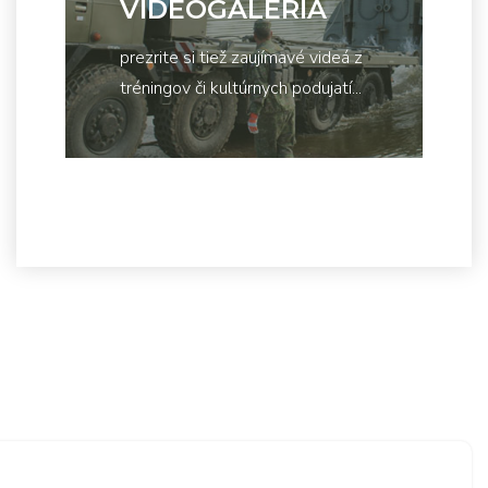
VIDEOGALÉRIA
prezrite si tiež zaujímavé videá z
tréningov či kultúrnych podujatí...