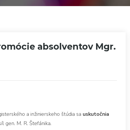
romócie absolventov Mgr.
sterského a inžinierskeho štúdia sa
uskutočnia
l gen. M. R. Štefánika.