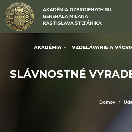
Rovno na obsah
Rovno na menu
AKADÉMIA OZBROJENÝCH SÍL
GENERÁLA MILANA
RASTISLAVA ŠTEFÁNIKA
AKADÉMIA
VZDELÁVANIE A VÝCVI
SLÁVNOSTNÉ VYRADE
Domov
Uda