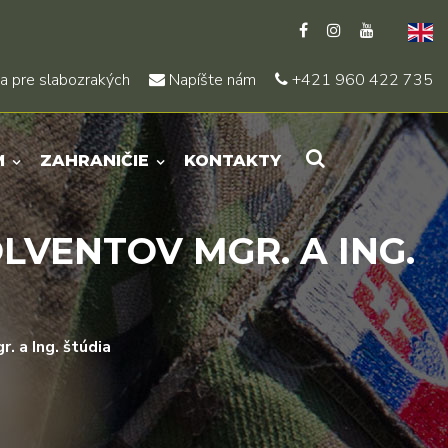
a pre slabozrakých
Napíšte nám
+421 960 422 735
M
ZAHRANIČIE
KONTAKTY
VENTOV MGR. A ING.
. a Ing. štúdia