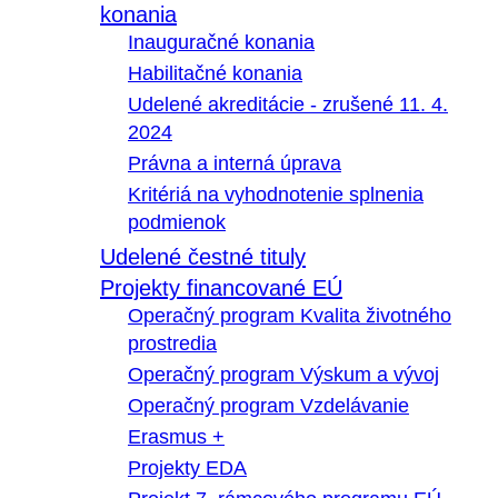
konania
Inauguračné konania
Habilitačné konania
Udelené akreditácie - zrušené 11. 4.
2024
Právna a interná úprava
Kritériá na vyhodnotenie splnenia
podmienok
Udelené čestné tituly
Projekty financované EÚ
Operačný program Kvalita životného
prostredia
Operačný program Výskum a vývoj
Operačný program Vzdelávanie
Erasmus +
Projekty EDA