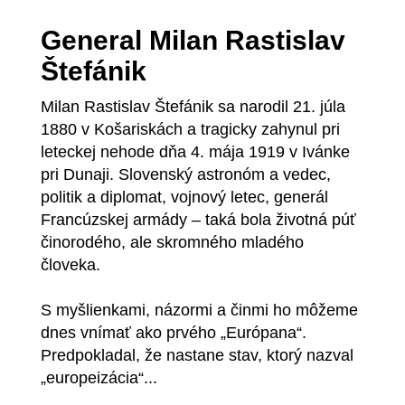
General Milan Rastislav
Štefánik
Milan Rastislav Štefánik sa narodil 21. júla
1880 v Košariskách a tragicky zahynul pri
leteckej nehode dňa 4. mája 1919 v Ivánke
pri Dunaji. Slovenský astronóm a vedec,
politik a diplomat, vojnový letec, generál
Francúzskej armády – taká bola životná púť
činorodého, ale skromného mladého
človeka.
S myšlienkami, názormi a činmi ho môžeme
dnes vnímať ako prvého „Európana“.
Predpokladal, že nastane stav, ktorý nazval
„europeizácia“...