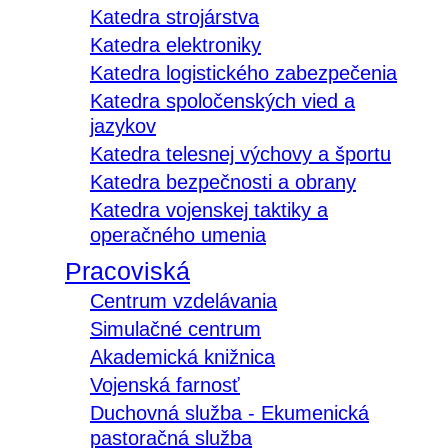
Katedra strojárstva
Katedra elektroniky
Katedra logistického zabezpečenia
Katedra spoločenských vied a
jazykov
Katedra telesnej výchovy a športu
Katedra bezpečnosti a obrany
Katedra vojenskej taktiky a
operačného umenia
Pracoviská
Centrum vzdelávania
Simulačné centrum
Akademická knižnica
Vojenská farnosť
Duchovná služba - Ekumenická
pastoračná služba