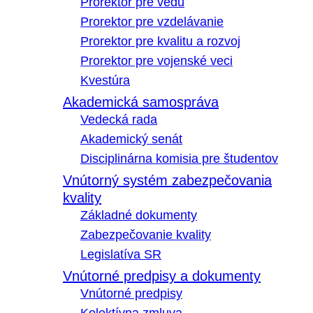
Prorektor pre vedu
Prorektor pre vzdelávanie
Prorektor pre kvalitu a rozvoj
Prorektor pre vojenské veci
Kvestúra
Akademická samospráva
Vedecká rada
Akademický senát
Disciplinárna komisia pre študentov
Vnútorný systém zabezpečovania
kvality
Základné dokumenty
Zabezpečovanie kvality
Legislatíva SR
Vnútorné predpisy a dokumenty
Vnútorné predpisy