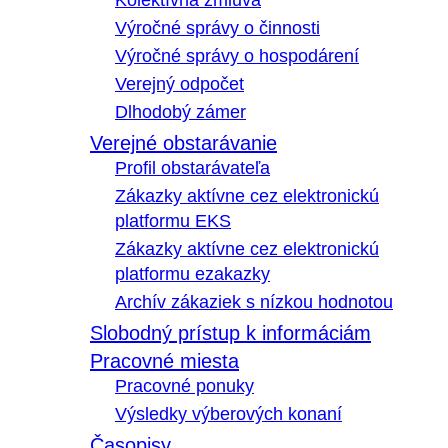
Kolektívna zmluva
Výročné správy o činnosti
Výročné správy o hospodárení
Verejný odpočet
Dlhodobý zámer
Verejné obstarávanie
Profil obstarávateľa
Zákazky aktívne cez elektronickú
platformu EKS
Zákazky aktívne cez elektronickú
platformu ezakazky
Archív zákaziek s nízkou hodnotou
Slobodný prístup k informáciám
Pracovné miesta
Pracovné ponuky
Výsledky výberových konaní
Časopisy