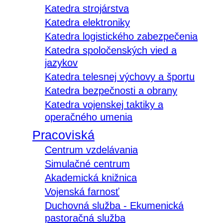
Katedra strojárstva
Katedra elektroniky
Katedra logistického zabezpečenia
Katedra spoločenských vied a
jazykov
Katedra telesnej výchovy a športu
Katedra bezpečnosti a obrany
Katedra vojenskej taktiky a
operačného umenia
Pracoviská
Centrum vzdelávania
Simulačné centrum
Akademická knižnica
Vojenská farnosť
Duchovná služba - Ekumenická
pastoračná služba