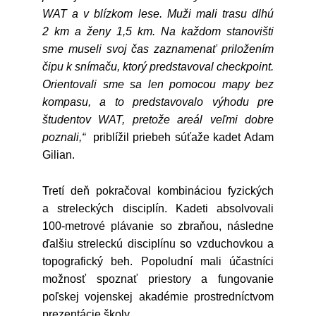
WAT a v blízkom lese. Muži mali trasu dlhú
2 km a ženy 1,5 km. Na každom stanovišti
sme museli svoj čas zaznamenať priložením
čipu k snímaču, ktorý predstavoval checkpoint.
Orientovali sme sa len pomocou mapy bez
kompasu, a to predstavovalo výhodu pre
študentov WAT, pretože areál veľmi dobre
poznali,“
priblížil priebeh súťaže kadet Adam
Gilian.
Tretí deň pokračoval kombináciou fyzických
a streleckých disciplín. Kadeti absolvovali
100-metrové plávanie so zbraňou, následne
ďalšiu streleckú disciplínu so vzduchovkou a
topografický beh. Popoludní mali účastníci
možnosť spoznať priestory a fungovanie
poľskej vojenskej akadémie prostredníctvom
prezentácie školy.