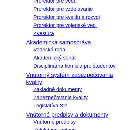
Prorektor pre vedu
Prorektor pre vzdelávanie
Prorektor pre kvalitu a rozvoj
Prorektor pre vojenské veci
Kvestúra
Akademická samospráva
Vedecká rada
Akademický senát
Disciplinárna komisia pre študentov
Vnútorný systém zabezpečovania
kvality
Základné dokumenty
Zabezpečovanie kvality
Legislatíva SR
Vnútorné predpisy a dokumenty
Vnútorné predpisy