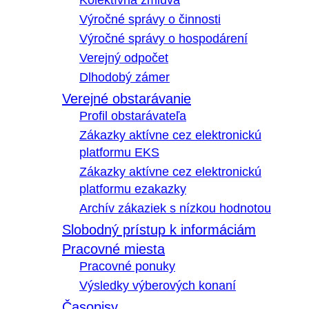
Kolektívna zmluva
Výročné správy o činnosti
Výročné správy o hospodárení
Verejný odpočet
Dlhodobý zámer
Verejné obstarávanie
Profil obstarávateľa
Zákazky aktívne cez elektronickú
platformu EKS
Zákazky aktívne cez elektronickú
platformu ezakazky
Archív zákaziek s nízkou hodnotou
Slobodný prístup k informáciám
Pracovné miesta
Pracovné ponuky
Výsledky výberových konaní
Časopisy