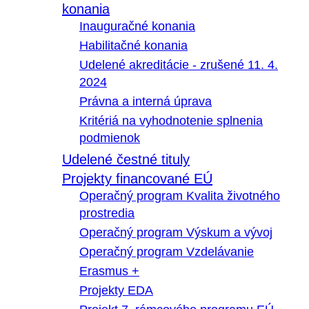
konania
Inauguračné konania
Habilitačné konania
Udelené akreditácie - zrušené 11. 4.
2024
Právna a interná úprava
Kritériá na vyhodnotenie splnenia
podmienok
Udelené čestné tituly
Projekty financované EÚ
Operačný program Kvalita životného
prostredia
Operačný program Výskum a vývoj
Operačný program Vzdelávanie
Erasmus +
Projekty EDA