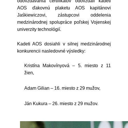
odovzdávania certifikátov odovzdali kadeti
AOS ďakovnú plaketu AOS kapitánovi
Jaśkiewiczovi, zástupcovi oddelenia
medzinárodnej spolupráce poľskej Vojenskej
univerzity technológií.
Kadeti AOS dosiahli v silnej medzinárodnej
konkurencii nasledovné výsledky:
Kristína Makovínyová – 5. miesto z 11
žien,
Adam Gilian – 16. miesto z 29 mužov,
Ján Kukura – 26. miesto z 29 mužov.