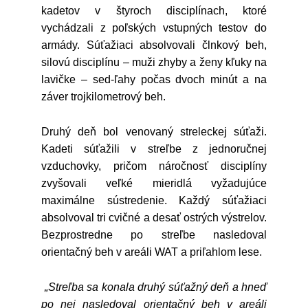
kadetov v štyroch disciplínach, ktoré
vychádzali z poľských vstupných testov do
armády. Súťažiaci absolvovali člnkový beh,
silovú disciplínu – muži zhyby a ženy kľuky na
lavičke – sed-ľahy počas dvoch minút a na
záver trojkilometrový beh.
Druhý deň bol venovaný streleckej súťaži.
Kadeti súťažili v streľbe z jednoručnej
vzduchovky, pričom náročnosť disciplíny
zvyšovali veľké mieridlá vyžadujúce
maximálne sústredenie. Každý súťažiaci
absolvoval tri cvičné a desať ostrých výstrelov.
Bezprostredne po streľbe nasledoval
orientačný beh v areáli WAT a priľahlom lese.
„Streľba sa konala druhý súťažný deň a hneď
po nej nasledoval orientačný beh v areáli