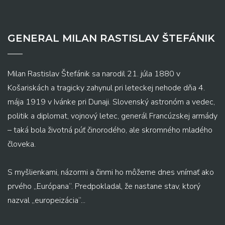
GENERAL MILAN RASTISLAV ŠTEFÁNIK
Milan Rastislav Štefánik sa narodil 21. júla 1880 v
Košariskách a tragicky zahynul pri leteckej nehode dňa 4.
mája 1919 v Ivánke pri Dunaji. Slovenský astronóm a vedec,
politik a diplomat, vojnový letec, generál Francúzskej armády
– taká bola životná púť činorodého, ale skromného mladého
človeka.
S myšlienkami, názormi a činmi ho môžeme dnes vnímať ako
prvého „Európana“. Predpokladal, že nastane stav, ktorý
nazval „europeizácia“...