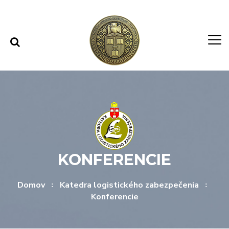
Rovno na obsah
Rovno na menu
KONFERENCIE
Domov
Katedra logistického zabezpečenia
Konferencie