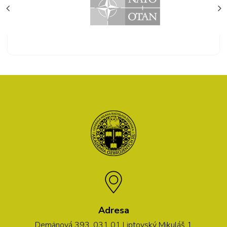
Adresa
Demänová 393, 031 01 Liptovský Mikuláš 1