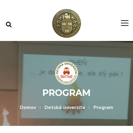
Rovno na obsah
Rovno na menu
PROGRAM
Domov
Detská univerzita
Program