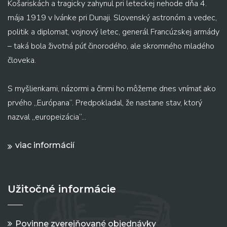
Košariskách a tragicky zahynul pri leteckej nehode dňa 4.
mája 1919 v Ivánke pri Dunaji. Slovenský astronóm a vedec,
politik a diplomat, vojnový letec, generál Francúzskej armády
– taká bola životná púť činorodého, ale skromného mladého
človeka.
S myšlienkami, názormi a činmi ho môžeme dnes vnímať ako
prvého „Európana“. Predpokladal, že nastane stav, ktorý
nazval „europeizácia“...
viac informácií
Užitočné informácie
Povinne zverejňované objednávky