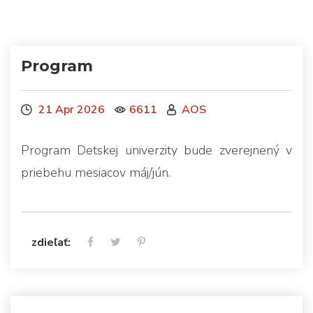
Program
21 Apr 2026
6611
AOS
Program Detskej univerzity bude zverejnený v
priebehu mesiacov máj/jún.
zdieľať: