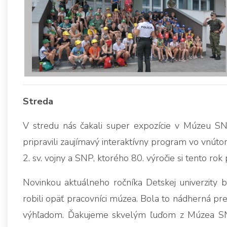
Streda
V stredu nás čakali super expozície v Múzeu SNP
pripravili zaujímavý interaktívny program vo vnútor
2. sv. vojny a SNP, ktorého 80. výročie si tento ro
Novinkou aktuálneho ročníka Detskej univerzity 
robili opäť pracovníci múzea. Bola to nádherná pr
výhľadom. Ďakujeme skvelým ľuďom z Múzea SNP, 