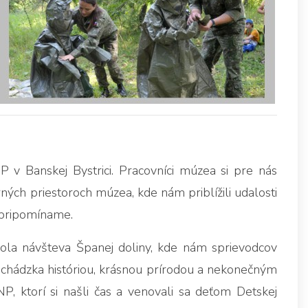
 v Banskej Bystrici. Pracovníci múzea si pre nás
ných priestoroch múzea, kde nám priblížili udalosti
k pripomíname.
bola návšteva Španej doliny, kde nám sprievodcov
echádzka históriou, krásnou prírodou a nekonečným
ktorí si našli čas a venovali sa deťom Detskej