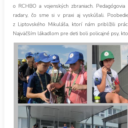
o RCHBO a vojenských zbraniach. Pedagógovia z 
radary, čo sme si v praxi aj vyskúšali. Poobedi
z Liptovského Mikuláša, ktorí nám priblížili prác
Najväčším lákadlom pre deti boli policajné psy, kto