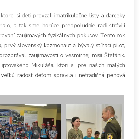
ktorej si deti prevzali imatrikulačné listy a darčeky
ialo, a tak sme horúce predpoludnie radi strávili
orovaní zaujímavých fyzikálnych pokusov. Tento rok
la, prvý slovenský kozmonaut a bývalý stíhací pilot,
ozprával zaujímavosti o vesmírnej misii Štefánik.
iptovského Mikuláša, ktorí si pre našich malých
 Veľkú radosť deťom spravila i netradičná penová