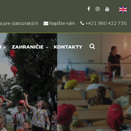
a pre slabozrakých
Napíšte nám
+421 960 422 735
M
ZAHRANIČIE
KONTAKTY