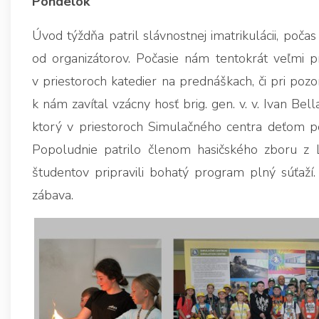
Pondelok
Úvod týždňa patril slávnostnej imatrikulácii, počas 
od organizátorov. Počasie nám tentokrát veľmi pr
v priestoroch katedier na prednáškach, či pri poz
k nám zavítal vzácny hosť brig. gen. v. v. Ivan Bel
ktorý v priestoroch Simulačného centra deťom por
Popoludnie patrilo členom hasičského zboru z L
študentov pripravili bohatý program plný súťaží.
zábava.