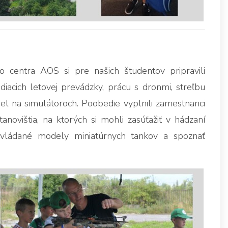
o centra AOS si pre našich študentov pripravili
iacich letovej prevádzky, prácu s dronmi, streľbu
diel na simulátoroch. Poobedie vyplnili zamestnanci
stanovištia, na ktorých si mohli zasúťažiť v hádzaní
o ovládané modely miniatúrnych tankov a spoznať