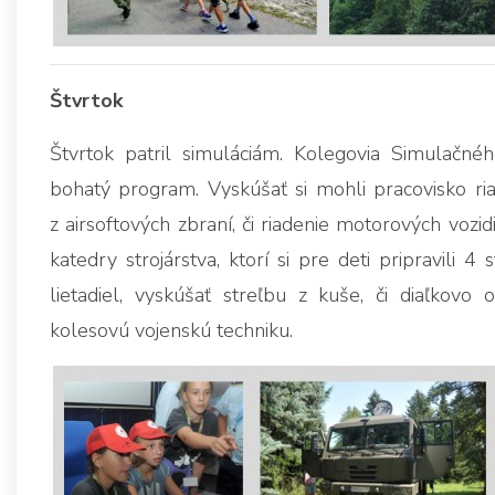
Štvrtok
Štvrtok patril simuláciám. Kolegovia Simulačnéh
bohatý program. Vyskúšať si mohli pracovisko riad
z airsoftových zbraní, či riadenie motorových vozi
katedry strojárstva, ktorí si pre deti pripravili 4 
lietadiel, vyskúšať streľbu z kuše, či diaľkov
kolesovú vojenskú techniku.