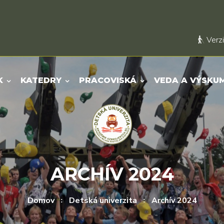
Verzi
K
KATEDRY
PRACOVISKÁ
VEDA A VÝSKU
ARCHÍV 2024
Domov
Detská univerzita
Archív 2024