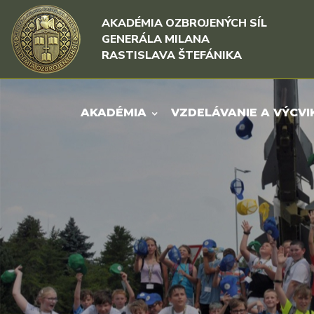
Rovno na obsah
Rovno na menu
AKADÉMIA OZBROJENÝCH SÍL
GENERÁLA MILANA
RASTISLAVA ŠTEFÁNIKA
AKADÉMIA
VZDELÁVANIE A VÝCVI