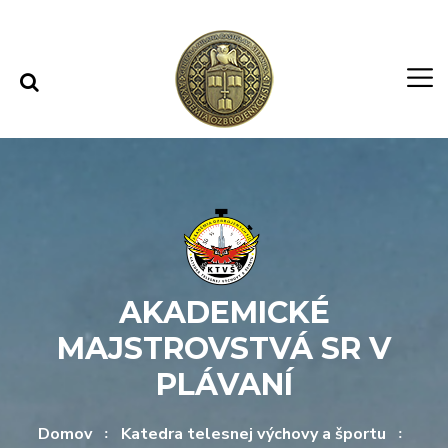
Rovno na obsah
Rovno na menu
AKADEMICKÉ
MAJSTROVSTVÁ SR V
PLÁVANÍ
Domov
Katedra telesnej výchovy a športu