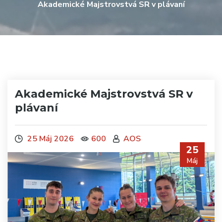
Akademické Majstrovstvá SR v plávaní
Akademické Majstrovstvá SR v
plávaní
25 Máj 2026
600
AOS
25
Máj