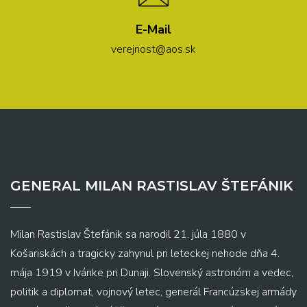
E-Mail
verejnost@aos.sk
GENERAL MILAN RASTISLAV ŠTEFÁNIK
Milan Rastislav Štefánik sa narodil 21. júla 1880 v
Košariskách a tragicky zahynul pri leteckej nehode dňa 4.
mája 1919 v Ivánke pri Dunaji. Slovenský astronóm a vedec,
politik a diplomat, vojnový letec, generál Francúzskej armády