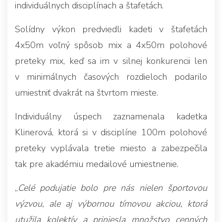
individuálnych disciplínach a štafetách.
Solídny výkon predviedli kadeti v štafetách
4x50m voľný spôsob mix a 4x50m polohové
preteky mix, keď sa im v silnej konkurencii len
v minimálnych časových rozdieloch podarilo
umiestniť dvakrát na štvrtom mieste.
Individuálny úspech zaznamenala kadetka
Klinerová, ktorá si v disciplíne 100m polohové
preteky vyplávala tretie miesto a zabezpečila
tak pre akadémiu medailové umiestnenie.
„
Celé podujatie bolo pre nás nielen športovou
výzvou, ale aj výbornou tímovou akciou, ktorá
utužila kolektív a priniesla množstvo cenných