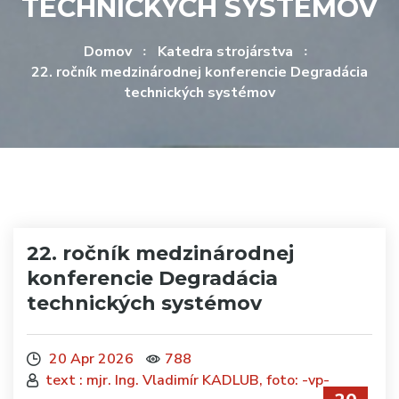
TECHNICKÝCH SYSTÉMOV
Domov
Katedra strojárstva
22. ročník medzinárodnej konferencie Degradácia
technických systémov
22. ročník medzinárodnej
konferencie Degradácia
technických systémov
20 Apr 2026
788
text : mjr. Ing. Vladimír KADLUB, foto: -vp-