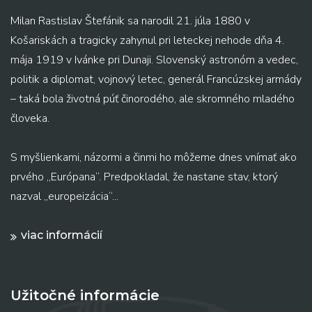
Milan Rastislav Štefánik sa narodil 21. júla 1880 v
Košariskách a tragicky zahynul pri leteckej nehode dňa 4.
mája 1919 v Ivánke pri Dunaji. Slovenský astronóm a vedec,
politik a diplomat, vojnový letec, generál Francúzskej armády
– taká bola životná púť činorodého, ale skromného mladého
človeka.
S myšlienkami, názormi a činmi ho môžeme dnes vnímať ako
prvého „Európana“. Predpokladal, že nastane stav, ktorý
nazval „europeizácia“...
viac informácií
Užitočné informácie