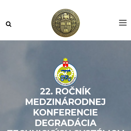
Rovno na obsah
Rovno na menu
22. ROČNÍK
MEDZINÁRODNEJ
KONFERENCIE
DEGRADÁCIA