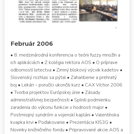
Február 2006
• 8. medzinárodná konferencia o teórii fuzzy množín a
ich aplikáciách • Z kolégia rektora AOS • O príprave
odborností letectva • Zimný blokový výcvik kadetov •
Slovenský rozhlas sa pýtal • Zahanbenie a prehratý
boj • Lekári – poručíci ukončili kurz • CAX Víchor 2006
• Tvorba projektov Európskej únie • Zásady
administratívnej bezpečnosti • Splnili podmienku
zaradenia do výkonu funkcie v hodnosti major •
Postmisijný syndróm a vojenskí kapláni • Valentínska
kvapka krvi • Poďakovanie • Prezentácia KIS3G •
Novinky knižničného fondu • Pripravované akcie AOS a