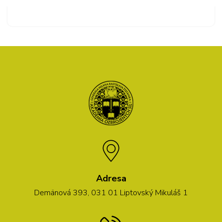
Adresa
Demänová 393, 031 01 Liptovský Mikuláš 1