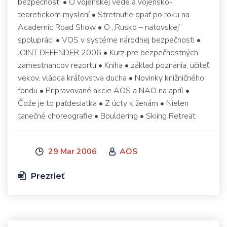
bezpečnosti • O vojenskej vede a vojensko-
teoretickom myslení • Stretnutie opäť po roku na
Academic Road Show • O „Rusko – natovskej“
spolupráci • VOS v systéme národnej bezpečnosti •
JOINT DEFENDER 2006 • Kurz pre bezpečnostných
zamestnancov rezortu • Kniha • základ poznania, učiteľ
vekov, vládca kráľovstva ducha • Novinky knižničného
fondu • Pripravované akcie AOS a NAO na apríl •
Čože je to päťdesiatka • Z úcty k ženám • Nielen
tanečné choreografie • Bouldering • Skiing Retreat
29 Mar 2006
AOS
Prezrieť