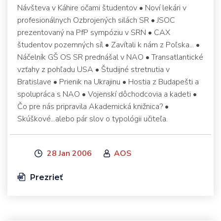
Návšteva v Káhire očami študentov • Noví lekári v
profesionálnych Ozbrojených silách SR • JSOC
prezentovaný na PfP sympóziu v SRN • CAX
študentov pozemných síl • Zavítali k nám z Poľska... •
Náčelník GŠ OS SR prednášal v NAO • Transatlantické
vzťahy z pohľadu USA • Študijné stretnutia v
Bratislave • Prienik na Ukrajinu • Hostia z Budapešti a
spolupráca s NAO • Vojenskí dôchodcovia a kadeti •
Čo pre nás pripravila Akademická knižnica? •
Skúškové...alebo pár slov o typológii učiteľa.
28 Jan 2006
AOS
Prezrieť