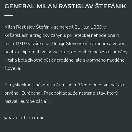
GENERAL MILAN RASTISLAV ŠTEFÁNIK
Milan Rastislav Štefánik sa narodil 21. júla 1880 v
Košariskách a tragicky zahynul pri leteckej nehode dňa 4.
mája 1919 v Ivánke pri Dunaji. Slovenský astronóm a vedec,
politik a diplomat, vojnový letec, generál Francúzskej armády
– taká bola životná púť činorodého, ale skromného mladého
človeka.
S myšlienkami, názormi a činmi ho môžeme dnes vnímať ako
prvého „Európana“. Predpokladal, že nastane stav, ktorý
nazval „europeizácia“...
viac informácií