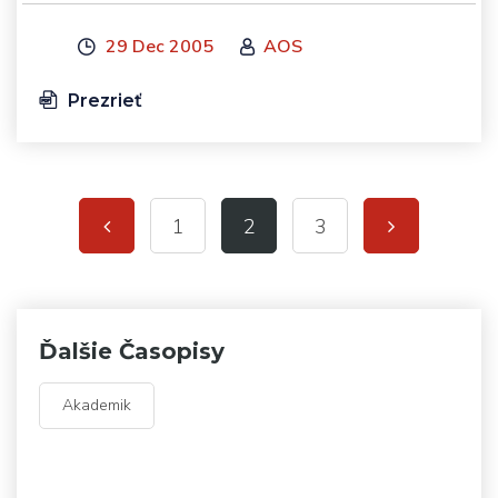
29 Dec 2005
AOS
Prezrieť
1
2
3
Ďalšie Časopisy
Akademik