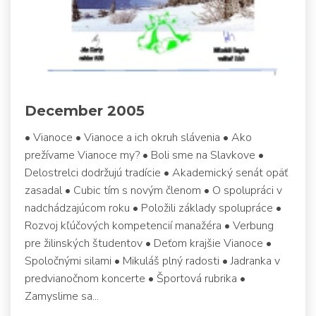
December 2005
• Vianoce • Vianoce a ich okruh slávenia • Ako
prežívame Vianoce my? • Boli sme na Slavkove •
Delostrelci dodržujú tradície • Akademický senát opäť
zasadal • Cubic tím s novým členom • O spolupráci v
nadchádzajúcom roku • Položili základy spolupráce •
Rozvoj kľúčových kompetencií manažéra • Verbung
pre žilinských študentov • Deťom krajšie Vianoce •
Spoločnými silami • Mikuláš plný radosti • Jadranka v
predvianočnom koncerte • Športová rubrika •
Zamyslime sa...