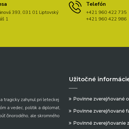
esa
Telefón
nová 393, 031 01 Liptovský
+421 960 422 735
áš 1
+421 960 422 986
Užitočné informáci
Povinne zverejňované 
a tragicky zahynul pri leteckej
m a vedec, politik a diplomat,
Povinne zverejňované f
 púť činorodého, ale skromného
Povinné zverejňovanie 