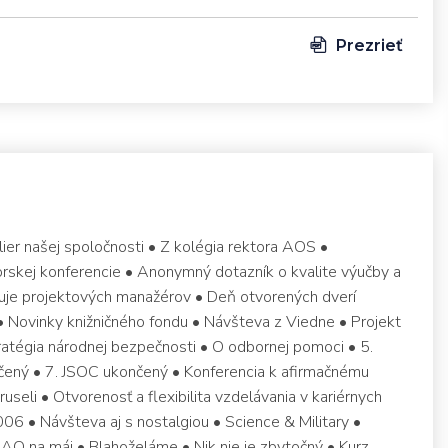
Prezrieť
lier našej spoločnosti • Z kolégia rektora AOS •
rskej konferencie • Anonymný dotazník o kvalite výučby a
vuje projektových manažérov • Deň otvorených dverí
 Novinky knižničného fondu • Návšteva z Viedne • Projekt
tégia národnej bezpečnosti • O odbornej pomoci • 5.
nčený • 7. JSOC ukončený • Konferencia k afirmačnému
useli • Otvorenosť a flexibilita vzdelávania v kariérnych
006 • Návšteva aj s nostalgiou • Science & Military •
AO na máj • Blahoželáme • Nik nie je zbytočný • Kurz