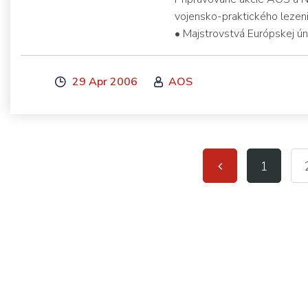
vojensko-praktického lezeni
• Majstrovstvá Európskej ú
29 Apr 2006
AOS
1