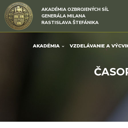
Rovno na obsah
Rovno na menu
AKADÉMIA OZBROJENÝCH SÍL
GENERÁLA MILANA
RASTISLAVA ŠTEFÁNIKA
AKADÉMIA
VZDELÁVANIE A VÝCVI
ČASOP