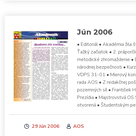
Jún 2006
• Editoriál • Akadémia žil
Ťažký začiatok • 2. práporč
metodické zhromaždenie • 
národnej bezpečnosti • Ku
VDPS 31-01 • Mierový konc
rada AOS • Z redakčnej poš
pozemných síl • František 
Prezídia • Majstrovstvá OS
otvorená • Študentským per
29 Jún 2006
AOS