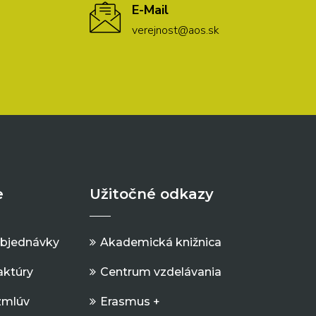
E-Mail
verejnost@aos.sk
e
Užitočné odkazy
objednávky
Akademická knižnica
aktúry
Centrum vzdelávania
zmlúv
Erasmus +