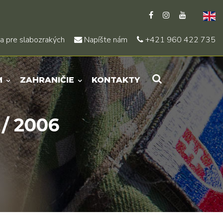
a pre slabozrakých
Napíšte nám
+421 960 422 735
M
ZAHRANIČIE
KONTAKTY
/ 2006