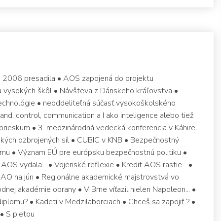
EB 2006 presadila • AOS zapojená do projektu
ia vysokých škôl • Návšteva z Dánskeho kráľovstva •
chnológie • neoddeliteľná súčasť vysokoškolského
d, control, communication a I ako inteligence alebo tiež
 a prieskum • 3. medzinárodná vedecká konferencia v Káhire
kých ozbrojených síl • CUBIC v KNB • Bezpečnostný
mu • Význam EÚ pre európsku bezpečnostnú politiku •
AOS vydala... • Vojenské reflexie • Kredit AOS rastie... •
AO na jún • Regionálne akademické majstrovstvá vo
dnej akadémie obrany • V Brne víťazil nielen Napoleon... •
diplomu? • Kadeti v Medzilaborciach • Chceš sa zapojiť ? •
• S pietou