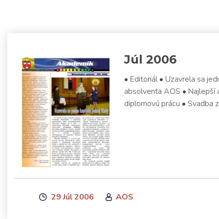
Júl 2006
• Editoriál • Uzavrela sa je
absolventa AOS • Najlepší 
diplomovú prácu • Svadba za 
29 Júl 2006
AOS