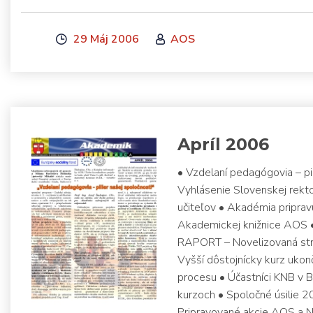
29 Máj 2006
AOS
Apríl 2006
• Vzdelaní pedagógovia – pi
Vyhlásenie Slovenskej rekto
učiteľov • Akadémia pripra
Akademickej knižnice AOS •
RAPORT – Novelizovaná stra
Vyšší dôstojnícky kurz uko
procesu • Účastníci KNB v Br
kurzoch • Spoločné úsilie 2
Pripravované akcie AOS a N