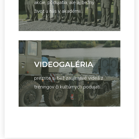
akcie, podujatia, ale aj bežný
život u nás v akadémii...
VIDEOGALÉRIA
prezrite si tiež zaujímavé videá z
tréningov či kultúrnych podujatí...