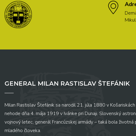
Adr
Demä
Mikul
GENERAL MILAN RASTISLAV ŠTEFÁNIK
Milan Rastislav Štefánik sa narodil 21. júla 1880 v Košariskách 
nehode dňa 4. mája 1919 v Ivánke pri Dunaji. Slovenský astronó
vojnový letec, generál Francúzskej armády – taká bola životná
mladého človeka.