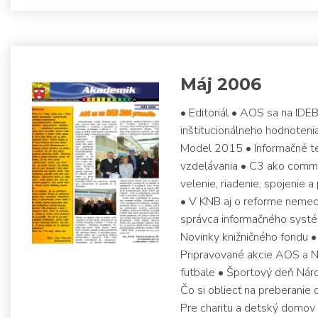
Máj 2006
• Editoriál • AOS sa na ID
inštitucionálneho hodnoten
Model 2015 • Informačné te
vzdelávania • C3 ako comman
velenie, riadenie, spojenie
• V KNB aj o reforme nemec
správca informačného systé
Novinky knižničného fondu • 
Pripravované akcie AOS a N
futbale • Športový deň Náro
Čo si obliecť na preberanie 
Pre charitu a detský domov 