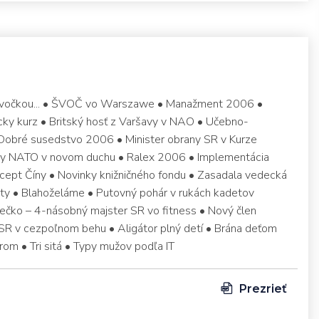
a švočkou... • ŠVOČ vo Warszawe • Manažment 2006 •
ícky kurz • Britský hosť z Varšavy v NAO • Učebno-
Dobré susedstvo 2006 • Minister obrany SR v Kurze
rzy NATO v novom duchu • Ralex 2006 • Implementácia
ept Číny • Novinky knižničného fondu • Zasadala vedecká
ty • Blahoželáme • Putovný pohár v rukách kadetov
Hečko – 4-násobný majster SR vo fitness • Nový člen
 SR v cezpoľnom behu • Aligátor plný detí • Brána deťom
om • Tri sitá • Typy mužov podľa IT
Prezrieť