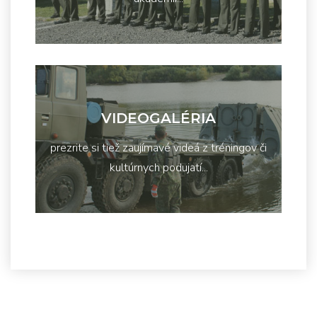
VIDEOGALÉRIA
prezrite si tiež zaujímavé videá z tréningov či
kultúrnych podujatí...