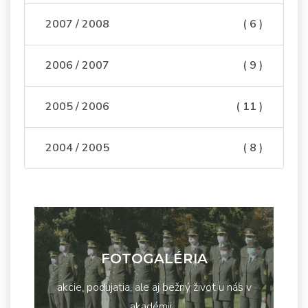
2007 / 2008
( 6 )
2006 / 2007
( 9 )
2005 / 2006
( 11 )
2004 / 2005
( 8 )
FOTOGALÉRIA
akcie, podujatia, ale aj bežný život u nás v
akadémii...