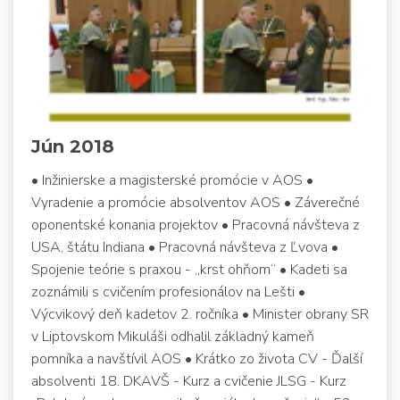
Jún 2018
• Inžinierske a magisterské promócie v AOS •
Vyradenie a promócie absolventov AOS • Záverečné
oponentské konania projektov • Pracovná návšteva z
USA, štátu Indiana • Pracovná návšteva z Ľvova •
Spojenie teórie s praxou - „krst ohňom“ • Kadeti sa
zoznámili s cvičením profesionálov na Lešti •
Výcvikový deň kadetov 2. ročníka • Minister obrany SR
v Liptovskom Mikuláši odhalil základný kameň
pomníka a navštívil AOS • Krátko zo života CV - Ďalší
absolventi 18. DKAVŠ - Kurz a cvičenie JLSG - Kurz