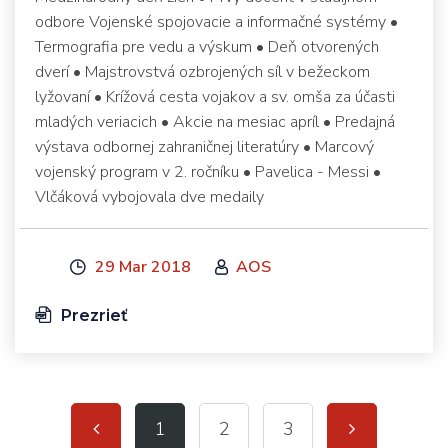
odbore Vojenské spojovacie a informačné systémy •
Termografia pre vedu a výskum • Deň otvorených
dverí • Majstrovstvá ozbrojených síl v bežeckom
lyžovaní • Krížová cesta vojakov a sv. omša za účasti
mladých veriacich • Akcie na mesiac apríl • Predajná
výstava odbornej zahraničnej literatúry • Marcový
vojenský program v 2. ročníku • Pavelica - Messi •
Vlčáková vybojovala dve medaily
29 Mar 2018
AOS
Prezrieť
1
2
3