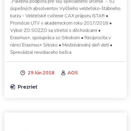
„Palebná podpora pre sily špeciálneho určenia“ - 52
úspešných absolventov Vyššieho veliteľsko-štábneho
kurzu - Veliteľské cvičenie CAX práporu ISTAR •
Promócie UTV v akademickom roku 2017/2018 •
Výbor ZO SOZZO sa stretol s dôchodcami •
Erasmus+, spolupráca so Srbskom • Reciprocita v
rámci Erasmus+ Srbsko • Medzinárodný deň detí •
Sprevádzal nevidiaceho bežca
29 Jún 2018
AOS
Prezrieť