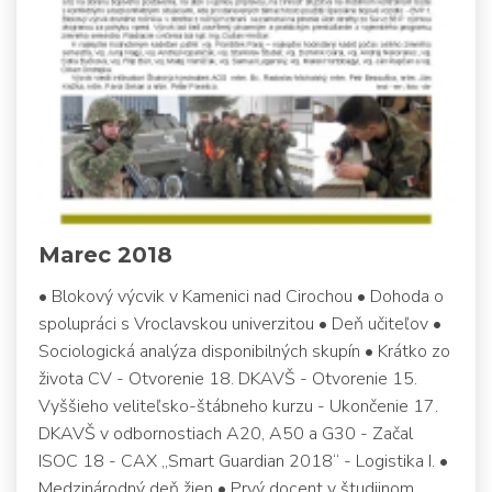
Marec 2018
• Blokový výcvik v Kamenici nad Cirochou • Dohoda o
spolupráci s Vroclavskou univerzitou • Deň učiteľov •
Sociologická analýza disponibilných skupín • Krátko zo
života CV - Otvorenie 18. DKAVŠ - Otvorenie 15.
Vyššieho veliteľsko-štábneho kurzu - Ukončenie 17.
DKAVŠ v odbornostiach A20, A50 a G30 - Začal
ISOC 18 - CAX „Smart Guardian 2018“ - Logistika I. •
Medzinárodný deň žien • Prvý docent v študijnom