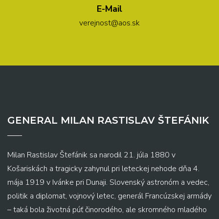
E-Mail
verejnost@aos.sk
GENERAL MILAN RASTISLAV ŠTEFÁNIK
Milan Rastislav Štefánik sa narodil 21. júla 1880 v
Košariskách a tragicky zahynul pri leteckej nehode dňa 4.
mája 1919 v Ivánke pri Dunaji. Slovenský astronóm a vedec,
politik a diplomat, vojnový letec, generál Francúzskej armády
– taká bola životná púť činorodého, ale skromného mladého