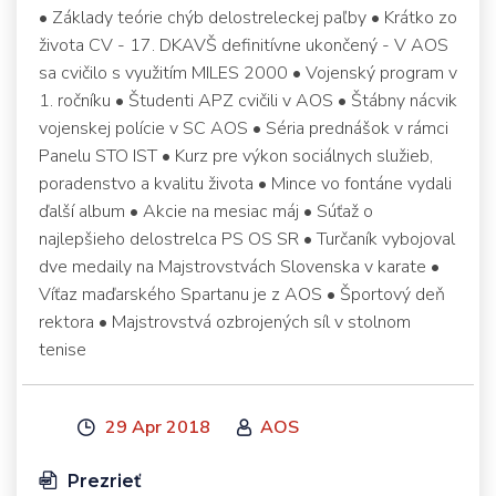
• Základy teórie chýb delostreleckej paľby • Krátko zo
života CV - 17. DKAVŠ definitívne ukončený - V AOS
sa cvičilo s využitím MILES 2000 • Vojenský program v
1. ročníku • Študenti APZ cvičili v AOS • Štábny nácvik
vojenskej polície v SC AOS • Séria prednášok v rámci
Panelu STO IST • Kurz pre výkon sociálnych služieb,
poradenstvo a kvalitu života • Mince vo fontáne vydali
ďalší album • Akcie na mesiac máj • Súťaž o
najlepšieho delostrelca PS OS SR • Turčaník vybojoval
dve medaily na Majstrovstvách Slovenska v karate •
Víťaz maďarského Spartanu je z AOS • Športový deň
rektora • Majstrovstvá ozbrojených síl v stolnom
tenise
29 Apr 2018
AOS
Prezrieť