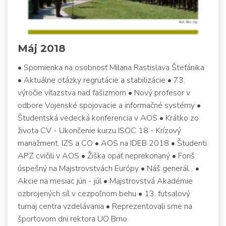
Máj 2018
• Spomienka na osobnosť Milana Rastislava Štefánika
• Aktuálne otázky regrutácie a stabilizácie • 73.
výročie víťazstva nad fašizmom • Nový profesor v
odbore Vojenské spojovacie a informačné systémy •
Študentská vedecká konferencia v AOS • Krátko zo
života CV - Ukončenie kurzu ISOC 18 - Krízový
manažment, IZS a CO • AOS na IDEB 2018 • Študenti
APZ cvičili v AOS • Žiška opäť neprekonaný • Foriš
úspešný na Majstrovstvách Európy • Náš generál... •
Akcie na mesiac jún - júl • Majstrovstvá Akadémie
ozbrojených síl v cezpoľnom behu • 13. futsalový
turnaj centra vzdelávania • Reprezentovali sme na
športovom dni rektora UO Brno