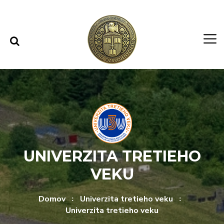
Rovno na obsah
Rovno na menu
UNIVERZITA TRETIEHO
VEKU
Domov
Univerzita tretieho veku
Univerzita tretieho veku