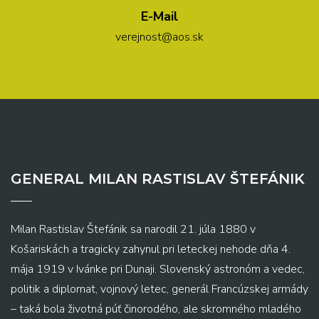
E-Mail
verejnost@aos.sk
GENERAL MILAN RASTISLAV ŠTEFÁNIK
Milan Rastislav Štefánik sa narodil 21. júla 1880 v
Košariskách a tragicky zahynul pri leteckej nehode dňa 4.
mája 1919 v Ivánke pri Dunaji. Slovenský astronóm a vedec,
politik a diplomat, vojnový letec, generál Francúzskej armády
– taká bola životná púť činorodého, ale skromného mladého