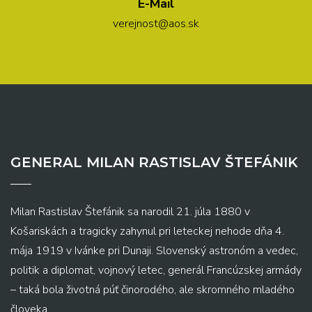
E-Mail
verejnost@aos.sk
GENERAL MILAN RASTISLAV ŠTEFÁNIK
Milan Rastislav Štefánik sa narodil 21. júla 1880 v
Košariskách a tragicky zahynul pri leteckej nehode dňa 4.
mája 1919 v Ivánke pri Dunaji. Slovenský astronóm a vedec,
politik a diplomat, vojnový letec, generál Francúzskej armády
– taká bola životná púť činorodého, ale skromného mladého
človeka.