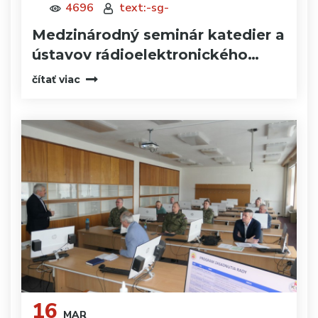
4696
text:-sg-
Medzinárodný seminár katedier a
ústavov rádioelektronického…
čítať viac
16
MAR