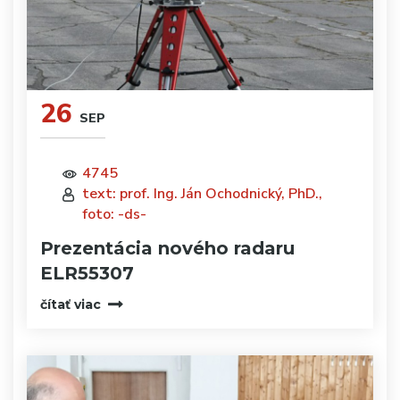
26
SEP
4745
text: prof. Ing. Ján Ochodnický, PhD.,
foto: -ds-
Prezentácia nového radaru
ELR55307
čítať viac