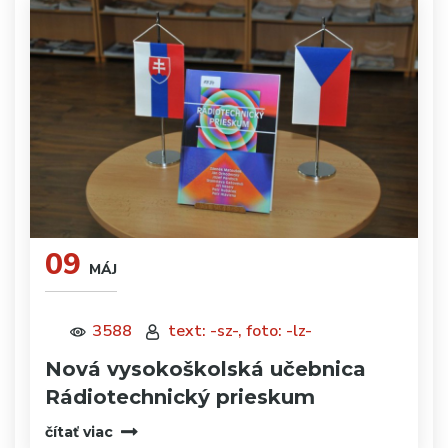
09
MÁJ
3588
text: -sz-, foto: -lz-
Nová vysokoškolská učebnica
Rádiotechnický prieskum
čítať viac