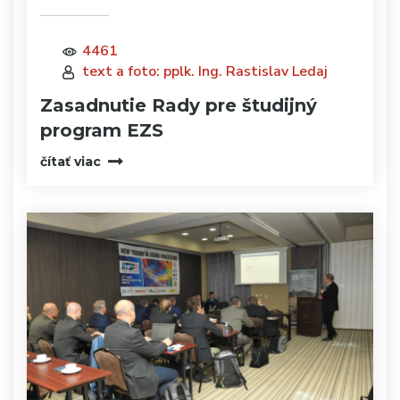
4461
text a foto: pplk. Ing. Rastislav Ledaj
Zasadnutie Rady pre študijný
program EZS
čítať viac