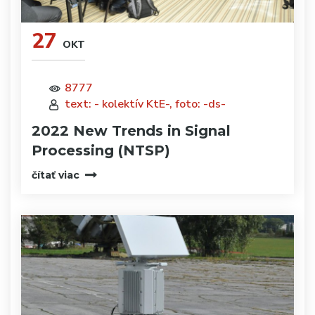
27
OKT
8777
text: - kolektív KtE-, foto: -ds-
2022 New Trends in Signal
Processing (NTSP)
čítať viac