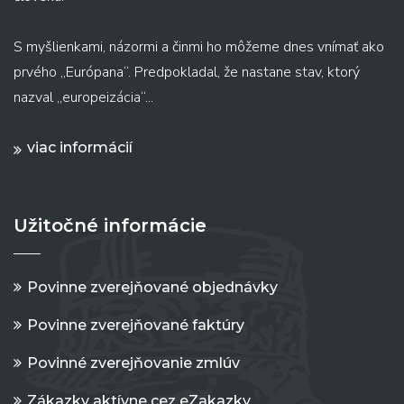
S myšlienkami, názormi a činmi ho môžeme dnes vnímať ako
prvého „Európana“. Predpokladal, že nastane stav, ktorý
nazval „europeizácia“...
viac informácií
Užitočné informácie
Povinne zverejňované objednávky
Povinne zverejňované faktúry
Povinné zverejňovanie zmlúv
Zákazky aktívne cez eZakazky