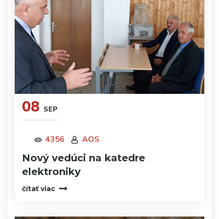
08
SEP
4356
AOS
Nový vedúci na katedre
elektroniky
čítať viac