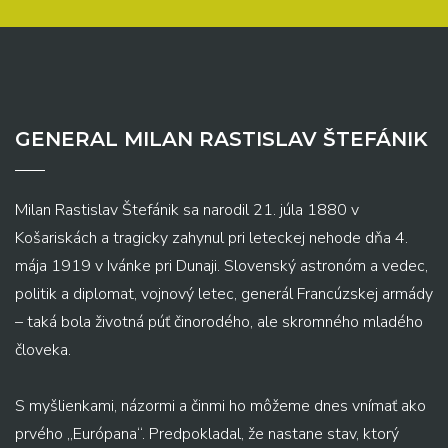
GENERAL MILAN RASTISLAV ŠTEFÁNIK
Milan Rastislav Štefánik sa narodil 21. júla 1880 v
Košariskách a tragicky zahynul pri leteckej nehode dňa 4.
mája 1919 v Ivánke pri Dunaji. Slovenský astronóm a vedec,
politik a diplomat, vojnový letec, generál Francúzskej armády
– taká bola životná púť činorodého, ale skromného mladého
človeka.
S myšlienkami, názormi a činmi ho môžeme dnes vnímať ako
prvého „Európana“. Predpokladal, že nastane stav, ktorý