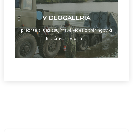
VIDEOGALÉRIA
prezrite si tiež zaujímavé videá z tréningov či
kultúrnych podujatí...