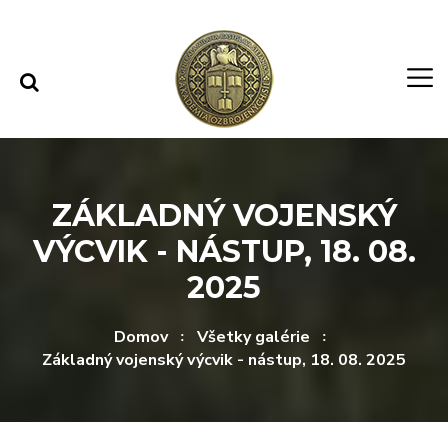
Rovno na obsah
Rovno na menu
ZÁKLADNÝ VOJENSKÝ
VÝCVIK - NÁSTUP, 18. 08.
2025
Domov
Všetky galérie
Základný vojenský výcvik - nástup, 18. 08. 2025