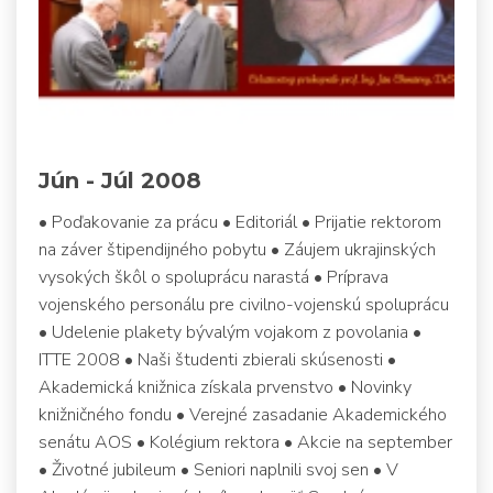
Jún - Júl 2008
• Poďakovanie za prácu • Editoriál • Prijatie rektorom
na záver štipendijného pobytu • Záujem ukrajinských
vysokých škôl o spoluprácu narastá • Príprava
vojenského personálu pre civilno-vojenskú spoluprácu
• Udelenie plakety bývalým vojakom z povolania •
ITTE 2008 • Naši študenti zbierali skúsenosti •
Akademická knižnica získala prvenstvo • Novinky
knižničného fondu • Verejné zasadanie Akademického
senátu AOS • Kolégium rektora • Akcie na september
• Životné jubileum • Seniori naplnili svoj sen • V