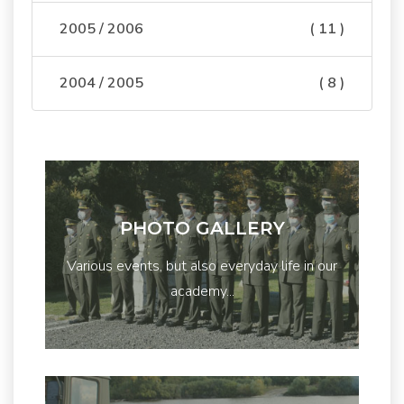
2005 / 2006
( 11 )
2004 / 2005
( 8 )
PHOTO GALLERY
Various events, but also everyday life in our
academy...