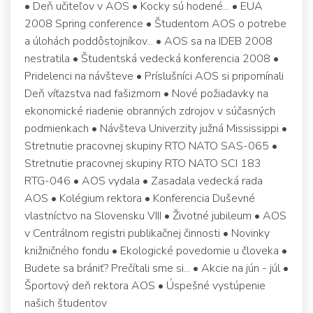
• Deň učiteľov v AOS • Kocky sú hodené... • EUA
2008 Spring conference • Študentom AOS o potrebe
a úlohách poddôstojníkov... • AOS sa na IDEB 2008
nestratila • Študentská vedecká konferencia 2008 •
Pridelenci na návšteve • Príslušníci AOS si pripomínali
Deň víťazstva nad fašizmom • Nové požiadavky na
ekonomické riadenie obranných zdrojov v súčasných
podmienkach • Návšteva Univerzity južná Mississippi •
Stretnutie pracovnej skupiny RTO NATO SAS-065 •
Stretnutie pracovnej skupiny RTO NATO SCI 183
RTG-046 • AOS vydala • Zasadala vedecká rada
AOS • Kolégium rektora • Konferencia Duševné
vlastníctvo na Slovensku VIII • Životné jubileum • AOS
v Centrálnom registri publikačnej činnosti • Novinky
knižničného fondu • Ekologické povedomie u človeka •
Budete sa brániť? Prečítali sme si... • Akcie na jún - júl •
Športový deň rektora AOS • Úspešné vystúpenie
našich študentov