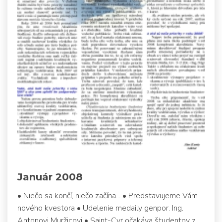
Január 2008
• Niečo sa končí, niečo začína... • Predstavujeme Vám
nového kvestora • Udelenie medaily genpor. Ing.
Antonovi Muržicovi • Saint-Cyr očakáva študentov z