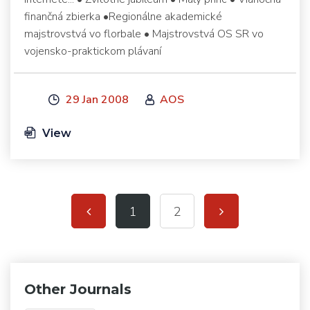
finančná zbierka •Regionálne akademické
majstrovstvá vo florbale • Majstrovstvá OS SR vo
vojensko-praktickom plávaní
29 Jan 2008
AOS
View
1
2
Other Journals