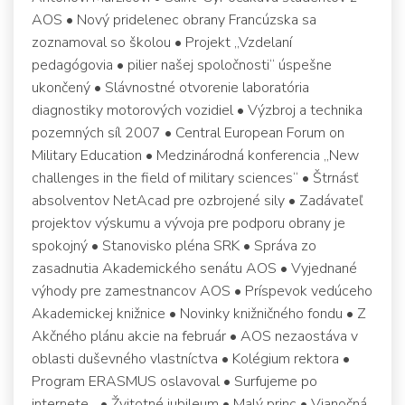
AOS • Nový pridelenec obrany Francúzska sa
zoznamoval so školou • Projekt „Vzdelaní
pedagógovia • pilier našej spoločnosti“ úspešne
ukončený • Slávnostné otvorenie laboratória
diagnostiky motorových vozidiel • Výzbroj a technika
pozemných síl 2007 • Central European Forum on
Military Education • Medzinárodná konferencia „New
challenges in the field of military sciences“ • Štrnásť
absolventov NetAcad pre ozbrojené sily • Zadávateľ
projektov výskumu a vývoja pre podporu obrany je
spokojný • Stanovisko pléna SRK • Správa zo
zasadnutia Akademického senátu AOS • Vyjednané
výhody pre zamestnancov AOS • Príspevok vedúceho
Akademickej knižnice • Novinky knižničného fondu • Z
Akčného plánu akcie na február • AOS nezaostáva v
oblasti duševného vlastníctva • Kolégium rektora •
Program ERASMUS oslavoval • Surfujeme po
internete... • Žvitotné jubileum • Malý princ • Vianočná