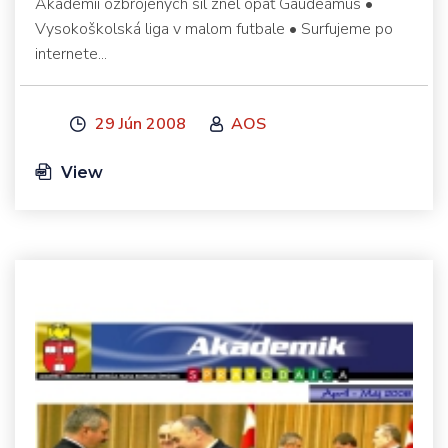
Akadémii ozbrojených síl znel opäť Gaudeámus •
Vysokoškolská liga v malom futbale • Surfujeme po
internete...
29 Jún 2008
AOS
View