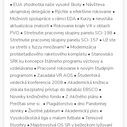
• EUA zhodnotila naše vysoké školy • Návšteva
ukrajinskej delegácie • Rýchle a efektívne rokovanie •
Možnosti spolupráce v rámci EDA • Kurzy • neustála
aktualizácia znalostí • Rokovanie krajín V4 v oblasti
PVO • Stretnutie pracovnej skupiny panelu SCI-198 •
Stretnutie pracovnej skupiny panelu SCI-157 • Už ste
sa stretli s fuzzy množinami? • Modernizácia
protilietadlového raketového kompletu • Stanovisko
SRK ku koncepcii štátneho programu výchovy a
vzdelávania • Pracovné rokovanie k novým študijným
programom • Zasadala VR AOS • Študentská
vedecká konferencia 2008 • Akademická knižnica
získala bezplatný prístup do databáz EBSCO •
Novinky knižničného fondu • Z Akčného plánu •
Prečítali sme si... • Plagiátorstvo • dno Pandorinej
skrinky • Životné jubileum • Akademický ples •
Vysokoškolská liga v malom futbale • Tenisové
štvorhry • Majstrovstvá OS SR v bežeckom lyžovaní