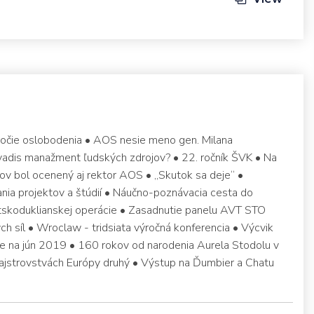
ýročie oslobodenia • AOS nesie meno gen. Milana
vadis manažment ľudských zdrojov? • 22. ročník ŠVK • Na
ov bol ocenený aj rektor AOS • „Skutok sa deje“ •
ia projektov a štúdií • Náučno-poznávacia cesta do
tskoduklianskej operácie • Zasadnutie panelu AVT STO
 síl • Wroclaw - tridsiata výročná konferencia • Výcvik
e na jún 2019 • 160 rokov od narodenia Aurela Stodolu v
ajstrovstvách Európy druhý • Výstup na Ďumbier a Chatu