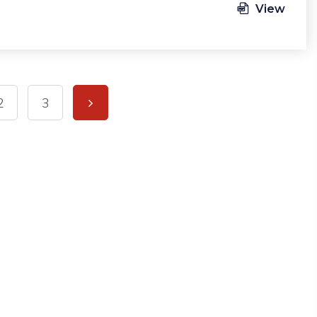
View
2
3