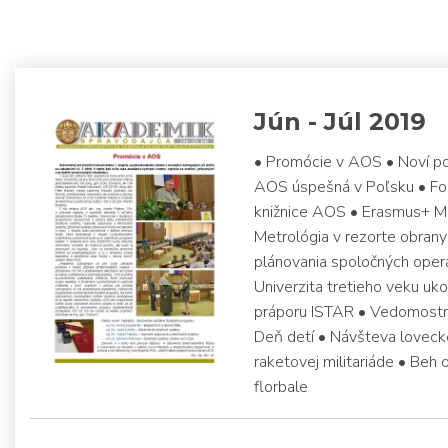
Jún - Júl 2019
• Promócie v AOS • Noví po
AOS úspešná v Poľsku • Fon
knižnice AOS • Erasmus+ Ma
Metrológia v rezorte obran
plánovania spoločných oper
Univerzita tretieho veku uk
práporu ISTAR • Vedomostná 
Deň detí • Návšteva loveck
raketovej militariáde • Beh
florbale