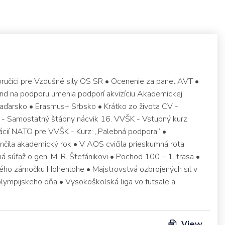
ručíci pre Vzdušné sily OS SR • Ocenenie za panel AVT •
d na podporu umenia podporí akvizíciu Akademickej
ďarsko • Erasmus+ Srbsko • Krátko zo života CV -
y - Samostatný štábny nácvik 16. VVŠK - Vstupný kurz
ácií NATO pre VVŠK - Kurz: „Palebná podpora“ •
ončila akademický rok • V AOS cvičila prieskumná rota
súťaž o gen. M. R. Štefánikovi • Pochod 100 – 1. trasa •
ého zámočku Hohenlohe • Majstrovstvá ozbrojených síl v
 olympijskeho dňa • Vysokoškolská liga vo futsale a
View