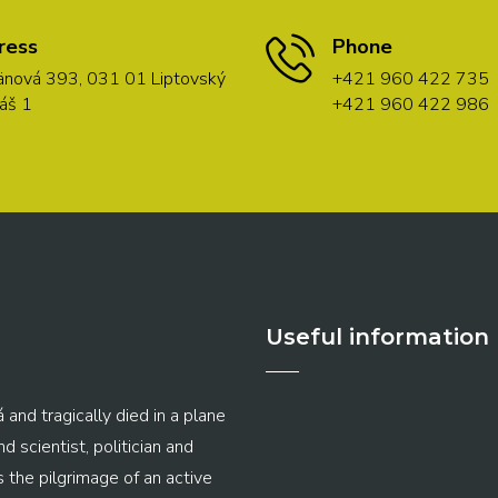
ress
Phone
nová 393, 031 01 Liptovský
+421 960 422 735
áš 1
+421 960 422 986
Useful information
 and tragically died in a plane
 scientist, politician and
s the pilgrimage of an active