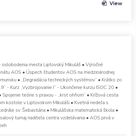
View
čie oslobodenia mesta Liptovský Mikuláš • Výročné
enátu AOS • Úspech študentov AOS na medzinárodnej
Rumunsku • „Degradácia technických systémov“ • Krátko zo
9“ - Kurz „Vyzbrojovanie I“ - Ukončenie kurzu ISOC 20 •
 Spojenie teórie s praxou - „krst ohňom“ • Krížová cesta
om kostole v Liptovskom Mikuláši • Kvetná nedeľa s
tedrále sv. Šebastiána • Mikulášska matematická škola •
salový turnaj riaditeľa centra vzdelávania • AOS prvá v
beh