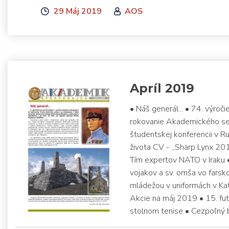
29 Máj 2019
AOS
Apríl 2019
• Náš generál... • 74. výro
rokovanie Akademického s
študentskej konferencii v 
života CV - „Sharp Lynx 201
Tím expertov NATO v Iraku •
vojakov a sv. omša vo farsk
mládežou v uniformách v Ka
Akcie na máj 2019 • 15. fut
stolnom tenise • Cezpoľný 