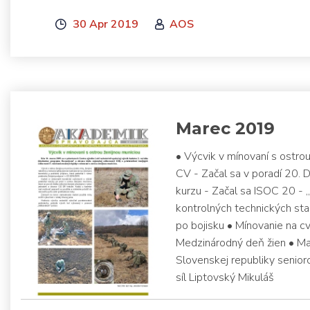
30 Apr 2019
AOS
Marec 2019
• Výcvik v mínovaní s ostr
CV - Začal sa v poradí 20.
kurzu - Začal sa ISOC 20 - „
kontrolných technických sta
po bojisku • Mínovanie na c
Medzinárodný deň žien • Ma
Slovenskej republiky senio
síl Liptovský Mikuláš