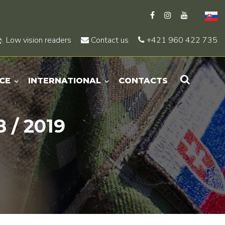
Low vision readers
Contact us
+421 960 422 735
CE
INTERNATIONAL
CONTACTS
 / 2019