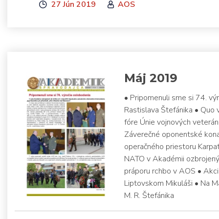
27 Jún 2019
AOS
Máj 2019
• Pripomenuli sme si 74. v
Rastislava Štefánika • Quo 
fóre Únie vojnových veterán
Záverečné oponentské konan
operačného priestoru Karpa
NATO v Akadémii ozbrojených
práporu rchbo v AOS • Akci
Liptovskom Mikuláši • Na M
M. R. Štefánika