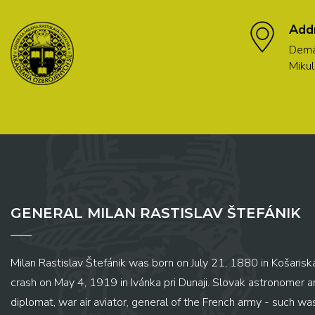
Add
Demä
Mikul
GENERAL MILAN RASTISLAV ŠTEFÁNIK
Milan Rastislav Štefánik was born on July 21, 1880 in Košariská
crash on May 4, 1919 in Ivánka pri Dunaji. Slovak astronomer and
diplomat, war air aviator, general of the French army - such wa