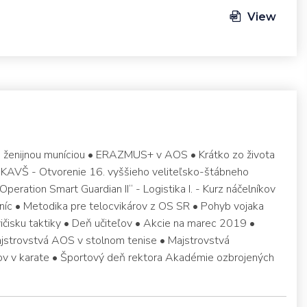
View
ou ženijnou muníciou • ERAZMUS+ v AOS • Krátko zo života
 DKAVŠ - Otvorenie 16. vyššieho veliteľsko-štábneho
Operation Smart Guardian II“ - Logistika I. - Kurz náčelníkov
níc • Metodika pre telocvikárov z OS SR • Pohyb vojaka
vičisku taktiky • Deň učiteľov • Akcie na marec 2019 •
jstrovstvá AOS v stolnom tenise • Majstrovstvá
rov v karate • Športový deň rektora Akadémie ozbrojených