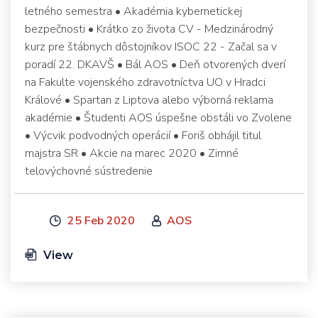
letného semestra • Akadémia kybernetickej
bezpečnosti • Krátko zo života CV - Medzinárodný
kurz pre štábnych dôstojníkov ISOC 22 - Začal sa v
poradí 22. DKAVŠ • Bál AOS • Deň otvorených dverí
na Fakulte vojenského zdravotníctva UO v Hradci
Králové • Spartan z Liptova alebo výborná reklama
akadémie • Študenti AOS úspešne obstáli vo Zvolene
• Výcvik podvodných operácií • Foriš obhájil titul
majstra SR • Akcie na marec 2020 • Zimné
telovýchovné sústredenie
25 Feb 2020
AOS
View