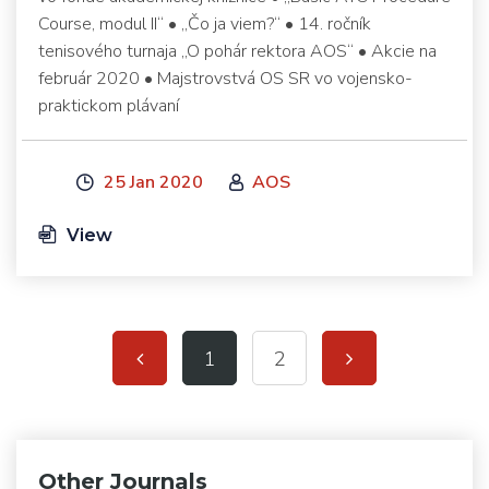
Course, modul II“ • „Čo ja viem?“ • 14. ročník
tenisového turnaja „O pohár rektora AOS“ • Akcie na
február 2020 • Majstrovstvá OS SR vo vojensko-
praktickom plávaní
25 Jan 2020
AOS
View
1
2
Other Journals