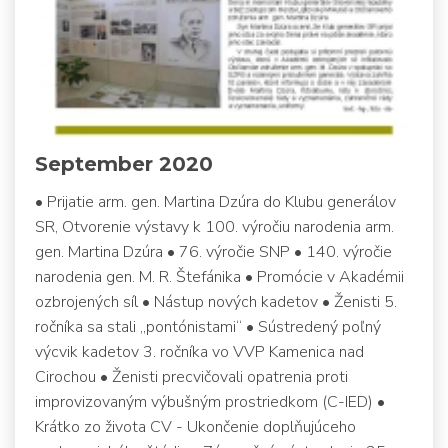
September 2020
• Prijatie arm. gen. Martina Dzúra do Klubu generálov
SR, Otvorenie výstavy k 100. výročiu narodenia arm.
gen. Martina Dzúra • 76. výročie SNP • 140. výročie
narodenia gen. M. R. Štefánika • Promócie v Akadémii
ozbrojených síl • Nástup nových kadetov • Ženisti 5.
ročníka sa stali „pontónistami“ • Sústredený poľný
výcvik kadetov 3. ročníka vo VVP Kamenica nad
Cirochou • Ženisti precvičovali opatrenia proti
improvizovaným výbušným prostriedkom (C-IED) •
Krátko zo života CV - Ukončenie doplňujúceho