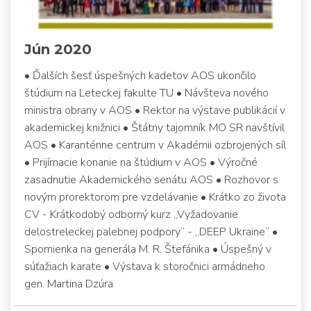
Jún 2020
• Ďalších šesť úspešných kadetov AOS ukončilo
štúdium na Leteckej fakulte TU • Návšteva nového
ministra obrany v AOS • Rektor na výstave publikácií v
akademickej knižnici • Štátny tajomník MO SR navštívil
AOS • Karanténne centrum v Akadémii ozbrojených síl
• Prijímacie konanie na štúdium v AOS • Výročné
zasadnutie Akademického senátu AOS • Rozhovor s
novým prorektorom pre vzdelávanie • Krátko zo života
CV - Krátkodobý odborný kurz „Vyžadovanie
delostreleckej palebnej podpory“ - „DEEP Ukraine“ •
Spomienka na generála M. R. Štefánika • Úspešný v
súťažiach karate • Výstava k storočnici armádneho
gen. Martina Dzúra