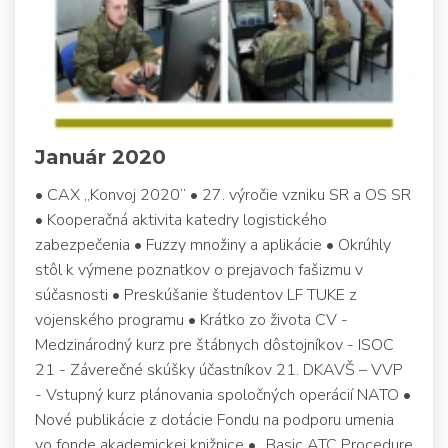
Január 2020
• CAX „Konvoj 2020“ • 27. výročie vzniku SR a OS SR
• Kooperačná aktivita katedry logistického
zabezpečenia • Fuzzy množiny a aplikácie • Okrúhly
stôl k výmene poznatkov o prejavoch fašizmu v
súčasnosti • Preskúšanie študentov LF TUKE z
vojenského programu • Krátko zo života CV -
Medzinárodný kurz pre štábnych dôstojníkov - ISOC
21 - Záverečné skúšky účastníkov 21. DKAVŠ – VVP
- Vstupný kurz plánovania spoločných operácií NATO •
Nové publikácie z dotácie Fondu na podporu umenia
vo fonde akademickej knižnice • „Basic ATC Procedure