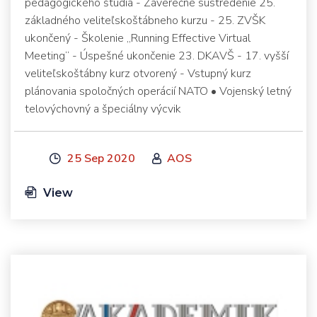
pedagogického štúdia - Záverečné sústredenie 25.
základného veliteľskoštábneho kurzu - 25. ZVŠK
ukončený - Školenie „Running Effective Virtual
Meeting“ - Úspešné ukončenie 23. DKAVŠ - 17. vyšší
veliteľskoštábny kurz otvorený - Vstupný kurz
plánovania spoločných operácií NATO • Vojenský letný
telovýchovný a špeciálny výcvik
25 Sep 2020
AOS
View