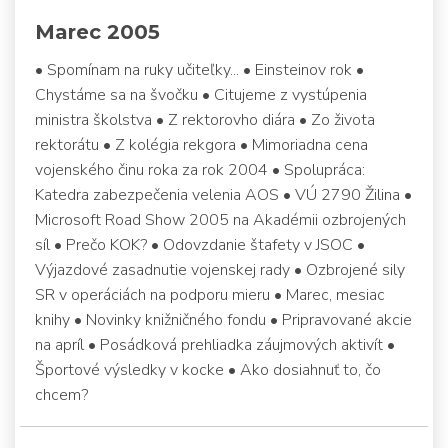
Marec 2005
• Spomínam na ruky učiteľky... • Einsteinov rok •
Chystáme sa na švočku • Citujeme z vystúpenia
ministra školstva • Z rektorovho diára • Zo života
rektorátu • Z kolégia rekgora • Mimoriadna cena
vojenského činu roka za rok 2004 • Spolupráca:
Katedra zabezpečenia velenia AOS • VÚ 2790 Žilina •
Microsoft Road Show 2005 na Akadémii ozbrojených
síl • Prečo KOK? • Odovzdanie štafety v JSOC •
Výjazdové zasadnutie vojenskej rady • Ozbrojené sily
SR v operáciách na podporu mieru • Marec, mesiac
knihy • Novinky knižničného fondu • Pripravované akcie
na apríl • Posádková prehliadka záujmových aktivít •
Športové výsledky v kocke • Ako dosiahnuť to, čo
chcem?