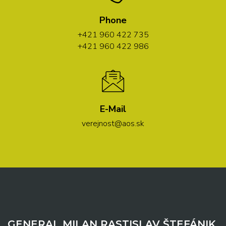
Phone
+421 960 422 735
+421 960 422 986
E-Mail
verejnost@aos.sk
GENERAL MILAN RASTISLAV ŠTEFÁNIK