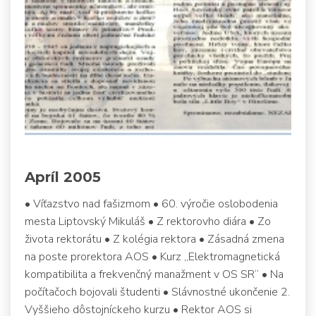
Apríl 2005
• Víťazstvo nad fašizmom • 60. výročie oslobodenia
mesta Liptovský Mikuláš • Z rektorovho diára • Zo
života rektorátu • Z kolégia rektora • Zásadná zmena
na poste prorektora AOS • Kurz „Elektromagnetická
kompatibilita a frekvenčný manažment v OS SR“ • Na
počítačoch bojovali študenti • Slávnostné ukončenie 2.
Vyššieho dôstojníckeho kurzu • Rektor AOS si