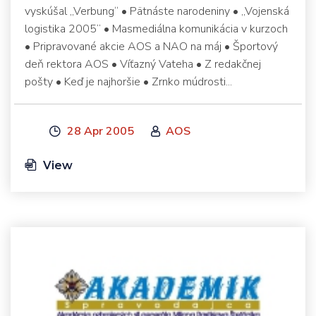
vyskúšal „Verbung“ • Pätnáste narodeniny • „Vojenská
logistika 2005“ • Masmediálna komunikácia v kurzoch
• Pripravované akcie AOS a NAO na máj • Športový
deň rektora AOS • Víťazný Vateha • Z redakčnej
pošty • Keď je najhoršie • Zrnko múdrosti...
28 Apr 2005
AOS
View