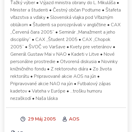
Ťažký výber • Výjazd ministra obrany do L. Mikuláša •
Minister a študenti • Čestný občan Podturne • Štafeta
víťazstva a vďaky • Slovenská vlajka pod Víťazným
oblúkom • Študenti sa porozprávali v angličtine • CAX
„Červená čiara 2005“ • Seminár „Manažment a jeho
disciplíny“ • CAX „Študent 2005 • CAX „Chopok
2005“ • ŠVOČ vo Varšave • Kvety pre veteránov •
Generál Gustaw Mai v NAO • Kadeti v Litve • Nové
personálne prostredie • Otvorená diskusia • Novinky
knižničného fondu • Z rektorovho diára • Zo života
rektorátu • Pripravované akcie AOS na jún •
Pripravované akcie NAO na jún • Futbalový zápas
kadetov • Vateha v Európe • ...trošku humoru
nezaškodí • Naša láska
29 Máj 2005
AOS