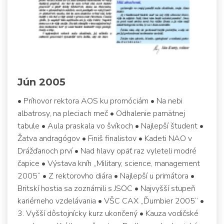
Jún 2005
• Príhovor rektora AOS ku promóciám • Na nebi
albatrosy, na pleciach meč • Odhalenie pamätnej
tabule • Aula praskala vo švíkoch • Najlepší študent •
Žatva andragógov • Finiš finalistov • Kadeti NAO v
Drážďanoch prví • Nad hlavy opäť raz vyleteli modré
čapice • Výstava kníh „Military, science, management
2005“ • Z rektorovho diára • Najlepší u primátora •
Britskí hostia sa zoznámili s JSOC • Najvyšší stupeň
kariérneho vzdelávania • VŠC CAX „Ďumbier 2005“ •
3. Vyšší dôstojnícky kurz ukončený • Kauza vodičské