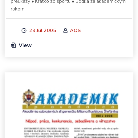
preukazy • Krátko zo športu • Bodka za akademickým
rokom
29 Júl 2005
AOS
View