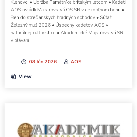
Klenovci • Údržba Pamätníka britským letcom • Kadeti
AOS ovládli Majstrovstvá OS SR v cezpoľnom behu •
Beh do strečianskych hradných schodov • Súťaž
Železný muž 2026 • Úspechy kadetov AOS v
naturálnej kulturistike • Akademické Majstrovstvá SR
v plávaní
08 Jún 2026
AOS
View