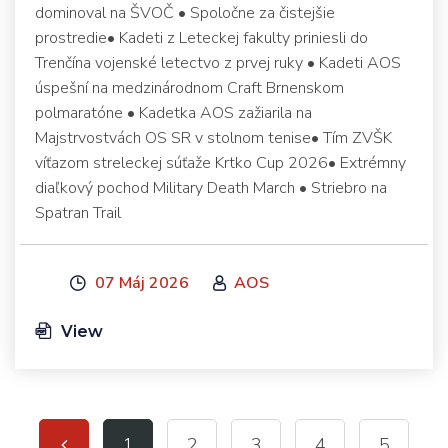
dominoval na ŠVOČ • Spoločne za čistejšie
prostredie• Kadeti z Leteckej fakulty priniesli do
Trenčína vojenské letectvo z prvej ruky • Kadeti AOS
úspešní na medzinárodnom Craft Brnenskom
polmaratóne • Kadetka AOS zažiarila na
Majstrvostvách OS SR v stolnom tenise• Tím ZVŠK
víťazom streleckej súťaže Krtko Cup 2026• Extrémny
diaľkový pochod Military Death March • Striebro na
Spatran Trail
07 Máj 2026
AOS
View
1
2
3
4
5