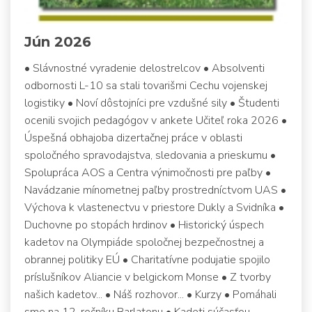
Jún 2026
• Slávnostné vyradenie delostrelcov • Absolventi
odbornosti L-10 sa stali tovarišmi Cechu vojenskej
logistiky • Noví dôstojníci pre vzdušné sily • Študenti
ocenili svojich pedagógov v ankete Učiteľ roka 2026 •
Úspešná obhajoba dizertačnej práce v oblasti
spoločného spravodajstva, sledovania a prieskumu •
Spolupráca AOS a Centra výnimočnosti pre paľby •
Navádzanie mínometnej paľby prostredníctvom UAS •
Výchova k vlastenectvu v priestore Dukly a Svidníka •
Duchovne po stopách hrdinov • Historický úspech
kadetov na Olympiáde spoločnej bezpečnostnej a
obrannej politiky EÚ • Charitatívne podujatie spojilo
príslušníkov Aliancie v belgickom Monse • Z tvorby
našich kadetov... • Náš rozhovor... • Kurzy • Pomáhali
sme na 12. ročníku Barlatonu • Kadeti súčasťou