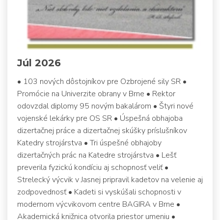
Júl 2026
• 103 nových dôstojníkov pre Ozbrojené sily SR •
Promócie na Univerzite obrany v Brne • Rektor
odovzdal diplomy 95 novým bakalárom • Štyri nové
vojenské lekárky pre OS SR • Úspešná obhajoba
dizertačnej práce a dizertačnej skúšky príslušníkov
Katedry strojárstva • Tri úspešné obhajoby
dizertačných prác na Katedre strojárstva • Lešť
preverila fyzickú kondíciu aj schopnosť veliť •
Strelecký výcvik v Jasnej pripravil kadetov na velenie aj
zodpovednosť • Kadeti si vyskúšali schopnosti v
modernom výcvikovom centre BAGIRA v Brne •
Akademická knižnica otvorila priestor umeniu •