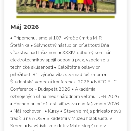
Máj 2026
• Pripomenuli sme si 107. výročie úmrtia M. R.
Štefánika • Slávnostný nástup pri príležitosti Dňa
víťazstva nad fašizmom • XXXIV. odborný seminár
elektrotechnikov spojil odbornú prax, vzdelanie a
technické skúsenosti • Celoštátne oslavy pri
príležitosti 81. výročia víťazstva nad fašizmom •
Študentská vedecká konferencia 2026 • NATO BILC
Conference - Budapešť 2026 • Akadémia
ozbrojených síl na medzinárodnom veľtrhu IDEB 2026
• Pochod pri príležitosti víťazstva nad fašizmom 2026
• Náš rozhovor... • Kurzy • Stavanie mája prinieslo novú
tradíciu na AOS • S kadetmi v Múzeu holokaustu v
Seredi • Navštívili sme deti v Materskej škole v