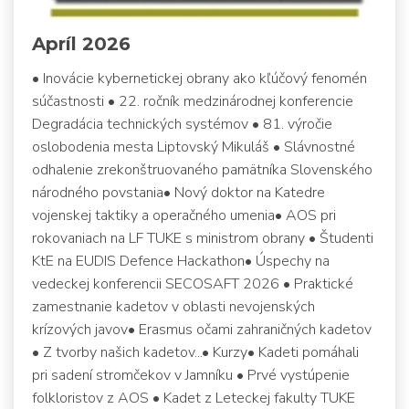
Apríl 2026
• Inovácie kybernetickej obrany ako kľúčový fenomén
súčastnosti • 22. ročník medzinárodnej konferencie
Degradácia technických systémov • 81. výročie
oslobodenia mesta Liptovský Mikuláš • Slávnostné
odhalenie zrekonštruovaného pamätníka Slovenského
národného povstania• Nový doktor na Katedre
vojenskej taktiky a operačného umenia• AOS pri
rokovaniach na LF TUKE s ministrom obrany • Študenti
KtE na EUDIS Defence Hackathon• Úspechy na
vedeckej konferencii SECOSAFT 2026 • Praktické
zamestnanie kadetov v oblasti nevojenských
krízových javov• Erasmus očami zahraničných kadetov
• Z tvorby našich kadetov...• Kurzy• Kadeti pomáhali
pri sadení stromčekov v Jamníku • Prvé vystúpenie
folkloristov z AOS • Kadet z Leteckej fakulty TUKE