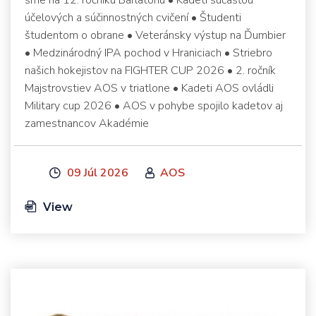
účelových a súčinnostných cvičení • Študenti
študentom o obrane • Veteránsky výstup na Ďumbier
• Medzinárodný IPA pochod v Hraniciach • Striebro
našich hokejistov na FIGHTER CUP 2026 • 2. ročník
Majstrovstiev AOS v triatlone • Kadeti AOS ovládli
Military cup 2026 • AOS v pohybe spojilo kadetov aj
zamestnancov Akadémie
09 Júl 2026
AOS
View