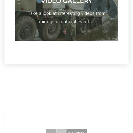
VIDEO GALLERY
Take a look at interesting videos from
trainings or cultural events ...