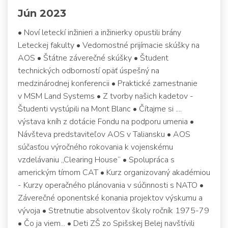
Jún 2023
• Noví leteckí inžinieri a inžinierky opustili brány
Leteckej fakulty • Vedomostné prijímacie skúšky na
AOS • Štátne záverečné skúšky • Študent
technických odborností opäť úspešný na
medzinárodnej konferencii • Praktické zamestnanie
v MSM Land Systems • Z tvorby našich kadetov -
Študenti vystúpili na Mont Blanc • Čítajme si ....
výstava kníh z dotácie Fondu na podporu umenia •
Návšteva predstaviteľov AOS v Taliansku • AOS
súčasťou výročného rokovania k vojenskému
vzdelávaniu „Clearing House“ • Spolupráca s
americkým tímom CAT • Kurz organizovaný akadémiou
- Kurzy operačného plánovania v súčinnosti s NATO •
Záverečné oponentské konania projektov výskumu a
vývoja • Stretnutie absolventov školy ročník 1975-79
• Čo ja viem... • Deti ZŠ zo Spišskej Belej navštívili