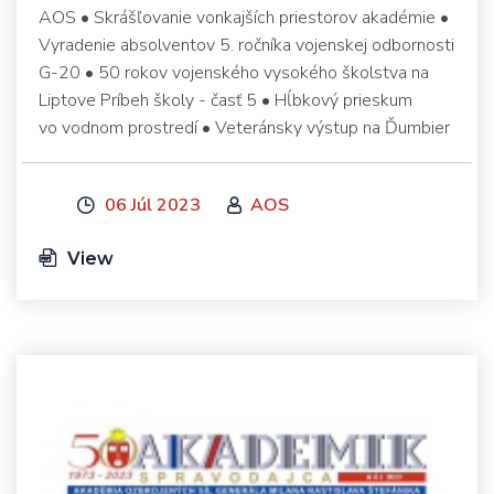
AOS • Skrášľovanie vonkajších priestorov akadémie •
Vyradenie absolventov 5. ročníka vojenskej odbornosti
G-20 • 50 rokov vojenského vysokého školstva na
Liptove Príbeh školy - časť 5 • Hĺbkový prieskum
vo vodnom prostredí • Veteránsky výstup na Ďumbier
06 Júl 2023
AOS
View