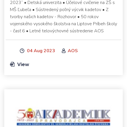
2023“ • Detská univerzita • Účelové cvičenie na ZŠ s
MŠ Ľubeľa • Sústredený poľný výcvik kadetov • Z
tvorby našich kadetov - Rozhovor • 50 rokov
vojenského vysokého školstva na Liptove Príbeh školy
- časť 6 • Letné telovýchovné sústredenie AOS
04 Aug 2023
AOS
View