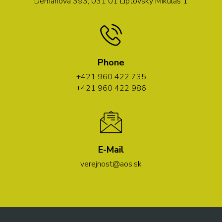
Demänová 393, 031 01 Liptovský Mikuláš 1
Phone
+421 960 422 735
+421 960 422 986
E-Mail
verejnost@aos.sk