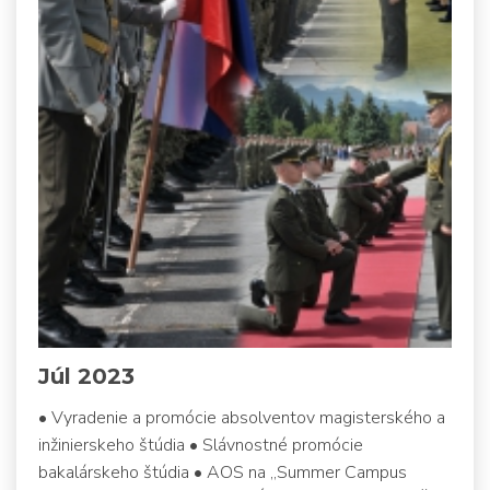
Júl 2023
• Vyradenie a promócie absolventov magisterského a
inžinierskeho štúdia • Slávnostné promócie
bakalárskeho štúdia • AOS na „Summer Campus