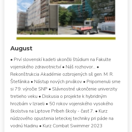
August
• Prví slovenskí kadeti ukončili štúdium na Fakulte
vojenského zdravotnictví • Náš rozhovor... •
Rekonštrukcia Akadémie ozbrojených síl gen. M. R.
Štefánika • Nástup nových prvákov • Pripomenuli sme
si 79. výročie SNP • Slávnostné ukončenie univerzity
tretieho veku • Diskusia o projekte k hybridným
hrozbám v Izraeli • 50 rokov vojenského vysokého
školstva na Liptove Príbeh školy - časť 7. • Kurz
núdzového opustenia leteckej techniky pri páde na
vodnú hladinu • Kurz Combat Swimmer 2023