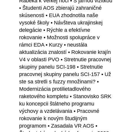
Rábeka k Veľkej noci • S jarnou vizitkou
• Študenti AOS zbierajú zahraničné
skúsenosti • EUA zhodnotila naše
vysoké školy • Návšteva ukrajinskej
delegácie • Rýchle a efektívne
rokovanie • Možnosti spolupráce v
rámci EDA • Kurzy • neustála
aktualizácia znalostí • Rokovanie krajín
V4 v oblasti PVO • Stretnutie pracovnej
skupiny panelu SCI-198 • Stretnutie
pracovnej skupiny panelu SCI-157 • Už
ste sa stretli s fuzzy množinami? •
Modernizácia protilietadlového
raketového kompletu • Stanovisko SRK
ku koncepcii štátneho programu
výchovy a vzdelávania • Pracovné
rokovanie k novým študijným
programom • Zasadala VR AOS •