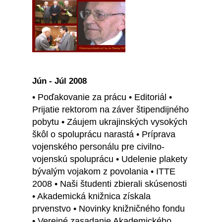
Jún - Júl 2008
• Poďakovanie za prácu • Editoriál •
Prijatie rektorom na záver štipendijného
pobytu • Záujem ukrajinských vysokých
škôl o spoluprácu narastá • Príprava
vojenského personálu pre civilno-
vojenskú spoluprácu • Udelenie plakety
bývalým vojakom z povolania • ITTE
2008 • Naši študenti zbierali skúsenosti
• Akademická knižnica získala
prvenstvo • Novinky knižničného fondu
• Verejné zasadanie Akademického