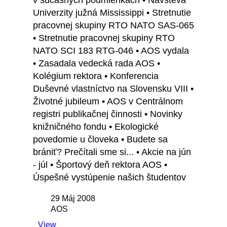
v súčasných podmienkach • Návšteva
Univerzity južná Mississippi • Stretnutie
pracovnej skupiny RTO NATO SAS-065
• Stretnutie pracovnej skupiny RTO
NATO SCI 183 RTG-046 • AOS vydala
• Zasadala vedecká rada AOS •
Kolégium rektora • Konferencia
Duševné vlastníctvo na Slovensku VIII •
Životné jubileum • AOS v Centrálnom
registri publikačnej činnosti • Novinky
knižničného fondu • Ekologické
povedomie u človeka • Budete sa
brániť? Prečítali sme si... • Akcie na jún
- júl • Športový deň rektora AOS •
Úspešné vystúpenie našich študentov
29 Máj 2008
AOS
View