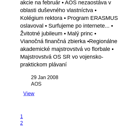
akcie na február • AOS nezaostáva v
oblasti duševného vlastníctva •
Kolégium rektora • Program ERASMUS
oslavoval • Surfujeme po internete... •
Žvitotné jubileum • Malý princ •
Vianočná finančná zbierka •Regionálne
akademické majstrovstvá vo florbale •
Majstrovstvá OS SR vo vojensko-
praktickom plávaní
29 Jan 2008
AOS
View
1
2