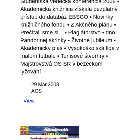
Študentská vedecká konferencia 2008 •
Akademická knižnica získala bezplatný
prístup do databáz EBSCO • Novinky
knižničného fondu • Z Akčného plánu •
Prečítali sme si... • Plagiátorstvo • dno
Pandorinej skrinky • Životné jubileum •
Akademický ples • Vysokoškolská liga v
malom futbale • Tenisové štvorhry •
Majstrovstvá OS SR v bežeckom
lyžovaní
29 Mar 2008
AOS
View