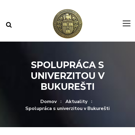
Rovno na obsah
Rovno na menu
SPOLUPRÁCA S
UNIVERZITOU V
BUKUREŠTI
Domov
Aktuality
Spolupráca s univerzitou v Bukurešti