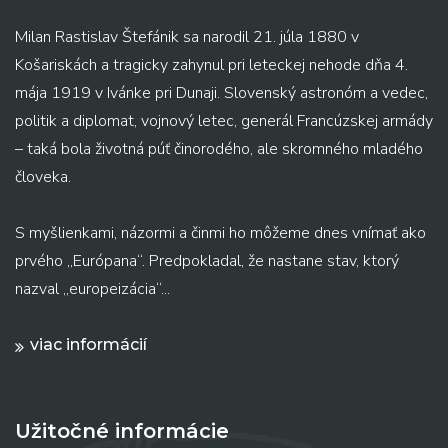
Milan Rastislav Štefánik sa narodil 21. júla 1880 v
Košariskách a tragicky zahynul pri leteckej nehode dňa 4.
mája 1919 v Ivánke pri Dunaji. Slovenský astronóm a vedec,
politik a diplomat, vojnový letec, generál Francúzskej armády
– taká bola životná púť činorodého, ale skromného mladého
človeka.
S myšlienkami, názormi a činmi ho môžeme dnes vnímať ako
prvého „Európana“. Predpokladal, že nastane stav, ktorý
nazval „europeizácia“...
viac informácií
Užitočné informácie