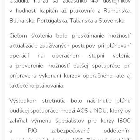
Claudiu. Kurzu sa zúčastnilo 40 dôstojníkov
v hodnosti kapitán až plukovník z Rumunska,
Bulharska, Portugalska, Talianska a Slovenska.
Cieľom školenia bolo preskúmanie možností
aktualizácie zaužívaných postupov pri plánovaní
operácií na operačnom stupni velenia
a preverenie možností ďalšej spolupráce pri
príprave a vykonaní kurzov operačného, ale aj
taktického plánovania.
Výsledkom stretnutia bolo načrtnutie plánu
budúcej spolupráce medzi AOS a NDU, ktorý by
zahŕňal výmenu špecialistov pre kurzy ISOC
a IPJO zabezpečované oddelením