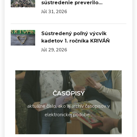
sústredenie preverilo…
Júl 31, 2026
Sústredený poľný výcvik
kadetov 1. ročníka KRIVÁŇ
Júl 29, 2026
ČASOPISY
aktuálne číslo, ako aj archív časopisov v
elektronickej podobe...