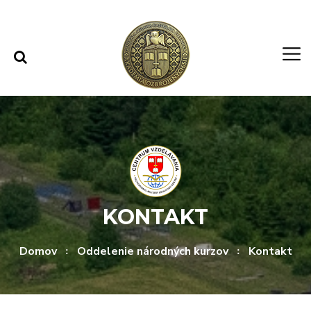
Rovno na obsah
Rovno na menu
KONTAKT
Domov
Oddelenie národných kurzov
Kontakt