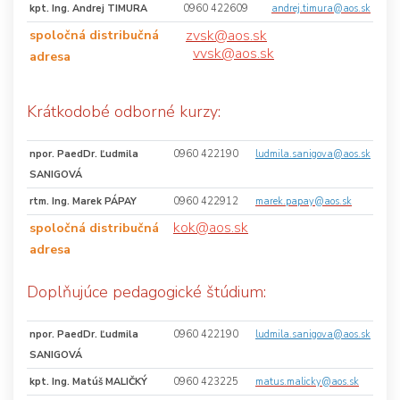
kpt. Ing. Andrej TIMURA
0960 422609
andrej.timura@aos.sk
zvsk@aos.sk
spoločná distribučná
vvsk@aos.sk
adresa
Krátkodobé odborné kurzy:
npor. PaedDr. Ľudmila
0960 422190
ludmila.sanigova@aos.sk
SANIGOVÁ
rtm. Ing. Marek PÁPAY
0960 422912
marek.papay@aos.sk
kok@aos.sk
spoločná distribučná
adresa
Doplňujúce pedagogické štúdium:
npor. PaedDr. Ľudmila
0960 422190
ludmila.sanigova@aos.sk
SANIGOVÁ
kpt. Ing. Matúš MALIČKÝ
0960 423225
matus.malicky@aos.sk