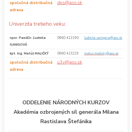
dps@aos.sk
spoločná distribučná
adresa
Univerzita tretieho veku:
npor. PaedDr. Ľudmila
0960 422190
ludmila.sanigova@aos.sk
SANIGOVÁ
kpt. Ing. Matúš MALIČKÝ
0960 423225
matus.malicky@aos.sk
u3v@aos.sk
spoločná distribučná
adresa
ODDELENIE NÁRODNÝCH KURZOV
Akadémia ozbrojených síl generála Milana
Rastislava Štefánika