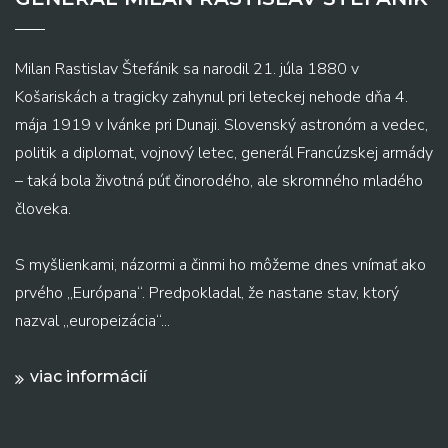
Milan Rastislav Štefánik sa narodil 21. júla 1880 v
Košariskách a tragicky zahynul pri leteckej nehode dňa 4.
mája 1919 v Ivánke pri Dunaji. Slovenský astronóm a vedec,
politik a diplomat, vojnový letec, generál Francúzskej armády
– taká bola životná púť činorodého, ale skromného mladého
človeka.
S myšlienkami, názormi a činmi ho môžeme dnes vnímať ako
prvého „Európana“. Predpokladal, že nastane stav, ktorý
nazval „europeizácia“...
viac informácií