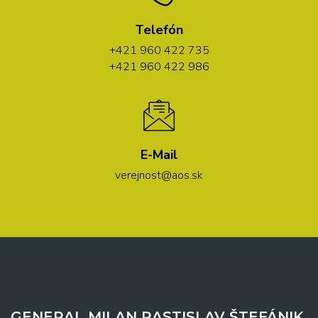
Telefón
+421 960 422 735
+421 960 422 986
E-Mail
verejnost@aos.sk
GENERAL MILAN RASTISLAV ŠTEFÁNIK