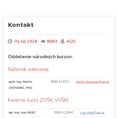
Kontakt
01 Júl 2026
9683
AOS
Oddelenie národných kurzov:
Náčelník oddelenia:
pplk. Ing. Martin
0960 423071
martin.chovanec@aos.sk
CHOVANEC, PhD.
Kariérne kurzy (ZVŠK, VVŠK):
mjr. Ing. Ivan MILEC
0960 422940
ivan.milec@aos.sk