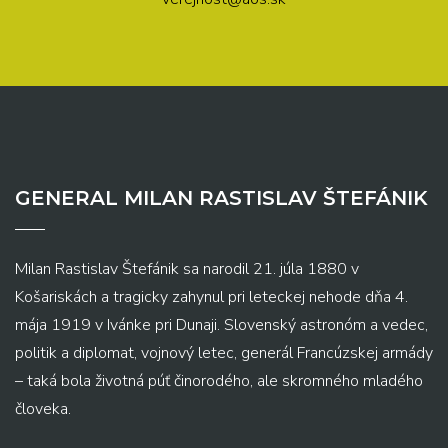
GENERAL MILAN RASTISLAV ŠTEFÁNIK
Milan Rastislav Štefánik sa narodil 21. júla 1880 v
Košariskách a tragicky zahynul pri leteckej nehode dňa 4.
mája 1919 v Ivánke pri Dunaji. Slovenský astronóm a vedec,
politik a diplomat, vojnový letec, generál Francúzskej armády
– taká bola životná púť činorodého, ale skromného mladého
človeka.