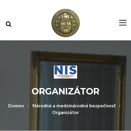
Rovno na obsah
Rovno na menu
ORGANIZÁTOR
Domov
Národná a medzinárodná bezpečnosť
Organizátor