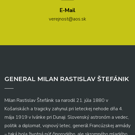
E-Mail
verejnost@aos.sk
GENERAL MILAN RASTISLAV ŠTEFÁNIK
Milan Rastislav Štefánik sa narodil 21. júla 1880 v
Košariskách a tragicky zahynul pri leteckej nehode dňa 4.
mája 1919 v Ivánke pri Dunaji. Slovenský astronóm a vedec,
politik a diplomat, vojnový letec, generál Francúzskej armády
– taká bola životná púť činorodého, ale skromného mladého