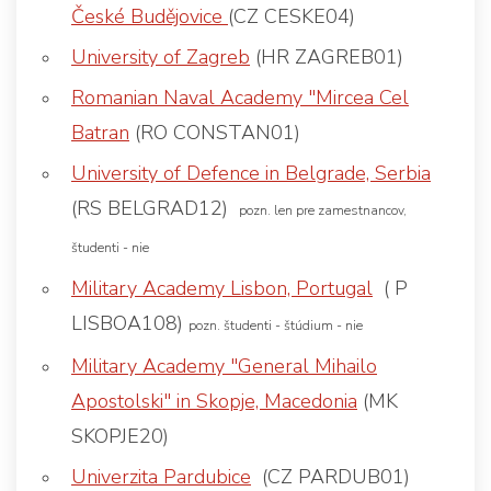
České Budějovice
(CZ CESKE04)
University of Zagreb
(HR ZAGREB01)
Romanian Naval Academy "Mircea Cel
Batran
(RO CONSTAN01)
University of Defence in Belgrade, Serbia
(RS BELGRAD12)
pozn. len pre zamestnancov,
študenti - nie
Military Academy Lisbon, Portugal
( P
LISBOA108)
pozn. študenti - štúdium - nie
Military Academy "General Mihailo
Apostolski" in Skopje, Macedonia
(MK
SKOPJE20)
Univerzita Pardubice
(CZ PARDUB01)