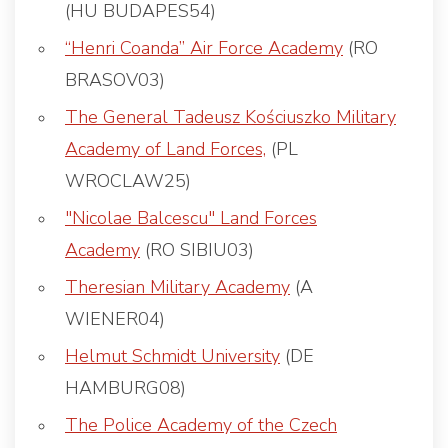
(HU BUDAPES54)
“Henri Coanda” Air Force Academy
(RO
BRASOV03)
The General Tadeusz Kościuszko Military
Academy of Land Forces,
(PL
WROCLAW25)
"Nicolae Balcescu" Land Forces
Academy
(RO SIBIU03)
Theresian Military Academy
(A
WIENER04)
Helmut Schmidt University
(DE
HAMBURG08)
The Police Academy of the Czech