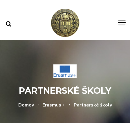
Rovno na obsah
Rovno na menu
PARTNERSKÉ ŠKOLY
Domov
Erasmus +
Partnerské školy