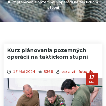
Kurz plánovania pozemných operácií na taktickom
stupni
Kurz plánovania pozemných
operácií na taktickom stupni
17 Máj 2024
8366
text:-zf-, foto:-ds-
17
Máj