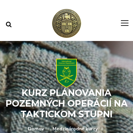
Rovno na obsah
Rovno na menu
KURZ PLÁNOVANIA
POZEMNÝCH OPERÁCIÍ NA
TAKTICKOM STUPNI
Domov
Medzinárodné kurzy