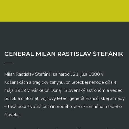
GENERAL MILAN RASTISLAV ŠTEFÁNIK
Milan Rastislav Štefánik sa narodil 21. júla 1880 v
Košariskách a tragicky zahynul pri leteckej nehode dňa 4.
mája 1919 v Ivánke pri Dunaji. Slovenský astronóm a vedec,
politik a diplomat, vojnový letec, generál Francúzskej armády
– taká bola životná púť činorodého, ale skromného mladého
človeka.