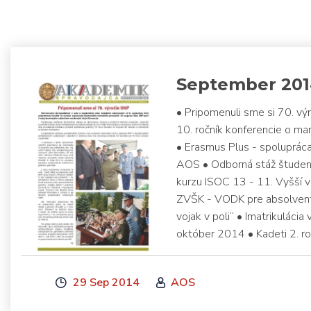
September 20
• Pripomenuli sme si 70. vý
10. ročník konferencie o m
• Erasmus Plus - spoluprá
AOS • Odborná stáž študent
kurzu ISOC 13 - 11. Vyšší 
ZVŠK - VODK pre absolvent
vojak v poli“ • Imatrikulácia
október 2014 • Kadeti 2. ro
29 Sep 2014
AOS