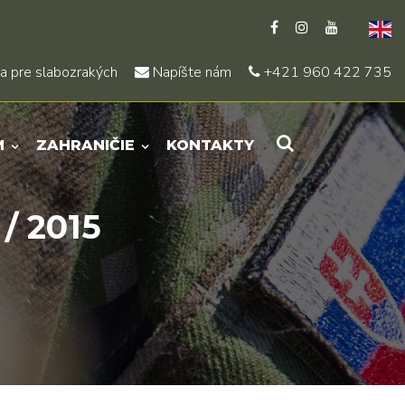
a pre slabozrakých
Napíšte nám
+421 960 422 735
M
ZAHRANIČIE
KONTAKTY
/ 2015