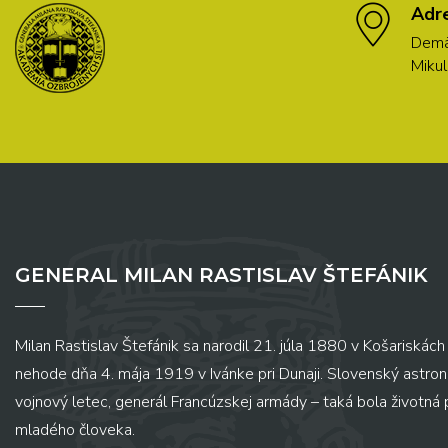
Adr
Demä
Mikul
GENERAL MILAN RASTISLAV ŠTEFÁNIK
Milan Rastislav Štefánik sa narodil 21. júla 1880 v Košariskách 
nehode dňa 4. mája 1919 v Ivánke pri Dunaji. Slovenský astronó
vojnový letec, generál Francúzskej armády – taká bola životná
mladého človeka.