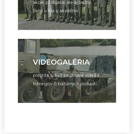
akcie, podujatia, ale aj bežný
život u nás v akadémii...
VIDEOGALÉRIA
prezrite si tiež zaujímavé videá z
tréningov či kultúrnych podujatí...