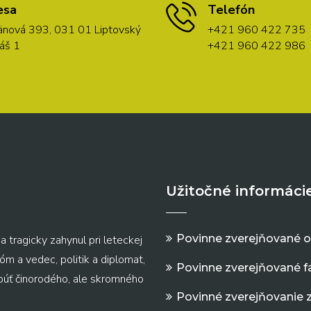
esa
Telefón
nová 393, 031 01 Liptovský
+421 960 422 735
áš 1
+421 960 422 986
Užitočné informáci
Povinne zverejňované 
a tragicky zahynul pri leteckej
m a vedec, politik a diplomat,
Povinne zverejňované f
 púť činorodého, ale skromného
Povinné zverejňovanie 