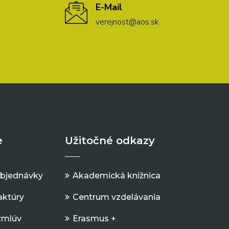
E-Mail
verejnost@aos.sk
e
Užitočné odkazy
objednávky
Akademická knižnica
aktúry
Centrum vzdelávania
zmlúv
Erasmus +