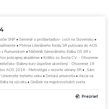
14
ročie SNP • Seminár o protilietadlov- coch na Slovensku •
anažmente • Prémia Literálneho fondu SR putovala do AOS
ca s Rumunskom • Náčelník Generálneho štábu OS SR v
ov policajnej akadémie • Krátko zo života CV: - Otvorenie
veliteľsko-štábny kurz úspešne ukončený - Otvorenie 19.
ov AOS 2014 - Metrológia v rezorte obrany SR • „Sám
 v Univerzite tretieho veku • Detská univerzita • Akcie na
čníka na výcviku • Girášek na majstrovstvách sveta
Prezrieť