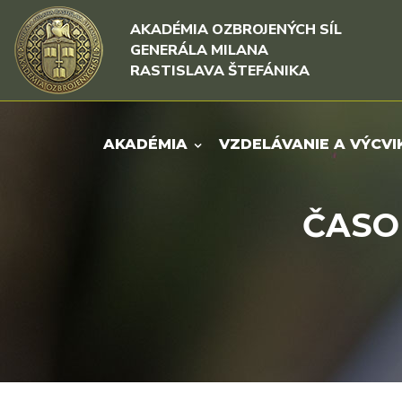
Rovno na obsah
Rovno na menu
AKADÉMIA OZBROJENÝCH SÍL
GENERÁLA MILANA
RASTISLAVA ŠTEFÁNIKA
AKADÉMIA
VZDELÁVANIE A VÝCVI
ČASOP