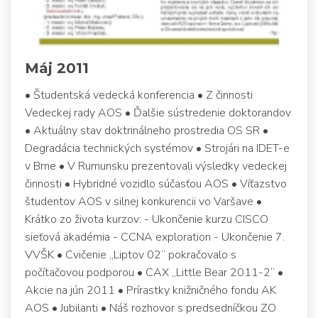
Máj 2011
• Študentská vedecká konferencia • Z činnosti
Vedeckej rady AOS • Ďalšie sústredenie doktorandov
• Aktuálny stav doktrinálneho prostredia OS SR •
Degradácia technických systémov • Strojári na IDET-e
v Brne • V Rumunsku prezentovali výsledky vedeckej
činnosti • Hybridné vozidlo súčasťou AOS • Víťazstvo
študentov AOS v silnej konkurencii vo Varšave •
Krátko zo života kurzov: - Ukončenie kurzu CISCO
sieťová akadémia - CCNA exploration - Ukončenie 7.
VVŠK • Cvičenie „Liptov 02“ pokračovalo s
počítačovou podporou • CAX „Little Bear 2011-2“ •
Akcie na jún 2011 • Prírastky knižničného fondu AK
AOS • Jubilanti • Náš rozhovor s predsedníčkou ZO