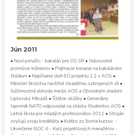
Jún 2011
• Noví poručíci - bakalári pre OS SR • Slávnostné
promócie inžinierov • Prijímacie konanie na bakalárske
štúdium • Napĺňanie úloh EÚ projektu 2.2 v AOS •
Minister školstva navštívil Akadémiu ozbrojených síl •
Súčinnostná dohoda medzi AOS a Obvodným úradom
Liptovský Mikuláš • Štátne skúšky • Generálny
tajomník NATO odpovedal na otázky študentov AOS •
Letná škola pre mladých profesionálov 2011 • Strojári
zvyšujú svoju kredibilitu • Krátko zo života kurzov: -
Ukončenie ISOC 6 - Kurz projektových manažérov -