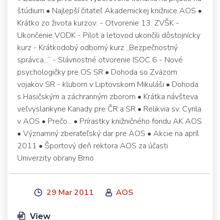
štúdium • Najlepší čitateľ Akademickej knižnice AOS •
Krátko zo života kurzov: - Otvorenie 13. ZVŠK -
Ukončenie VODK - Pilot a letovod ukončili dôstojnícky
kurz - Krátkodobý odborný kurz „Bezpečnostný
správca...“ - Slávnostné otvorenie ISOC 6 - Nové
psychologičky pre OS SR • Dohoda so Zväzom
vojakov SR - klubom v Liptovskom Mikuláši • Dohoda
s Hasičským a záchranným zborom • Krátka návšteva
veľvyslankyne Kanady pre ČR a SR • Relikvia sv. Cyrila
v AOS • Prečo... • Prírastky knižničného fondu AK AOS
• Významný zberaťeľský dar pre AOS • Akcie na apríl
2011 • Športový deň rektora AOS za účasti
Univerzity obrany Brno
29 Mar 2011
AOS
View