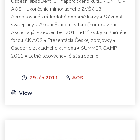
Úspešní absolventi 6. Práporčíckeho kurzu - UNIPO v
AOS - Ukončenie mimoriadneho ZVŠK 13 -
Akreditované krátkodobé odborné kurzy • Slávnosť
svätej Jany z Arku • Študenti v tanečnom kurze •
Akcie na júl - september 2011 • Prírastky knižničného
fondu AK AOS • Prezentácia Českej zbrojovky •
Osadenie základného kameňa • SUMMER CAMP
2011 • Letné telovýchovné sústredenie
29 Jún 2011
AOS
View