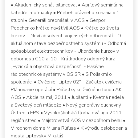
• Akademický senát bilancoval • Aprílový seminár na
katedre informatiky • Priebeh právneho konania v 1.
stupni • Generáli prednášali v AOS • Genpor.
Pedchenko krátko navštívil AOS • Krátko zo života
kurzov: - Noví absolventi vojenských odborností - O
aktuálnom stave bezpečnostného systému - Odborná
spôsobilosť elektrotechnikov - Ukončenie kurzov v
odbornosti C10 a I10 - Krátkodobý odborný kurz
„Fyzická a objektová bezpečnosť“ - Pasívne
rádiotechnické systémy v OS SR • S Poliakmi o
spolupráci • Cvičenie „Liptov 02“ - Začiatok cvičenia -
Plánovanie operácií • Prírastky knižničného fondu AK
AOS • Akcie na máj 2011 • Jubilanti • Kvetná nedeľa
a Svetový deň mládeže • Nový generálny duchovný
Ústredia EPS • Vysokoškolská florbalová liga 2011 -
región stred • Majstrovstvá AOS v cezpoľnom behu •
V rodnom dome Milana Rúfusa • K výročiu oslobodenia
mesta Liptovský Mikuláš