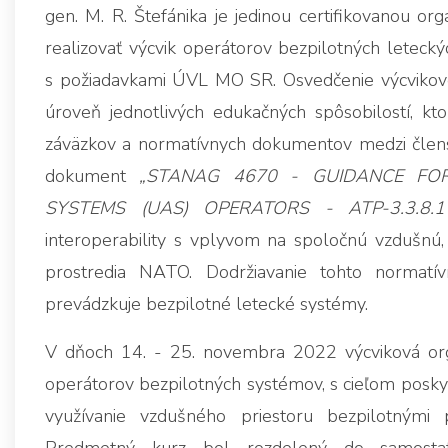
gen. M. R. Štefánika je jedinou certifikovanou or
realizovať výcvik operátorov bezpilotných letecký
s požiadavkami ÚVL MO SR. Osvedčenie výcvikov
úroveň jednotlivých edukačných spôsobilostí, k
záväzkov a normatívnych dokumentov medzi člens
dokument
„STANAG 4670 - GUIDANCE FO
SYSTEMS (UAS) OPERATORS - ATP-3.3.8.1
interoperability s vplyvom na spoločnú vzdušn
prostredia NATO. Dodržiavanie tohto normatív
prevádzkuje bezpilotné letecké systémy.
V dňoch 14. - 25. novembra 2022 výcviková organ
operátorov bezpilotných systémov, s cieľom posky
využívanie vzdušného priestoru bezpilotnými p