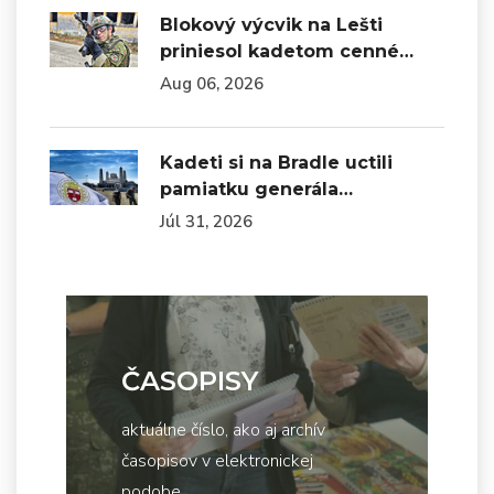
Blokový výcvik na Lešti
priniesol kadetom cenné…
Aug 06, 2026
Kadeti si na Bradle uctili
pamiatku generála…
Júl 31, 2026
ČASOPISY
aktuálne číslo, ako aj archív
časopisov v elektronickej
podobe...