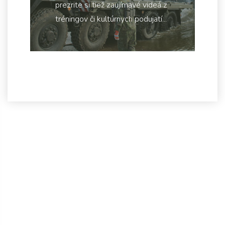
prezrite si tiež zaujímavé videá z
tréningov či kultúrnych podujatí...