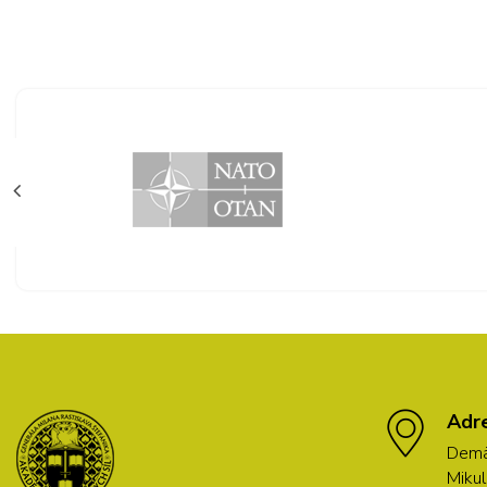
Adr
Demä
Mikul