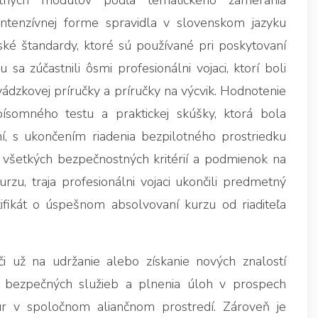
ných modulov podľa tematického zamerania
intenzívnej forme spravidla v slovenskom jazyku
ké štandardy, ktoré sú používané pri poskytovaní
a zúčastnili ôsmi profesionálni vojaci, ktorí boli
ádzkovej príručky a príručky na výcvik. Hodnotenie
ísomného testu a praktickej skúšky, ktorá bola
, s ukončením riadenia bezpilotného prostriedku
 všetkých bezpečnostných kritérií a podmienok na
zu, traja profesionálni vojaci ukončili predmetný
fikát o úspešnom absolvovaní kurzu od riaditeľa
 už na udržanie alebo získanie nových znalostí
a bezpečných služieb a plnenia úloh v prospech
r v spoločnom aliančnom prostredí. Zároveň je