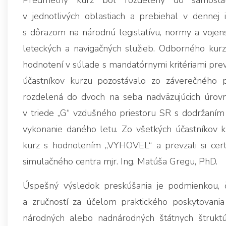
Predmetný kurz bol rozdelený do samostat
v jednotlivých oblastiach a prebiehal v dennej 
s dôrazom na národnú legislatívu, normy a vojens
leteckých a navigačných služieb. Odborného kurzu s
hodnotení v súlade s mandatórnymi kritériami prev
účastníkov kurzu pozostávalo zo záverečného p
rozdelená do dvoch na seba nadväzujúcich úrovní
v triede „G“ vzdušného priestoru SR s dodržaním
vykonanie daného letu. Zo všetkých účastníkov kur
kurz s hodnotením „VYHOVEL“ a prevzali si certi
simulačného centra mjr. Ing. Matúša Gregu, PhD.
Úspešný výsledok preskúšania je podmienkou, či
a zručností za účelom praktického poskytovani
národných alebo nadnárodných štátnych štruktú