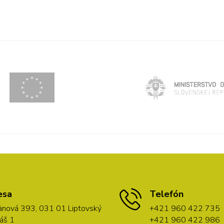
esa
Telefón
nová 393, 031 01 Liptovský
+421 960 422 735
áš 1
+421 960 422 986