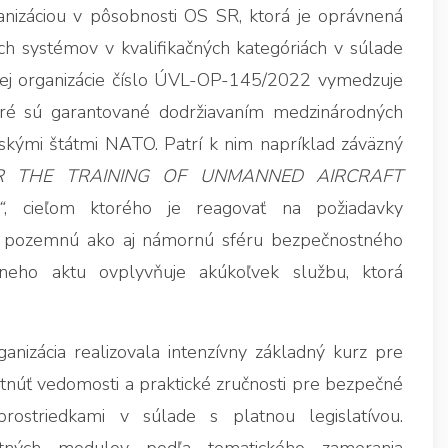
ganizáciou v pôsobnosti OS SR, ktorá je oprávnená
ch systémov v kvalifikačných kategóriách v súlade
ej organizácie číslo ÚVL-OP-145/2022 vymedzuje
toré sú garantované dodržiavaním medzinárodných
kými štátmi NATO. Patrí k nim napríklad záväzný
R THE TRAINING OF UNMANNED AIRCRAFT
“
, cieľom ktorého je reagovať na požiadavky
ú, pozemnú ako aj námornú sféru bezpečnostného
neho aktu ovplyvňuje akúkoľvek službu, ktorá
izácia realizovala intenzívny základný kurz pre
tnúť vedomosti a praktické zručnosti pre bezpečné
rostriedkami v súlade s platnou legislatívou.