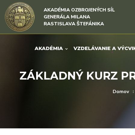
Rovno na obsah
Rovno na menu
AKADÉMIA OZBROJENÝCH SÍL
GENERÁLA MILANA
RASTISLAVA ŠTEFÁNIKA
AKADÉMIA
VZDELÁVANIE A VÝCVI
ZÁKLADNÝ KURZ P
Domov