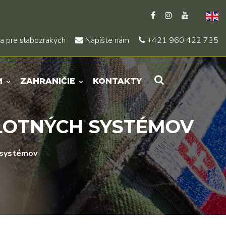
a pre slabozrakých
Napíšte nám
+421 960 422 735
M
ZAHRANIČIE
KONTAKTY
LOTNÝCH SYSTÉMOV
h systémov