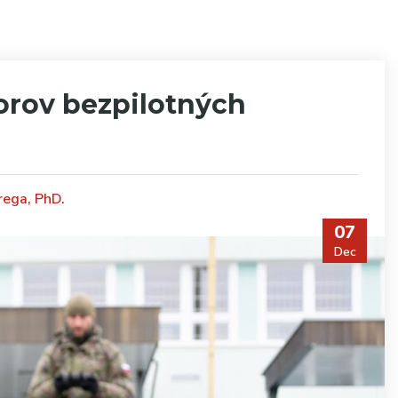
orov bezpilotných
rega, PhD.
07
Dec