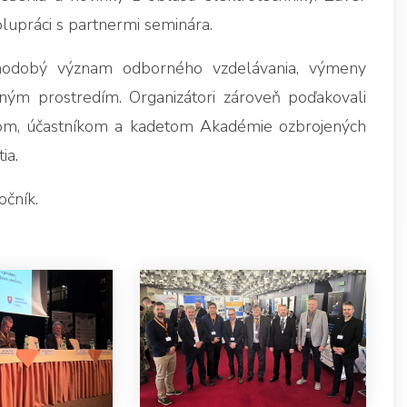
olupráci s partnermi seminára.
lhodobý význam odborného vzdelávania, výmeny
ným prostredím. Organizátori zároveň poďakovali
ľom, účastníkom a kadetom Akadémie ozbrojených
ia.
očník.