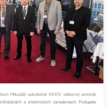
kom Mikuláši uskutočnil XXXIV. odborný seminár
taláciách a elektrických zariadeniach. Podujatie