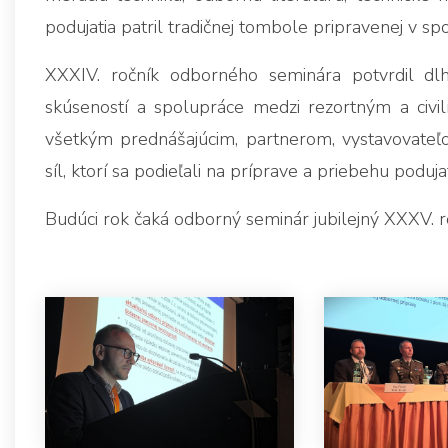
podujatia patril tradičnej tombole pripravenej v sp
XXXIV. ročník odborného seminára potvrdil d
skúseností a spolupráce medzi rezortným a civil
všetkým prednášajúcim, partnerom, vystavovate
síl, ktorí sa podieľali na príprave a priebehu podujat
Budúci rok čaká odborný seminár jubilejný XXXV. r