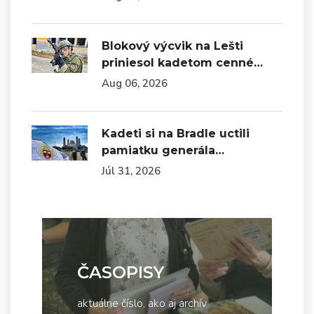
Blokový výcvik na Lešti
priniesol kadetom cenné…
Aug 06, 2026
Kadeti si na Bradle uctili
pamiatku generála…
Júl 31, 2026
ČASOPISY
aktuálne číslo, ako aj archív