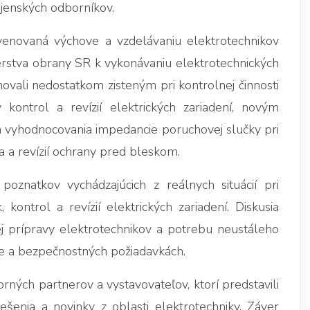
ojenských odborníkov.
enovaná výchove a vzdelávaniu elektrotechnikov
stva obrany SR k vykonávaniu elektrotechnických
ovali nedostatkom zisteným pri kontrolnej činnosti
kontrol a revízií elektrických zariadení, novým
vyhodnocovania impedancie poruchovej slučky pri
a a revízií ochrany pred bleskom.
poznatkov vychádzajúcich z reálnych situácií pri
ontrol a revízií elektrických zariadení. Diskusia
j prípravy elektrotechnikov a potrebu neustáleho
ve a bezpečnostných požiadavkách.
ných partnerov a vystavovateľov, ktorí predstavili
iešenia a novinky z oblasti elektrotechniky. Záver