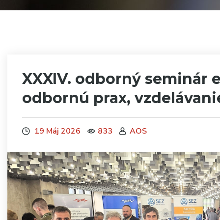
XXXIV. odborný seminár e
odbornú prax, vzdelávani
19 Máj 2026
833
AOS