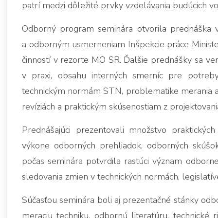
patrí medzi dôležité prvky vzdelávania budúcich v
Odborný program seminára otvorila prednáška v
a odborným usmerneniam Inšpekcie práce Minister
činností v rezorte MO SR. Ďalšie prednášky sa ven
v praxi, obsahu interných smerníc pre potreby 
technickým normám STN, problematike merania a 
revíziách a praktickým skúsenostiam z projektovani
Prednášajúci prezentovali množstvo praktických 
výkone odborných prehliadok, odborných skúšok, k
počas seminára potvrdila rastúci význam odborne
sledovania zmien v technických normách, legislatí
Súčasťou seminára boli aj prezentačné stánky odbor
meraciu techniku, odbornú literatúru, technické r