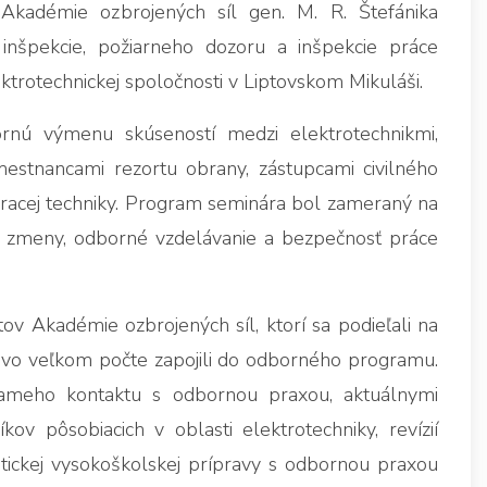
v Akadémie ozbrojených síl gen. M. R. Štefánika
inšpekcie, požiarneho dozoru a inšpekcie práce
trotechnickej spoločnosti v Liptovskom Mikuláši.
ornú výmenu skúseností medzi elektrotechnikmi,
mestnancami rezortu obrany, zástupcami civilného
eracej techniky. Program seminára bol zameraný na
ne zmeny, odborné vzdelávanie a bezpečnosť práce
v Akadémie ozbrojených síl, ktorí sa podieľali na
 vo veľkom počte zapojili do odborného programu.
ameho kontaktu s odbornou praxou, aktuálnymi
v pôsobiacich v oblasti elektrotechniky, revízií
etickej vysokoškolskej prípravy s odbornou praxou