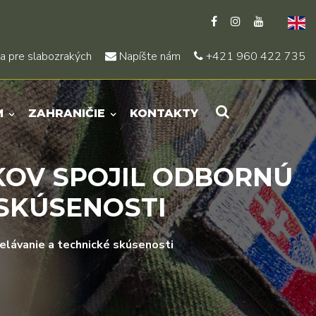
a pre slabozrakých
Napíšte nám
+421 960 422 735
M
ZAHRANIČIE
KONTAKTY
KOV SPOJIL ODBORNÚ
 SKÚSENOSTI
elávanie a technické skúsenosti