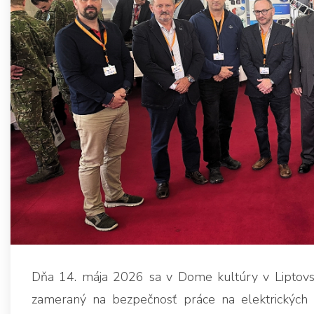
Dňa 14. mája 2026 sa v Dome kultúry v Liptovs
zameraný na bezpečnosť práce na elektrických inš