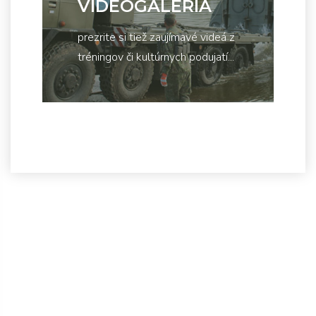
VIDEOGALÉRIA
prezrite si tiež zaujímavé videá z
tréningov či kultúrnych podujatí...