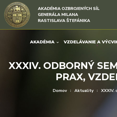
Rovno na obsah
Rovno na menu
AKADÉMIA OZBROJENÝCH SÍL
GENERÁLA MILANA
RASTISLAVA ŠTEFÁNIKA
AKADÉMIA
VZDELÁVANIE A VÝCVI
XXXIV. ODBORNÝ SE
PRAX, VZDE
Domov
Aktuality
XXXIV. 