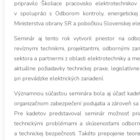
pripravilo Školiace pracovisko elektrotechniko
v spolupráci s Odborom kontroly, energetickej 
Ministerstva obrany SR a pobočkou Slovenskej elek
Seminár aj tento rok vytvoril priestor na odb
revíznymi technikmi, projektantmi, odbornými za
sektora a partnermi z oblasti elektrotechniky a m
aktuálne požiadavky technickej praxe, legislatív
pri prevádzke elektrických zariadení.
Významnou súčasťou seminára bola aj účasť kadeto
organizačnom zabezpečení podujatia a zároveň sa
Pre kadetov predstavoval seminár možnosť pri
technickými problémami a skúsenosťami odborníko
a technickej bezpečnosti. Takéto prepojenie teor