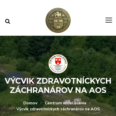
Rovno na obsah
Rovno na menu
VÝCVIK ZDRAVOTNÍCKYCH
ZÁCHRANÁROV NA AOS
Domov
Centrum vzdelávania
Výcvik zdravotníckych záchranárov na AOS