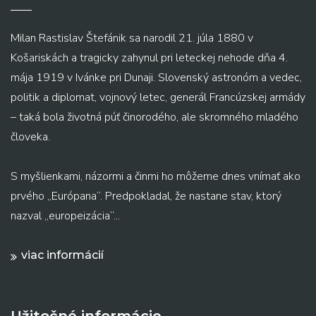
Milan Rastislav Štefánik sa narodil 21. júla 1880 v
Košariskách a tragicky zahynul pri leteckej nehode dňa 4.
mája 1919 v Ivánke pri Dunaji. Slovenský astronóm a vedec,
politik a diplomat, vojnový letec, generál Francúzskej armády
– taká bola životná púť činorodého, ale skromného mladého
človeka.
S myšlienkami, názormi a činmi ho môžeme dnes vnímať ako
prvého „Európana“. Predpokladal, že nastane stav, ktorý
nazval „europeizácia“...
viac informácií