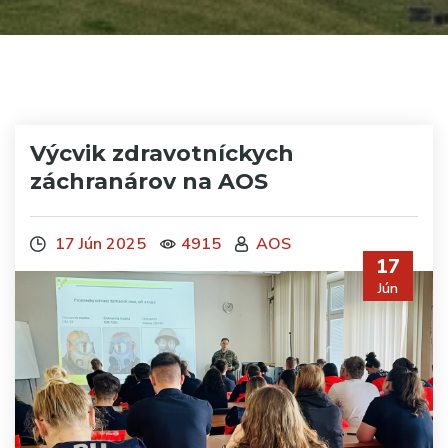
Výcvik zdravotníckych
záchranárov na AOS
17 Jún 2025
4915
AOS
17
Jún