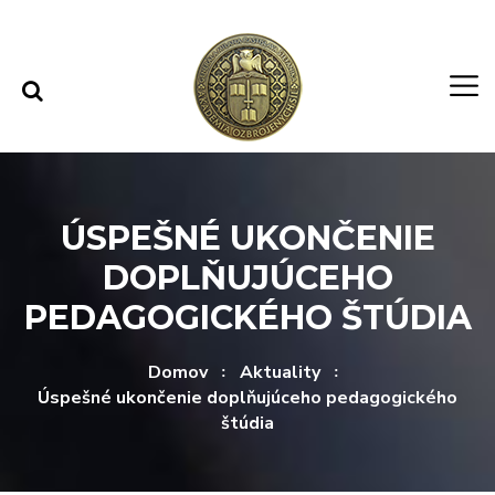
Rovno na obsah
Rovno na menu
ÚSPEŠNÉ UKONČENIE
DOPLŇUJÚCEHO
PEDAGOGICKÉHO ŠTÚDIA
Domov
Aktuality
Úspešné ukončenie doplňujúceho pedagogického
štúdia