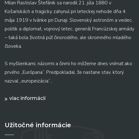
Milan Rastislav Štefánik sa narodil 21. júla 1880 v
Košariskách a tragicky zahynul pri leteckej nehode dňa 4.
mája 1919 v Ivánke pri Dunaji. Slovenský astronóm a vedec,
politik a diplomat, vojnový letec, generál Francúzskej armády
– taká bola životná púť činorodého, ale skromného mladého
človeka.
S myšlienkami, názormi a činmi ho môžeme dnes vnímať ako
prvého „Európana“. Predpokladal, že nastane stav, ktorý
nazval „europeizácia“...
viac informácií
Užitočné informácie