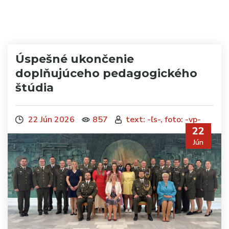
Úspešné ukončenie
doplňujúceho pedagogického
štúdia
22 Jún 2026
857
text: -ľs-, foto: -vp-
22
Jún