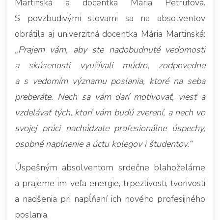
Martinská a docentka Mária Petrufová.
S povzbudivými slovami sa na absolventov
obrátila aj univerzitná docentka Mária Martinská:
„Prajem vám, aby ste nadobudnuté vedomosti
a skúsenosti využívali múdro, zodpovedne
a s vedomím významu poslania, ktoré na seba
preberáte. Nech sa vám darí motivovať, viesť a
vzdelávať tých, ktorí vám budú zverení, a nech vo
svojej práci nachádzate profesionálne úspechy,
osobné naplnenie a úctu kolegov i študentov.“
Úspešným absolventom srdečne blahoželáme
a prajeme im veľa energie, trpezlivosti, tvorivosti
a nadšenia pri napĺňaní ich nového profesijného
poslania.