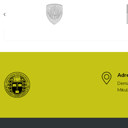
Adr
Demä
Mikul