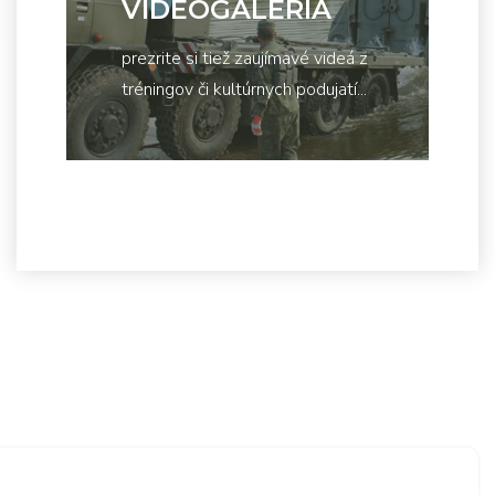
VIDEOGALÉRIA
prezrite si tiež zaujímavé videá z
tréningov či kultúrnych podujatí...