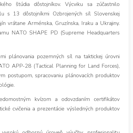
kého štúdia dôstojníkov. Výcviku sa zúčastnilo
lu s 13 dôstojníkmi Ozbrojených síl Slovenskej
jín vrátane Arménska, Gruzínska, Iraku a Ukrajiny.
gramu NATO SHAPE PD (Supreme Headquarters
mi plánovania pozemných síl na taktickej úrovni
TO APP-28 (Tactical Planning for Land Forces),
ym postupom, spracovaniu plánovacích produktov
ológie.
domostným kvízom a odovzdaním certifikátov
tické cvičenia a prezentácie výsledných produktov
vysokú odbornú úroveň výučby, profesionalitu