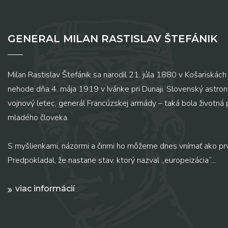
GENERAL MILAN RASTISLAV ŠTEFÁNIK
Milan Rastislav Štefánik sa narodil 21. júla 1880 v Košariskách 
nehode dňa 4. mája 1919 v Ivánke pri Dunaji. Slovenský astronó
vojnový letec, generál Francúzskej armády – taká bola životná
mladého človeka.
S myšlienkami, názormi a činmi ho môžeme dnes vnímať ako pr
Predpokladal, že nastane stav, ktorý nazval „europeizácia“...
viac informácií