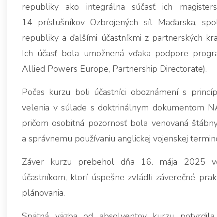
republiky ako integrálna súčasť ich magisters
14 príslušníkov Ozbrojených síl Maďarska, spo
republiky a ďalšími účastníkmi z partnerských kra
Ich účasť bola umožnená vďaka podpore pro
Allied Powers Europe, Partnership Directorate).
Počas kurzu boli účastníci oboznámení s princíp
velenia v súlade s doktrinálnym dokumentom NA
pričom osobitná pozornosť bola venovaná štábn
a správnemu používaniu anglickej vojenskej termin
Záver kurzu prebehol dňa 16. mája 2025 ve
účastníkom, ktorí úspešne zvládli záverečné prak
plánovania.
Spätná väzba od absolventov kurzu potvrdila 