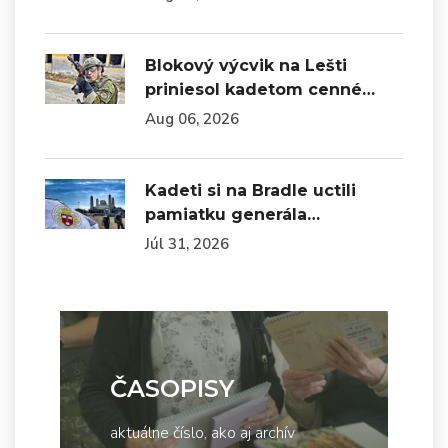
Blokový výcvik na Lešti
priniesol kadetom cenné…
Aug 06, 2026
Kadeti si na Bradle uctili
pamiatku generála…
Júl 31, 2026
ČASOPISY
aktuálne číslo, ako aj archív