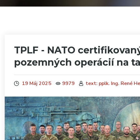
TPLF - NATO certifikovan
pozemných operácií na ta
19 Máj 2025
9979
text: pplk. Ing. René H