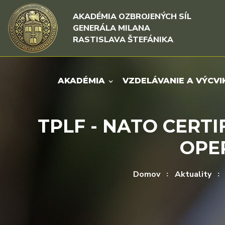
Rovno na obsah
Rovno na menu
AKADÉMIA OZBROJENÝCH SÍL
GENERÁLA MILANA
RASTISLAVA ŠTEFÁNIKA
AKADÉMIA
VZDELÁVANIE A VÝCVI
TPLF - NATO CER
OPER
Domov
Aktuality