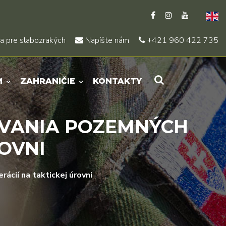
a pre slabozrakých
Napíšte nám
+421 960 422 735
M
ZAHRANIČIE
KONTAKTY
OVANIA POZEMNÝCH
ROVNI
ácií na taktickej úrovni