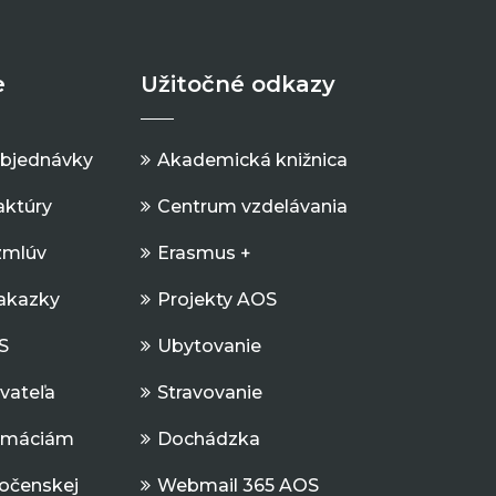
e
Užitočné odkazy
objednávky
Akademická knižnica
aktúry
Centrum vzdelávania
zmlúv
Erasmus +
Zakazky
Projekty AOS
S
Ubytovanie
ávateľa
Stravovanie
ormáciám
Dochádzka
očenskej
Webmail 365 AOS