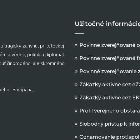
Užitočné informáci
Povinne zverejňované 
a tragicky zahynul pri leteckej
m a vedec, politik a diplomat,
Povinne zverejňované f
 púť činorodého, ale skromného
Povinné zverejňovanie 
Zákazky aktívne cez e
vého „Európana“.
Zákazky aktívne cez EK
Profil verejného obstar
Slobodný prístup k inf
Oznamovanie protispol