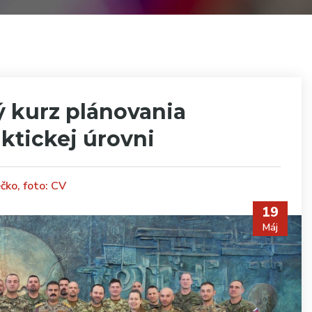
ý kurz plánovania
ktickej úrovni
ečko, foto: CV
19
Máj