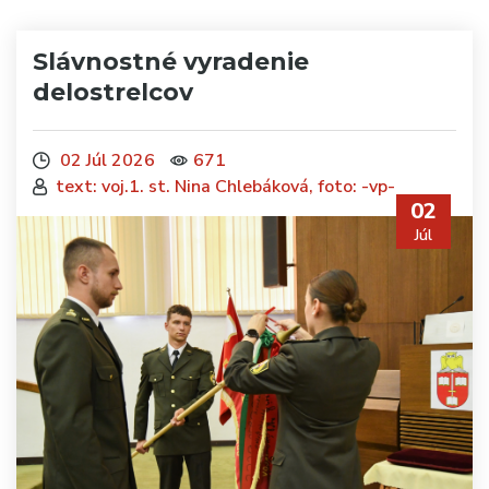
Slávnostné vyradenie
delostrelcov
02 Júl 2026
671
text: voj.1. st. Nina Chlebáková, foto: -vp-
02
Júl