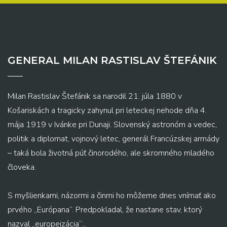
GENERAL MILAN RASTISLAV ŠTEFÁNIK
Milan Rastislav Štefánik sa narodil 21. júla 1880 v
Košariskách a tragicky zahynul pri leteckej nehode dňa 4.
mája 1919 v Ivánke pri Dunaji. Slovenský astronóm a vedec,
politik a diplomat, vojnový letec, generál Francúzskej armády
– taká bola životná púť činorodého, ale skromného mladého
človeka.
S myšlienkami, názormi a činmi ho môžeme dnes vnímať ako
prvého „Európana“. Predpokladal, že nastane stav, ktorý
nazval „europeizácia“...