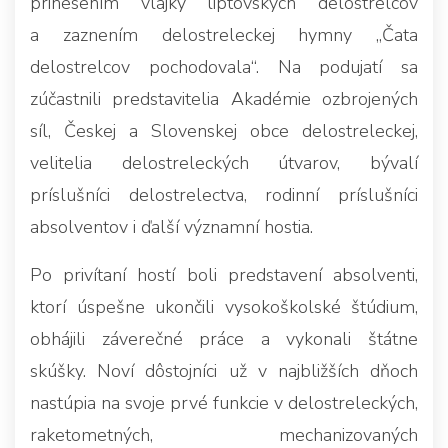
prinesením vlajky liptovských delostrelcov
a zaznením delostreleckej hymny „Čata
delostrelcov pochodovala“. Na podujatí sa
zúčastnili predstavitelia Akadémie ozbrojených
síl, Českej a Slovenskej obce delostreleckej,
velitelia delostreleckých útvarov, bývalí
príslušníci delostrelectva, rodinní príslušníci
absolventov i ďalší významní hostia.
Po privítaní hostí boli predstavení absolventi,
ktorí úspešne ukončili vysokoškolské štúdium,
obhájili záverečné práce a vykonali štátne
skúšky. Noví dôstojníci už v najbližších dňoch
nastúpia na svoje prvé funkcie v delostreleckých,
raketometných, mechanizovaných