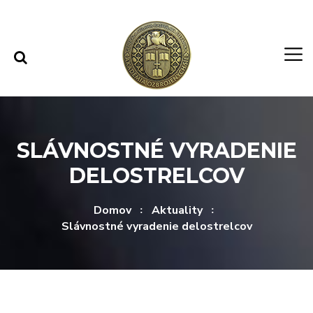
Rovno na obsah
Rovno na menu
SLÁVNOSTNÉ VYRADENIE
DELOSTRELCOV
Domov
Aktuality
Slávnostné vyradenie delostrelcov