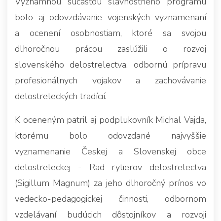
Významnou súčasťou slávnostného programu
bolo aj odovzdávanie vojenských vyznamenaní
a ocenení osobnostiam, ktoré sa svojou
dlhoročnou prácou zaslúžili o rozvoj
slovenského delostrelectva, odbornú prípravu
profesionálnych vojakov a zachovávanie
delostreleckých tradícií.
K oceneným patril aj podplukovník Michal Vajda,
ktorému bolo odovzdané najvyššie
vyznamenanie Českej a Slovenskej obce
delostreleckej - Rad rytierov delostrelectva
(Sigillum Magnum) za jeho dlhoročný prínos vo
vedecko-pedagogickej činnosti, odbornom
vzdelávaní budúcich dôstojníkov a rozvoji