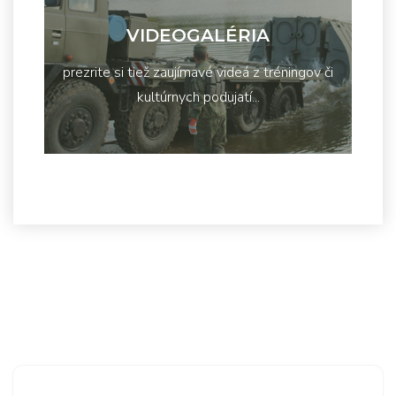
VIDEOGALÉRIA
prezrite si tiež zaujímavé videá z tréningov či
kultúrnych podujatí...