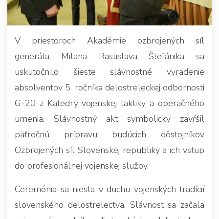
V priestoroch Akadémie ozbrojených síl
generála Milana Rastislava Štefánika sa
uskutočnilo šieste slávnostné vyradenie
absolventov 5. ročníka delostreleckej odbornosti
G-20 z Katedry vojenskej taktiky a operačného
umenia. Slávnostný akt symbolicky zavŕšil
päťročnú prípravu budúcich dôstojníkov
Ozbrojených síl Slovenskej republiky a ich vstup
do profesionálnej vojenskej služby.
Ceremónia sa niesla v duchu vojenských tradícií
slovenského delostrelectva. Slávnosť sa začala