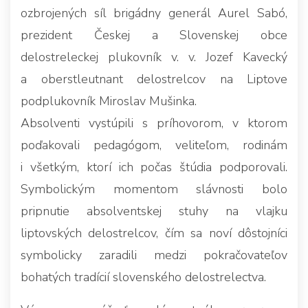
ozbrojených síl brigádny generál Aurel Sabó,
prezident Českej a Slovenskej obce
delostreleckej plukovník v. v. Jozef Kavecký
a oberstleutnant delostrelcov na Liptove
podplukovník Miroslav Mušinka.
Absolventi vystúpili s príhovorom, v ktorom
poďakovali pedagógom, veliteľom, rodinám
i všetkým, ktorí ich počas štúdia podporovali.
Symbolickým momentom slávnosti bolo
pripnutie absolventskej stuhy na vlajku
liptovských delostrelcov, čím sa noví dôstojníci
symbolicky zaradili medzi pokračovateľov
bohatých tradícií slovenského delostrelectva.