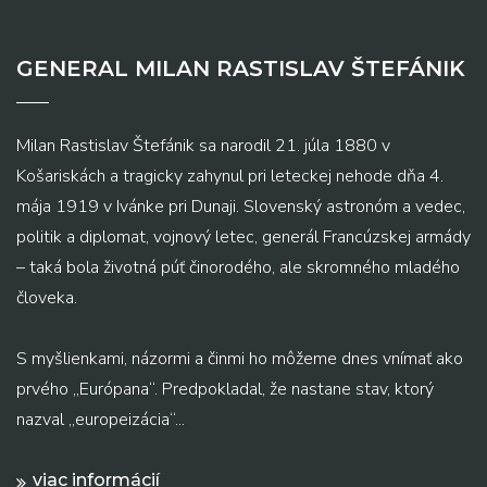
GENERAL MILAN RASTISLAV ŠTEFÁNIK
Milan Rastislav Štefánik sa narodil 21. júla 1880 v
Košariskách a tragicky zahynul pri leteckej nehode dňa 4.
mája 1919 v Ivánke pri Dunaji. Slovenský astronóm a vedec,
politik a diplomat, vojnový letec, generál Francúzskej armády
– taká bola životná púť činorodého, ale skromného mladého
človeka.
S myšlienkami, názormi a činmi ho môžeme dnes vnímať ako
prvého „Európana“. Predpokladal, že nastane stav, ktorý
nazval „europeizácia“...
viac informácií