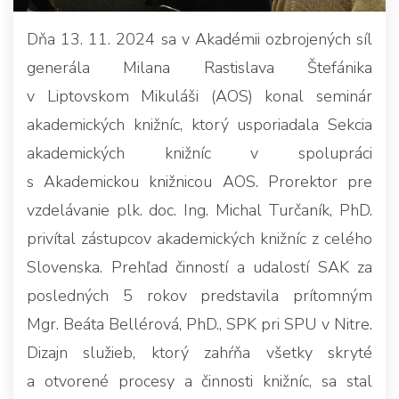
Dňa 13. 11. 2024 sa v Akadémii ozbrojených síl
generála Milana Rastislava Štefánika
v Liptovskom Mikuláši (AOS) konal seminár
akademických knižníc, ktorý usporiadala Sekcia
akademických knižníc v spolupráci
s Akademickou knižnicou AOS. Prorektor pre
vzdelávanie plk. doc. Ing. Michal Turčaník, PhD.
privítal zástupcov akademických knižníc z celého
Slovenska. Prehľad činností a udalostí SAK za
posledných 5 rokov predstavila prítomným
Mgr. Beáta Bellérová, PhD., SPK pri SPU v Nitre.
Dizajn služieb, ktorý zahŕňa všetky skryté
a otvorené procesy a činnosti knižníc, sa stal