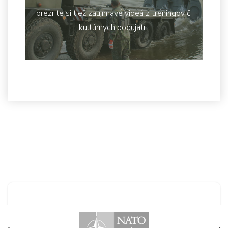
prezrite si tiež zaujímavé videá z tréningov či
kultúrnych podujatí...