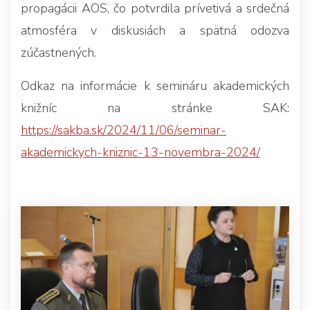
propagácii AOS, čo potvrdila prívetivá a srdečná
atmosféra v diskusiách a spätná odozva
zúčastnených.
Odkaz na informácie k semináru akademických
knižníc na stránke SAK:
https://sakba.sk/2024/11/06/seminar-
akademickych-kniznic-13-novembra-2024/