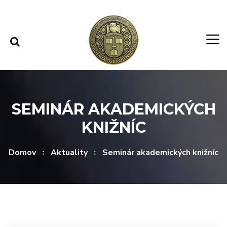
Rovno na obsah
Rovno na menu
SEMINÁR AKADEMICKÝCH
KNIŽNÍC
Domov
Aktuality
Seminár akademických knižníc