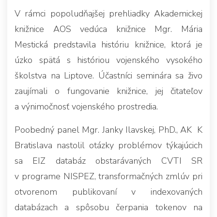
V rámci popoludňajšej prehliadky Akademickej
knižnice AOS vedúca knižnice Mgr. Mária
Mestická predstavila históriu knižnice, ktorá je
úzko spätá s históriou vojenského vysokého
školstva na Liptove. Účastníci seminára sa živo
zaujímali o fungovanie knižnice, jej čitateľov
a výnimočnosť vojenského prostredia.
Poobedný panel Mgr. Janky Ilavskej, PhD., AK K
Bratislava nastolil otázky problémov týkajúcich
sa EIZ databáz obstarávaných CVTI SR
v programe NISPEZ, transformačných zmlúv pri
otvorenom publikovaní v indexovaných
databázach a spôsobu čerpania tokenov na