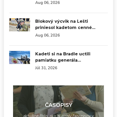
Aug 06, 2026
Blokový výcvik na Lešti
priniesol kadetom cenné…
Aug 06, 2026
Kadeti si na Bradle uctili
pamiatku generála…
Júl 31, 2026
ČASOPISY
aktuálne číslo, ako aj archív časopisov v