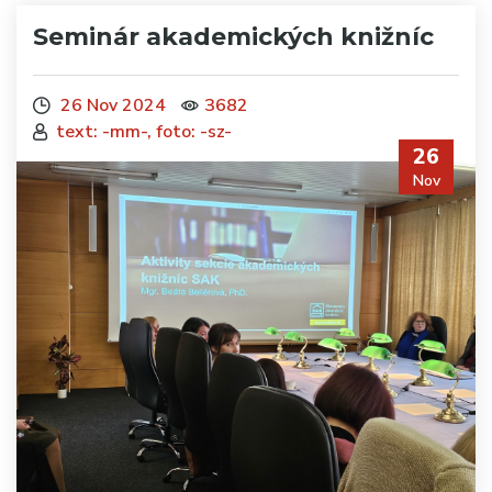
Seminár akademických knižníc
26 Nov 2024
3682
text: -mm-, foto: -sz-
26
Nov