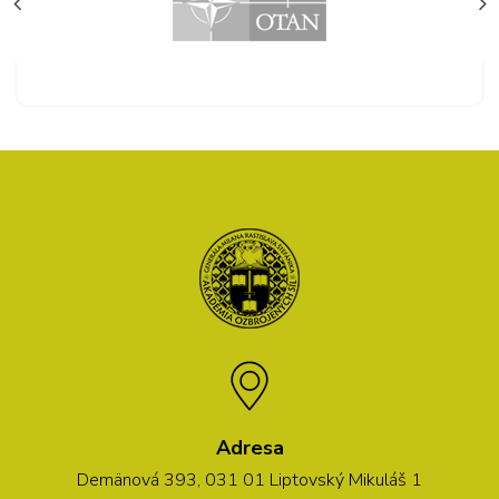
Adresa
Demänová 393, 031 01 Liptovský Mikuláš 1