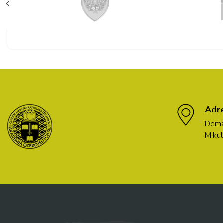
Adr
Demä
Mikul