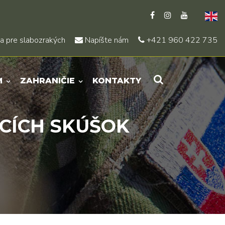
a pre slabozrakých
Napíšte nám
+421 960 422 735
M
ZAHRANIČIE
KONTAKTY
CÍCH SKÚŠOK