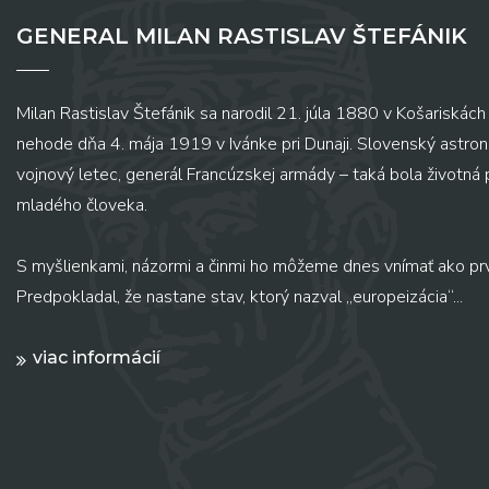
GENERAL MILAN RASTISLAV ŠTEFÁNIK
Milan Rastislav Štefánik sa narodil 21. júla 1880 v Košariskách 
nehode dňa 4. mája 1919 v Ivánke pri Dunaji. Slovenský astronó
vojnový letec, generál Francúzskej armády – taká bola životná
mladého človeka.
S myšlienkami, názormi a činmi ho môžeme dnes vnímať ako pr
Predpokladal, že nastane stav, ktorý nazval „europeizácia“...
viac informácií