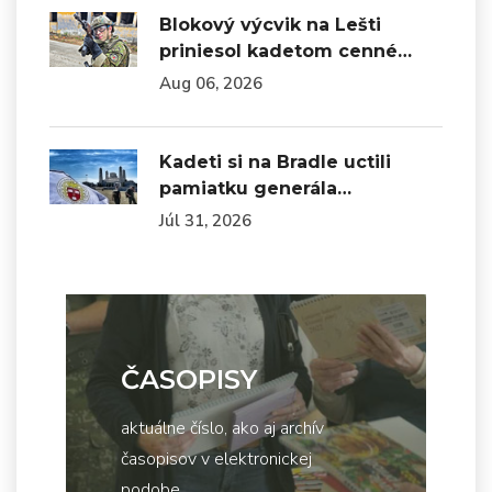
Blokový výcvik na Lešti
priniesol kadetom cenné…
Aug 06, 2026
Kadeti si na Bradle uctili
pamiatku generála…
Júl 31, 2026
ČASOPISY
aktuálne číslo, ako aj archív
časopisov v elektronickej
podobe...