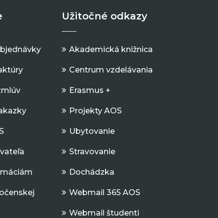
e
Užitočné odkazy
objednávky
Akademická knižnica
aktúry
Centrum vzdelávania
zmlúv
Erasmus +
Zakazky
Projekty AOS
S
Ubytovanie
ávateľa
Stravovanie
ormáciám
Dochádzka
očenskej
Webmail 365 AOS
Webmail študenti