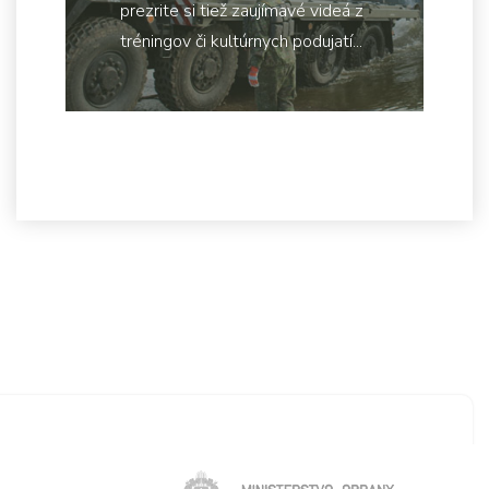
prezrite si tiež zaujímavé videá z
tréningov či kultúrnych podujatí...