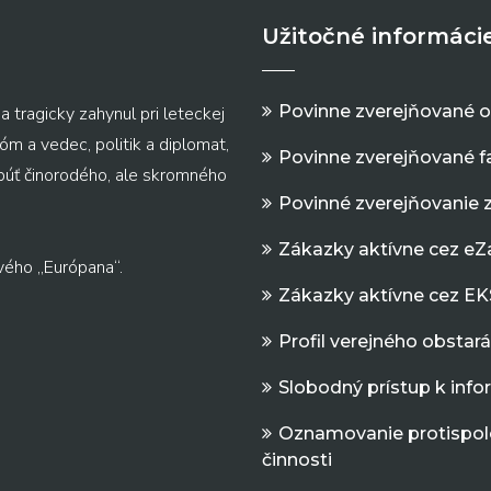
Užitočné informáci
Povinne zverejňované 
a tragicky zahynul pri leteckej
m a vedec, politik a diplomat,
Povinne zverejňované f
 púť činorodého, ale skromného
Povinné zverejňovanie 
Zákazky aktívne cez e
vého „Európana“.
Zákazky aktívne cez EK
Profil verejného obstar
Slobodný prístup k inf
Oznamovanie protispol
činnosti