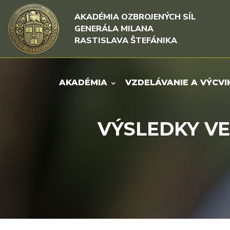
Rovno na obsah
Rovno na menu
AKADÉMIA OZBROJENÝCH SÍL
GENERÁLA MILANA
RASTISLAVA ŠTEFÁNIKA
AKADÉMIA
VZDELÁVANIE A VÝCVI
VÝSLEDKY V