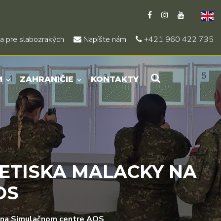
a pre slabozrakých
Napíšte nám
+421 960 422 735
M
ZAHRANIČIE
KONTAKTY
LETISKA MALACKY NA
OS
ky na Simulačnom centre AOS