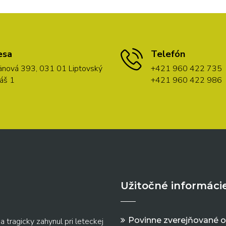
esa
Telefón
nová 393, 031 01 Liptovský
+421 960 422 735
áš 1
+421 960 422 986
Užitočné informáci
Povinne zverejňované 
a tragicky zahynul pri leteckej