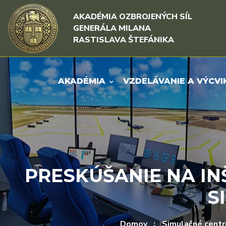
Rovno na obsah
Rovno na menu
AKADÉMIA OZBROJENÝCH SÍL
GENERÁLA MILANA
RASTISLAVA ŠTEFÁNIKA
AKADÉMIA
VZDELÁVANIE A VÝCVI
PRESKÚŠANIE NA IN
S
Domov
Simulačné cent