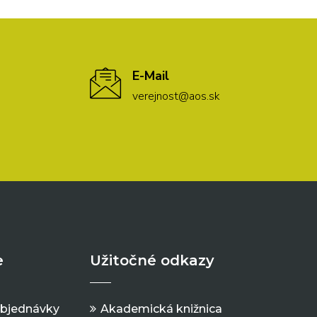
E-Mail
verejnost@aos.sk
e
Užitočné odkazy
objednávky
Akademická knižnica