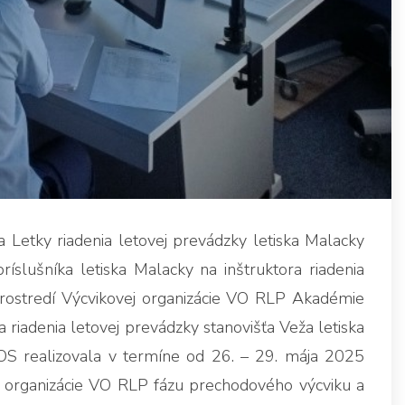
etky riadenia letovej prevádzky letiska Malacky
slušníka letiska Malacky na inštruktora riadenia
prostredí Výcvikovej organizácie VO RLP Akadémie
a riadenia letovej prevádzky stanovišťa Veža letiska
S realizovala v termíne od 26. – 29. mája 2025
j organizácie VO RLP fázu prechodového výcviku a