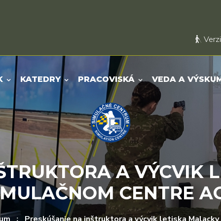
Verzi
K
KATEDRY
PRACOVISKÁ
VEDA A VÝSKU
ŠTRUKTORA A VÝCVIK 
IMULAČNOM CENTRE A
rum
Preskúšanie na inštruktora a výcvik letiska Malac