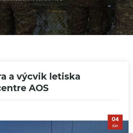
a a výcvik letiska
centre AOS
04
Jún