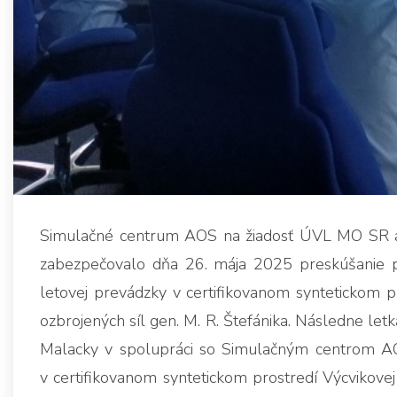
Simulačné centrum AOS na žiadosť ÚVL MO SR a L
zabezpečovalo dňa 26. mája 2025 preskúšanie prí
letovej prevádzky v certifikovanom syntetickom 
ozbrojených síl gen. M. R. Štefánika. Následne letk
Malacky v spolupráci so Simulačným centrom AO
v certifikovanom syntetickom prostredí Výcvikove