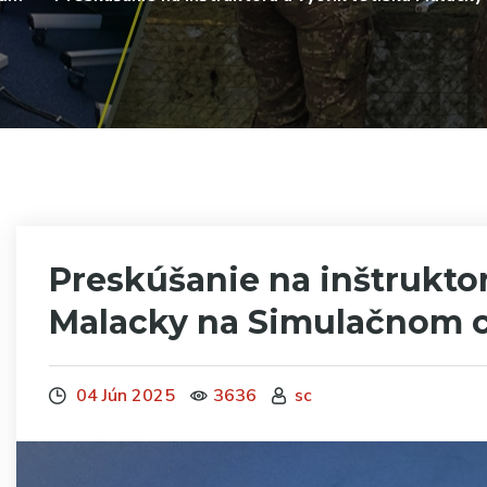
Preskúšanie na inštruktor
Malacky na Simulačnom 
04 Jún 2025
3636
sc