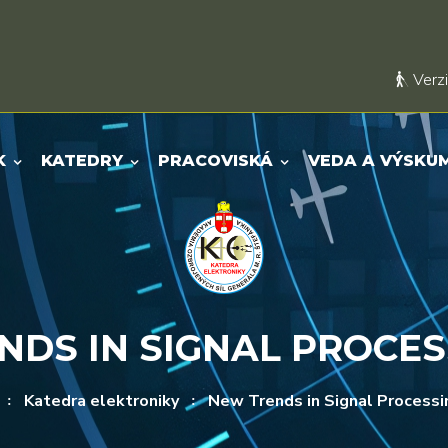
Verzi
K
KATEDRY
PRACOVISKÁ
VEDA A VÝSKU
DS IN SIGNAL PROCES
Katedra elektroniky
New Trends in Signal Process