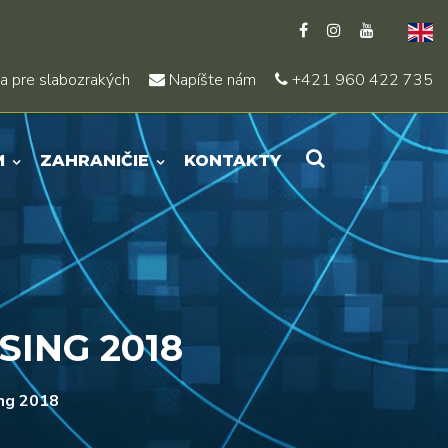
a pre slabozrakých
Napíšte nám
+421 960 422 735
M
ZAHRANIČIE
KONTAKTY
SING 2018
ing 2018