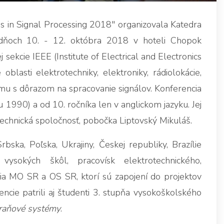
 in Signal Processing 2018" organizovala Katedra
 dňoch 10. - 12. októbra 2018 v hoteli Chopok
kcie IEEE (Institute of Electrical and Electronics
blasti elektrotechniky, elektroniky, rádiolokácie,
umu s dôrazom na spracovanie signálov. Konferencia
u 1990) a od 10. ročníka len v anglickom jazyku. Jej
echnická spoločnosť, pobočka Liptovský Mikuláš.
bska, Poľska, Ukrajiny, Českej republiky, Brazílie
ysokých škôl, pracovísk elektrotechnického,
ia MO SR a OS SR, ktorí sú zapojení do projektov
cie patrili aj študenti 3. stupňa vysokoškolského
braňové systémy
.