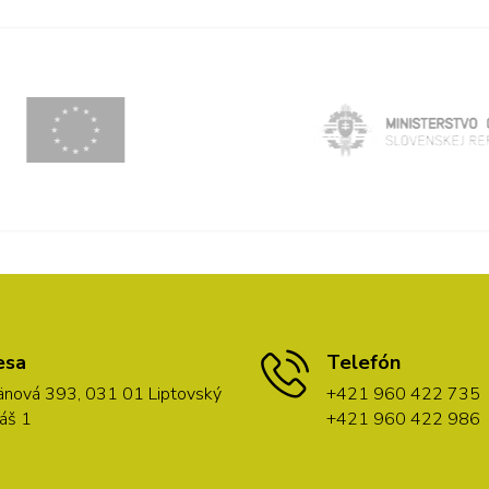
esa
Telefón
nová 393, 031 01 Liptovský
+421 960 422 735
áš 1
+421 960 422 986