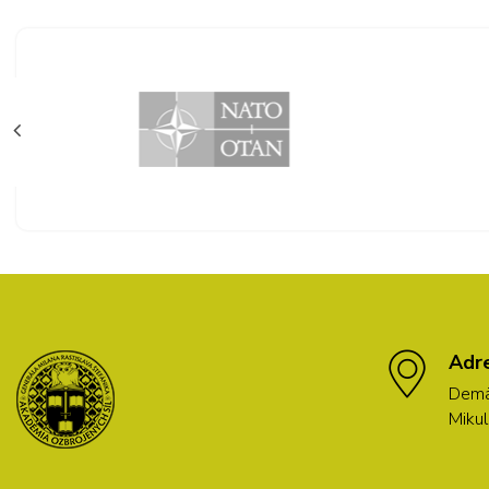
Adr
Demä
Mikul