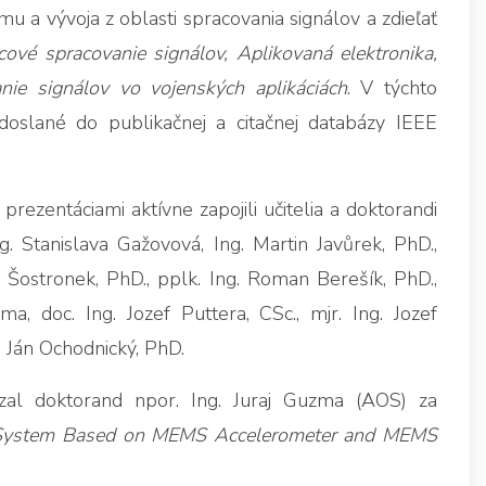
 a vývoja z oblasti spracovania signálov a zdieľať
cové spracovanie signálov, Aplikovaná elektronika,
nie signálov vo vojenských aplikáciách
. V týchto
oslané do publikačnej a citačnej databázy IEEE
rezentáciami aktívne zapojili učitelia a doktorandi
. Stanislava Gažovová, Ing. Martin Javůrek, PhD.,
š Šostronek, PhD., pplk. Ing. Roman Berešík, PhD.,
ma, doc. Ing. Jozef Puttera, CSc., mjr. Ing. Jozef
. Ján Ochodnický, PhD.
al doktorand npor. Ing. Juraj Guzma (AOS) za
 System Based on MEMS Accelerometer and MEMS