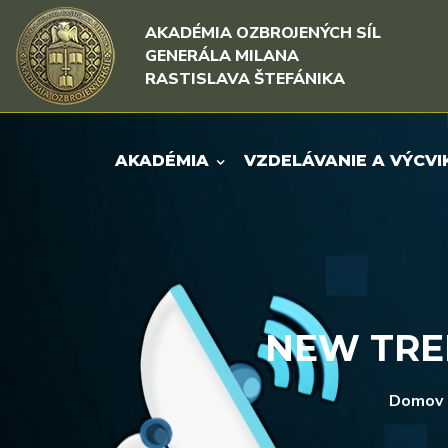
Rovno na obsah
Rovno na menu
AKADÉMIA OZBROJENÝCH SÍL
GENERÁLA MILANA
RASTISLAVA ŠTEFÁNIKA
AKADÉMIA
VZDELÁVANIE A VÝCVI
NEW TREN
Domov