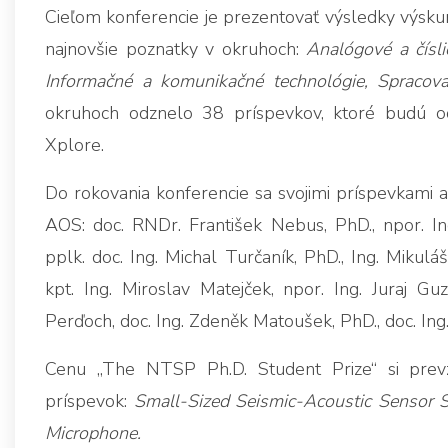
Cieľom konferencie je prezentovať výsledky výskumu
najnovšie poznatky v okruhoch:
Analógové a čísli
Informačné a komunikačné technológie, Spracova
okruhoch odznelo 38 príspevkov, ktoré budú od
Xplore.
Do rokovania konferencie sa svojimi príspevkami a p
AOS: doc. RNDr. František Nebus, PhD., npor. Ing
pplk. doc. Ing. Michal Turčaník, PhD., Ing. Mikulá
kpt. Ing. Miroslav Matejček, npor. Ing. Juraj Guz
Perďoch, doc. Ing. Zdeněk Matoušek, PhD., doc. Ing
Cenu „The NTSP Ph.D. Student Prize“ si prevz
príspevok:
Small-Sized Seismic-Acoustic Sensor
Microphone.