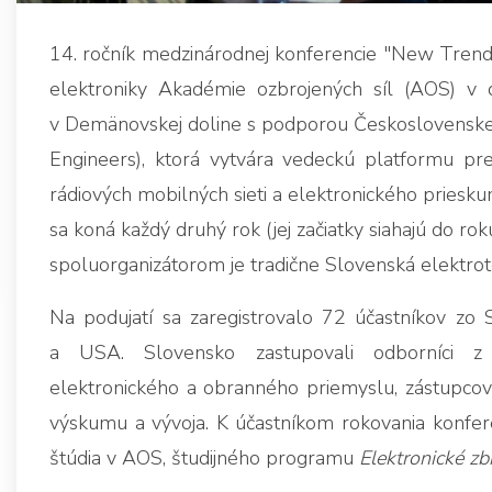
14. ročník medzinárodnej konferencie "New Trends
elektroniky Akadémie ozbrojených síl (AOS) v
v Demänovskej doline s podporou Československej se
Engineers), ktorá vytvára vedeckú platformu pre o
rádiových mobilných sieti a elektronického priesk
sa koná každý druhý rok (jej začiatky siahajú do rok
spoluorganizátorom je tradične Slovenská elektrot
Na podujatí sa zaregistrovalo 72 účastníkov zo Sr
a USA. Slovensko zastupovali odborníci z v
elektronického a obranného priemyslu, zástupcov
výskumu a vývoja. K účastníkom rokovania konferen
štúdia v AOS, študijného programu
Elektronické z