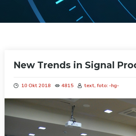
New Trends in Signal Pro
10 Okt 2018
4815
text, foto: -hg-