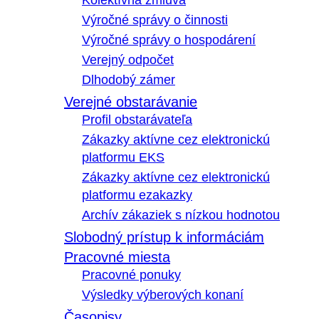
Kolektívna zmluva
Výročné správy o činnosti
Výročné správy o hospodárení
Verejný odpočet
Dlhodobý zámer
Verejné obstarávanie
Profil obstarávateľa
Zákazky aktívne cez elektronickú
platformu EKS
Zákazky aktívne cez elektronickú
platformu ezakazky
Archív zákaziek s nízkou hodnotou
Slobodný prístup k informáciám
Pracovné miesta
Pracovné ponuky
Výsledky výberových konaní
Časopisy