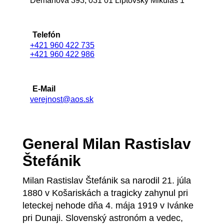
Demänová 393, 031 01 Liptovský Mikuláš 1
Telefón
+421 960 422 735
+421 960 422 986
E-Mail
verejnost@aos.sk
General Milan Rastislav
Štefánik
Milan Rastislav Štefánik sa narodil 21. júla
1880 v Košariskách a tragicky zahynul pri
leteckej nehode dňa 4. mája 1919 v Ivánke
pri Dunaji. Slovenský astronóm a vedec,