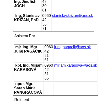
Ing. Jindřich
42
JOCH
30
81
Ing. Stanislav
0960
stanislav.krizan@aos.sk
KRIŽAN, PhD.
42
36
71
Asistent PrV
mjr. Ing. Mgr.
0960
juraj.pagacik@aos.sk
Juraj PAGÁČIK
42
31
61
kpt. Ing. Miriam
0960
miriam.karasova@aos.sk
KARASOVÁ
42
31
65
npor. Mgr.
Sarah Mária
PANGRÁCOVÁ
Referent