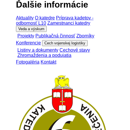
Ďalšie informácie
Aktuality
O katedre
Príprava kadetov -
odbornosť L10
Zamestnanci katedry
Veda a výskum
Projekty
Publikačná činnosť
Zborníky
Konferencie
Cech vojenskej logistiky
Listiny a dokumenty
Cechové stavy
Zhromaždenia a podujatia
Fotogaléria
Kontakt