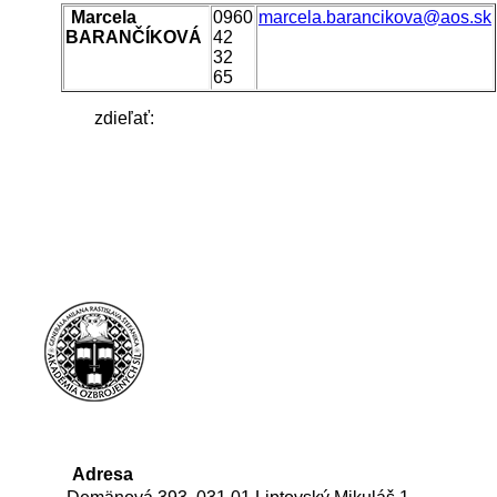
Marcela
0960
marcela.barancikova@aos.sk
BARANČÍKOVÁ
42
32
65
zdieľať:
Adresa