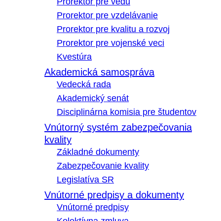
Prorektor pre vedu
Prorektor pre vzdelávanie
Prorektor pre kvalitu a rozvoj
Prorektor pre vojenské veci
Kvestúra
Akademická samospráva
Vedecká rada
Akademický senát
Disciplinárna komisia pre študentov
Vnútorný systém zabezpečovania
kvality
Základné dokumenty
Zabezpečovanie kvality
Legislatíva SR
Vnútorné predpisy a dokumenty
Vnútorné predpisy