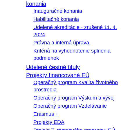
konania
Inauguračné konania
Habilitačné konania
Udelené akreditácie - zrušené 11. 4.
2024
Právna a interná úprava
Kritériá na vyhodnotenie splnenia
podmienok
Udelené čestné tituly
Projekty financované EÚ
Operačný program Kvalita životného
prostredia
Operačný program Výskum a vývoj
Operačný program Vzdelávanie
Erasmus +
Projekty EDA