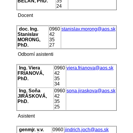
BELAN, PhD.
35
24
Docent
doc. Ing.
0960
stanislav.morong@aos.sk
Stanislav
42
MORONG,
35
PhD.
27
Odborní asistenti
Ing. Viera
0960
viera.frianova@aos.sk
FRIANOVÁ,
42
PhD.
35
34
Ing. Soňa
0960
sona.jiraskova@aos.sk
JIRÁSKOVÁ,
42
PhD.
35
25
Asistent
genmjr. v.v.
0960
jindrich.joch@aos.sk