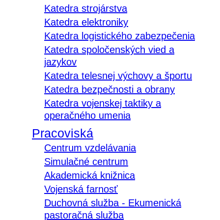
Katedra strojárstva
Katedra elektroniky
Katedra logistického zabezpečenia
Katedra spoločenských vied a
jazykov
Katedra telesnej výchovy a športu
Katedra bezpečnosti a obrany
Katedra vojenskej taktiky a
operačného umenia
Pracoviská
Centrum vzdelávania
Simulačné centrum
Akademická knižnica
Vojenská farnosť
Duchovná služba - Ekumenická
pastoračná služba