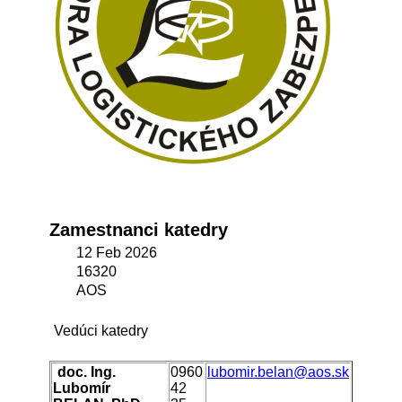
Zamestnanci katedry
12 Feb 2026
16320
AOS
Vedúci katedry
doc. Ing.
0960
lubomir.belan@aos.sk
Lubomír
42