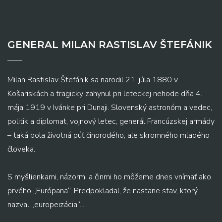
GENERAL MILAN RASTISLAV ŠTEFÁNIK
Milan Rastislav Štefánik sa narodil 21. júla 1880 v
Košariskách a tragicky zahynul pri leteckej nehode dňa 4.
mája 1919 v Ivánke pri Dunaji. Slovenský astronóm a vedec,
politik a diplomat, vojnový letec, generál Francúzskej armády
– taká bola životná púť činorodého, ale skromného mladého
človeka.
S myšlienkami, názormi a činmi ho môžeme dnes vnímať ako
prvého „Európana“. Predpokladal, že nastane stav, ktorý
nazval „europeizácia“...