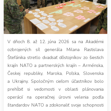
V dňoch 8. až 12. júna 2026 sa na Akadémii
ozbrojených síl generála Milana Rastislava
Štefánika stretlo dvadsať dôstojníkov zo šiestich
krajín NATO a partnerských krajín – Arménska,
Českej republiky, Maroka, Poľska, Slovenska
a Ukrajiny. Spoločným cieľom účastníkov bolo
prehĺbiť si vedomosti v oblasti plánovania
operácií na operačnej úrovni velenia podľa
štandardov NATO a zdokonaliť svoje schopnosti