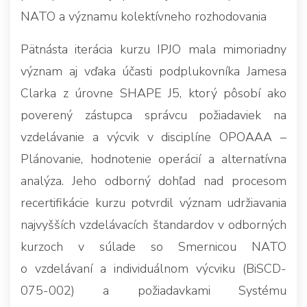
NATO a významu kolektívneho rozhodovania
Pätnásta iterácia kurzu IPJO mala mimoriadny
význam aj vďaka účasti podplukovníka Jamesa
Clarka z úrovne SHAPE J5, ktorý pôsobí ako
poverený zástupca správcu požiadaviek na
vzdelávanie a výcvik v disciplíne OPOAAA –
Plánovanie, hodnotenie operácií a alternatívna
analýza. Jeho odborný dohľad nad procesom
recertifikácie kurzu potvrdil význam udržiavania
najvyšších vzdelávacích štandardov v odborných
kurzoch v súlade so Smernicou NATO
o vzdelávaní a individuálnom výcviku (BiSCD-
075-002) a požiadavkami Systému