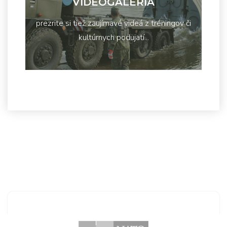
VIDEOGALÉRIA
prezrite si tiež zaujímavé videá z tréningov či
kultúrnych podujatí...