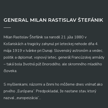
GENERAL MILAN RASTISLAV ŠTEFÁNIK
Milan Rastislav Štefánik sa narodil 21. júla 1880 v
Košariskách a tragicky zahynul pri leteckej nehode dňa 4.
mája 1919 v Ivánke pri Dunaji. Slovenský astronóm a vedec,
politik a diplomat, vojnový letec, generál Francúzskej armády
– taká bola životná púť činorodého, ale skromného mladého
človeka.
S myšlienkami, názormi a činmi ho môžeme dnes vnímať ako
prvého „Európana“. Predpokladal, že nastane stav, ktorý
nazval „europeizácia“...