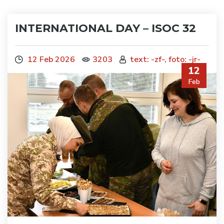
INTERNATIONAL DAY – ISOC 32
12 Feb 2026
3203
text: -zf-, foto: -jr-
12
Feb