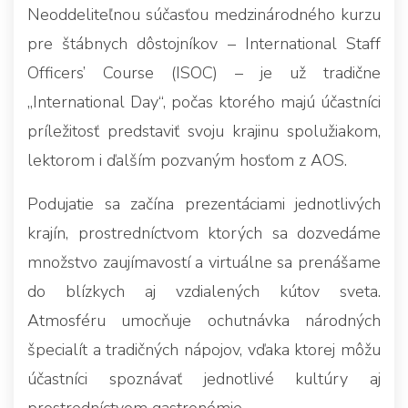
Neoddeliteľnou súčasťou medzinárodného kurzu
pre štábnych dôstojníkov – International Staff
Officers’ Course (ISOC) – je už tradične
„International Day“, počas ktorého majú účastníci
príležitosť predstaviť svoju krajinu spolužiakom,
lektorom i ďalším pozvaným hosťom z AOS.
Podujatie sa začína prezentáciami jednotlivých
krajín, prostredníctvom ktorých sa dozvedáme
množstvo zaujímavostí a virtuálne sa prenášame
do blízkych aj vzdialených kútov sveta.
Atmosféru umocňuje ochutnávka národných
špecialít a tradičných nápojov, vďaka ktorej môžu
účastníci spoznávať jednotlivé kultúry aj
prostredníctvom gastronómie.