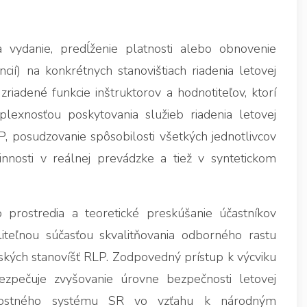
vydanie, predĺženie platnosti alebo obnovenie
encií) na konkrétnych stanovištiach riadenia letovej
riadené funkcie inštruktorov a hodnotiteľov, ktorí
exnosťou poskytovania služieb riadenia letovej
, posudzovanie spôsobilosti všetkých jednotlivcov
činnosti v reálnej prevádzke a tiež v syntetickom
o prostredia a teoretické preskúšanie účastníkov
iteľnou súčasťou skvalitňovania odborného rastu
ských stanovíšť RLP. Zodpovedný prístup k výcviku
zpečuje zvyšovanie úrovne bezpečnosti letovej
ovostného systému SR vo vzťahu k národným