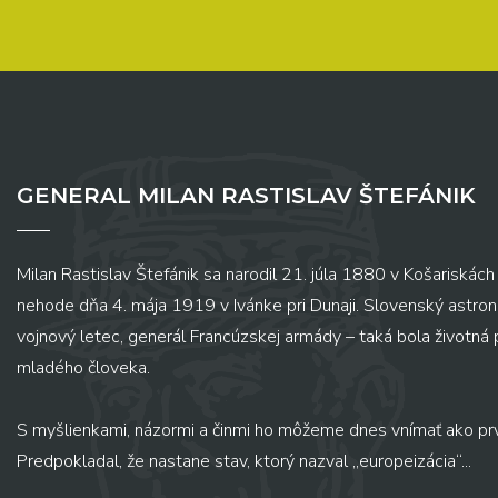
GENERAL MILAN RASTISLAV ŠTEFÁNIK
Milan Rastislav Štefánik sa narodil 21. júla 1880 v Košariskách 
nehode dňa 4. mája 1919 v Ivánke pri Dunaji. Slovenský astronó
vojnový letec, generál Francúzskej armády – taká bola životná
mladého človeka.
S myšlienkami, názormi a činmi ho môžeme dnes vnímať ako pr
Predpokladal, že nastane stav, ktorý nazval „europeizácia“...