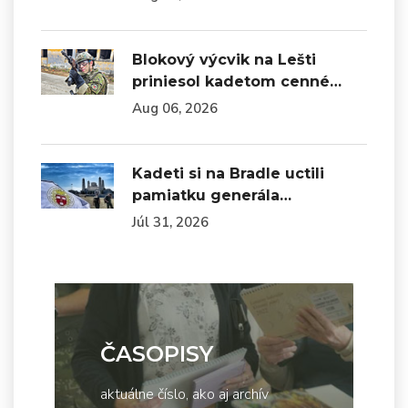
Blokový výcvik na Lešti
priniesol kadetom cenné…
Aug 06, 2026
Kadeti si na Bradle uctili
pamiatku generála…
Júl 31, 2026
ČASOPISY
aktuálne číslo, ako aj archív