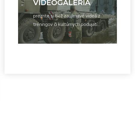
VIDEOGALÉRIA
prezrite si tiež zaujímavé videá z
tréningov či kultúrnych podujatí...