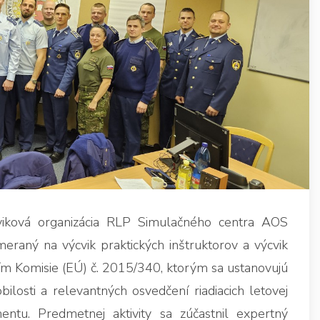
viková organizácia RLP Simulačného centra AOS
meraný na výcvik praktických inštruktorov a výcvik
ím Komisie (EÚ) č. 2015/340, ktorým sa ustanovujú
losti a relevantných osvedčení riadiacich letovej
ntu. Predmetnej aktivity sa zúčastnil expertný