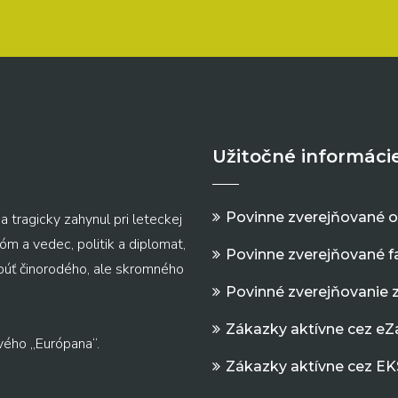
Užitočné informáci
Povinne zverejňované 
a tragicky zahynul pri leteckej
m a vedec, politik a diplomat,
Povinne zverejňované f
 púť činorodého, ale skromného
Povinné zverejňovanie 
Zákazky aktívne cez e
vého „Európana“.
Zákazky aktívne cez EK