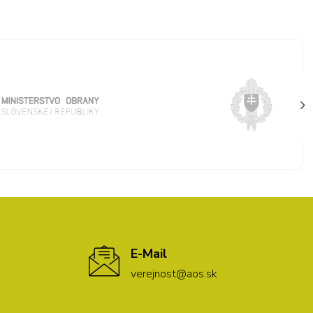
E-Mail
verejnost@aos.sk