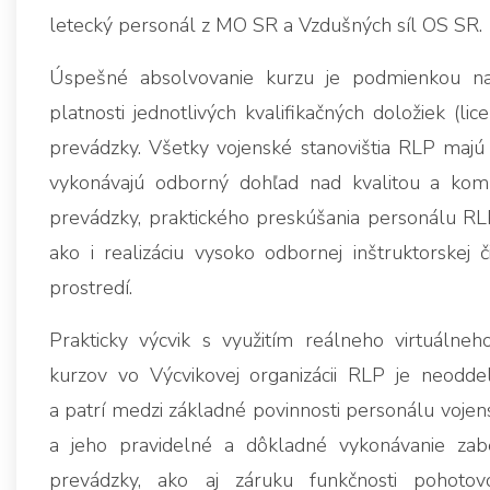
letecký personál z MO SR a Vzdušných síl OS SR.
Úspešné absolvovanie kurzu je podmienkou na 
platnosti jednotlivých kvalifikačných doložiek (lic
prevádzky. Všetky vojenské stanovištia RLP majú z
vykonávajú odborný dohľad nad kvalitou a kompl
prevádzky, praktického preskúšania personálu RLP
ako i realizáciu vysoko odbornej inštruktorskej 
prostredí.
Prakticky výcvik s využitím reálneho virtuálneh
kurzov vo Výcvikovej organizácii RLP je neoddel
a patrí medzi základné povinnosti personálu vojen
a jeho pravidelné a dôkladné vykonávanie zabe
prevádzky, ako aj záruku funkčnosti pohot