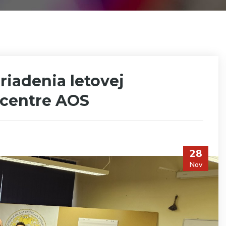
 riadenia letovej
 centre AOS
28
Nov