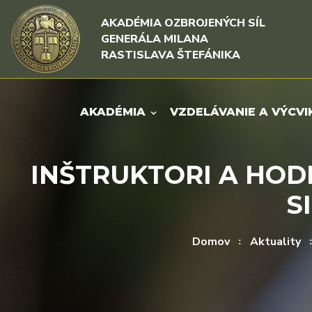
Rovno na obsah
Rovno na menu
AKADÉMIA OZBROJENÝCH SÍL
GENERÁLA MILANA
RASTISLAVA ŠTEFÁNIKA
AKADÉMIA
VZDELÁVANIE A VÝCVI
INŠTRUKTORI A HOD
S
Domov
Aktuality