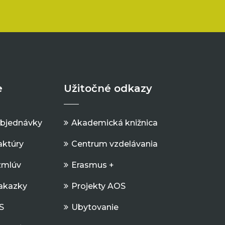
e
Užitočné odkazy
objednávky
Akademická knižnica
aktúry
Centrum vzdelávania
zmlúv
Erasmus +
Zakazky
Projekty AOS
S
Ubytovanie