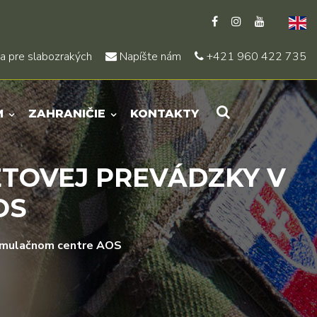
a pre slabozrakých
Napíšte nám
+421 960 422 735
M
ZAHRANIČIE
KONTAKTY
ETOVEJ PREVÁDZKY V
OS
 Simulačnom centre AOS