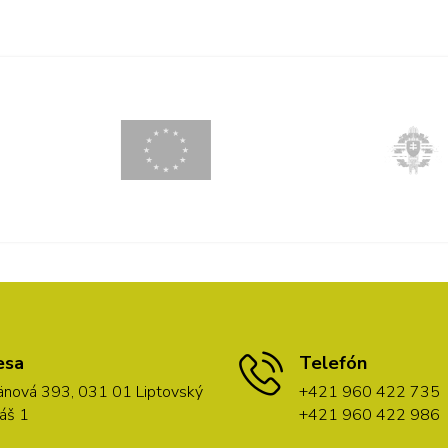
esa
Telefón
nová 393, 031 01 Liptovský
+421 960 422 735
áš 1
+421 960 422 986