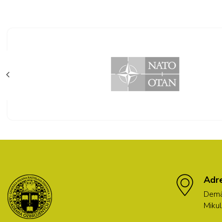
Adr
Demä
Mikul