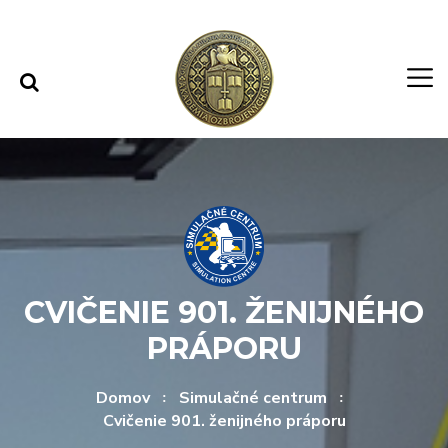
Rovno na obsah
Rovno na menu
CVIČENIE 901. ŽENIJNÉHO
PRÁPORU
Domov
Simulačné centrum
Cvičenie 901. ženijného práporu