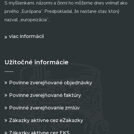
S myšlienkami, názormi a činmi ho môžeme dnes vnímať ako
prvého „Európana“. Predpokladal, že nastane stav, ktorý
nazval „europeizácia“...
viac informácií
Užitočné informácie
Povinne zverejňované objednávky
Povinne zverejňované faktúry
Povinné zverejňovanie zmlúv
Zákazky aktívne cez eZakazky
Zákazky aktívne cez EKS