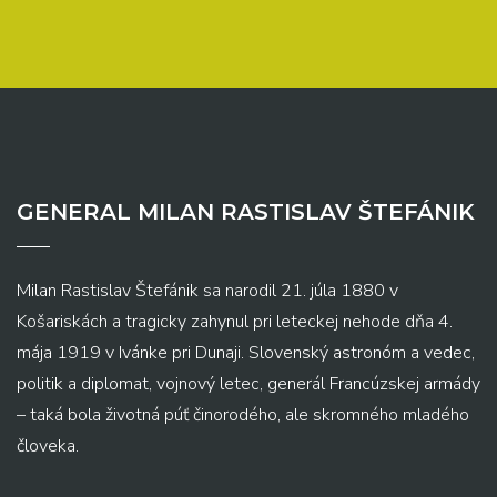
GENERAL MILAN RASTISLAV ŠTEFÁNIK
Milan Rastislav Štefánik sa narodil 21. júla 1880 v
Košariskách a tragicky zahynul pri leteckej nehode dňa 4.
mája 1919 v Ivánke pri Dunaji. Slovenský astronóm a vedec,
politik a diplomat, vojnový letec, generál Francúzskej armády
– taká bola životná púť činorodého, ale skromného mladého
človeka.