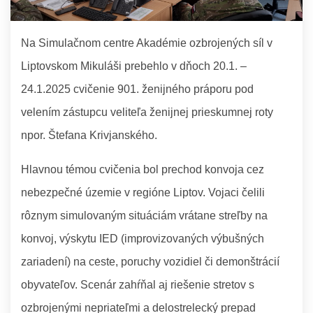
Na Simulačnom centre Akadémie ozbrojených síl v
Liptovskom Mikuláši prebehlo v dňoch 20.1. –
24.1.2025 cvičenie 901. ženijného práporu pod
velením zástupcu veliteľa ženijnej prieskumnej roty
npor. Štefana Krivjanského.
Hlavnou témou cvičenia bol prechod konvoja cez
nebezpečné územie v regióne Liptov. Vojaci čelili
rôznym simulovaným situáciám vrátane streľby na
konvoj, výskytu IED (improvizovaných výbušných
zariadení) na ceste, poruchy vozidiel či demonštrácií
obyvateľov. Scenár zahŕňal aj riešenie stretov s
ozbrojenými nepriateľmi a delostrelecký prepad