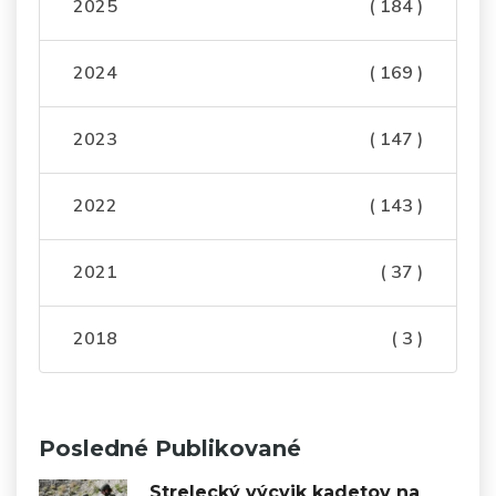
2025
( 184 )
2024
( 169 )
2023
( 147 )
2022
( 143 )
2021
( 37 )
2018
( 3 )
Posledné Publikované
Strelecký výcvik kadetov na