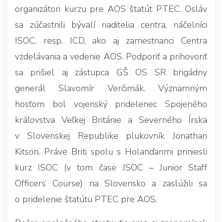
organizátori kurzu pre AOS štatút PTEC. Osláv
sa zúčastnili bývalí riaditelia centra, náčelníci
ISOC, resp. ICD, ako aj zamestnanci Centra
vzdelávania a vedenie AOS. Podporiť a prihovoriť
sa prišiel aj zástupca GŠ OS SR brigádny
generál Slavomír Verčimák. Významným
hosťom bol vojenský pridelenec Spojeného
kráľovstva Veľkej Británie a Severného Írska
v Slovenskej Republike plukovník Jonathan
Kitson. Práve Briti spolu s Holanďanmi priniesli
kurz ISOC (v tom čase JSOC – Junior Staff
Officers’ Course) na Slovensko a zaslúžili sa
o pridelenie štatútu PTEC pre AOS.