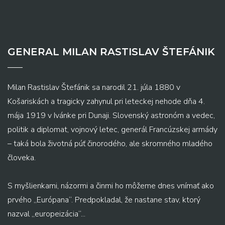
GENERAL MILAN RASTISLAV ŠTEFÁNIK
Milan Rastislav Štefánik sa narodil 21. júla 1880 v
Košariskách a tragicky zahynul pri leteckej nehode dňa 4.
mája 1919 v Ivánke pri Dunaji. Slovenský astronóm a vedec,
politik a diplomat, vojnový letec, generál Francúzskej armády
– taká bola životná púť činorodého, ale skromného mladého
človeka.
S myšlienkami, názormi a činmi ho môžeme dnes vnímať ako
prvého „Európana“. Predpokladal, že nastane stav, ktorý
nazval „europeizácia“...