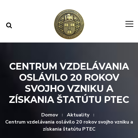
Rovno na obsah
Rovno na menu
CENTRUM VZDELÁVANIA
OSLÁVILO 20 ROKOV
SVOJHO VZNIKU A
ZÍSKANIA ŠTATÚTU PTEC
Domov
Aktuality
Centrum vzdelávania oslávilo 20 rokov svojho vzniku a
získania štatútu PTEC