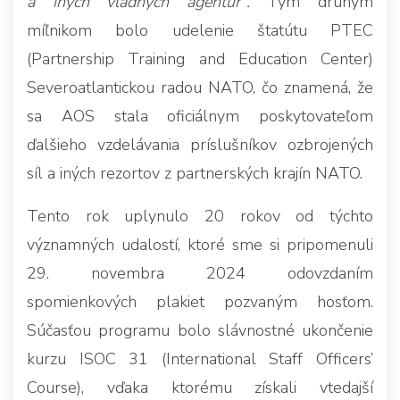
a iných vládnych agentúr“.
Tým druhým
míľnikom bolo udelenie štatútu PTEC
(Partnership Training and Education Center)
Severoatlantickou radou NATO, čo znamená, že
sa AOS stala oficiálnym poskytovateľom
ďalšieho vzdelávania príslušníkov ozbrojených
síl a iných rezortov z partnerských krajín NATO.
Tento rok uplynulo 20 rokov od týchto
významných udalostí, ktoré sme si pripomenuli
29. novembra 2024 odovzdaním
spomienkových plakiet pozvaným hosťom.
Súčasťou programu bolo slávnostné ukončenie
kurzu ISOC 31 (International Staff Officers’
Course), vďaka ktorému získali vtedajší