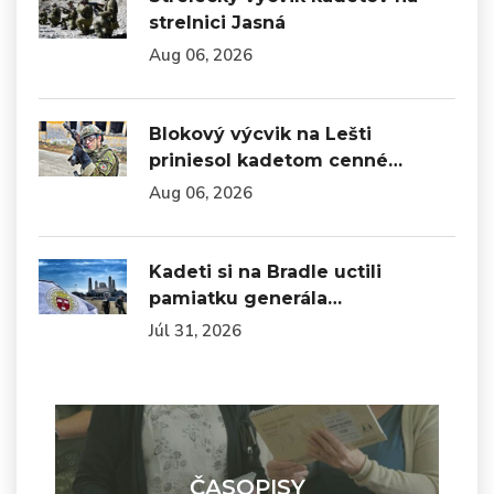
strelnici Jasná
Aug 06, 2026
Blokový výcvik na Lešti
priniesol kadetom cenné…
Aug 06, 2026
Kadeti si na Bradle uctili
pamiatku generála…
Júl 31, 2026
ČASOPISY