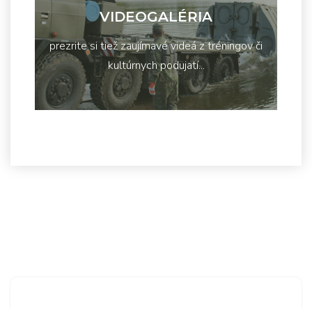
VIDEOGALÉRIA
prezrite si tiež zaujímavé videá z tréningov či
kultúrnych podujatí...