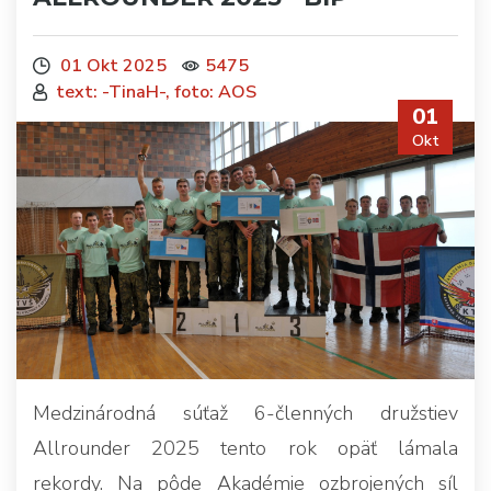
01 Okt 2025
5475
text: -TinaH-, foto: AOS
01
Okt
Medzinárodná súťaž 6-členných družstiev
Allrounder 2025 tento rok opäť lámala
rekordy. Na pôde Akadémie ozbrojených síl