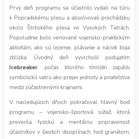
Prvý deň programu sa účastníci vydali na túru
k Popradskému plesu a absolvovali prechádzku
okolo Štrbského plesa vo Vysokých Tatrách.
Popoludnie bolo venované vojensko-praktickým
aktivitám, ako sú lezenie, plávanie a nácvik boja
zblízka. Úvodný deň vyvrcholil podujatím
Icebreaker
, počas ktorého tímlídri zapálili
symbolickú vatru ako prejav jednoty a priateľstva
medzi zúčastnenými krajinami.
V nasledujúcich dňoch pokračoval hlavný bod
programu – vojensko-športová súťaž, ktorá
preverila fyzickú a mentálnu pripravenosť
účastníkov v šiestich disciplínach: hod granátom,