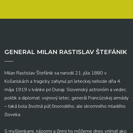
GENERAL MILAN RASTISLAV ŠTEFÁNIK
Milan Rastislav Štefánik sa narodil 21. júla 1880 v
Košariskách a tragicky zahynul pri leteckej nehode dňa 4.
mája 1919 v Ivánke pri Dunaji. Slovenský astronóm a vedec,
politik a diplomat, vojnový letec, generál Francúzskej armády
– taká bola životná púť činorodého, ale skromného mladého
človeka.
S myšlienkami, názormi a činmi ho môžeme dnes vnímať ako