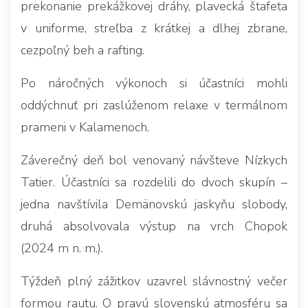
prekonanie prekážkovej dráhy, plavecká štafeta
v uniforme, streľba z krátkej a dlhej zbrane,
cezpoľný beh a rafting.
Po náročných výkonoch si účastníci mohli
oddýchnuť pri zaslúženom relaxe v termálnom
prameni v Kalamenoch.
Záverečný deň bol venovaný návšteve Nízkych
Tatier. Účastníci sa rozdelili do dvoch skupín –
jedna navštívila Demänovskú jaskyňu slobody,
druhá absolvovala výstup na vrch Chopok
(2024 m n. m.).
Týždeň plný zážitkov uzavrel slávnostný večer
formou rautu. O pravú slovenskú atmosféru sa