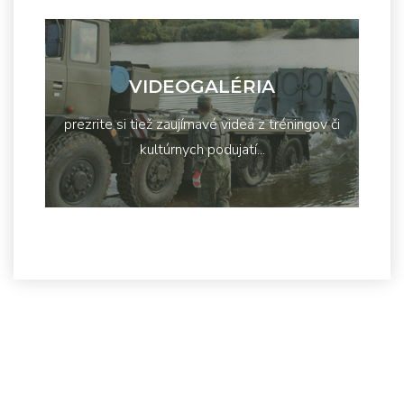
VIDEOGALÉRIA
prezrite si tiež zaujímavé videá z tréningov či
kultúrnych podujatí...