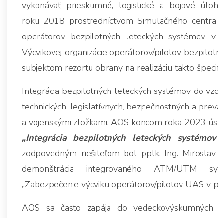
vykonávať prieskumné, logistické a bojové úloh
roku 2018 prostredníctvom Simulačného centra
operátorov bezpilotných leteckých systémov v
Výcvikovej organizácie operátorov/pilotov bezpilot
subjektom rezortu obrany na realizáciu takto špecif
Integrácia bezpilotných leteckých systémov do vz
technických, legislatívnych, bezpečnostných a prevá
a vojenskými zložkami. AOS koncom roka 2023 ús
„Integrácia bezpilotných leteckých systém
zodpovedným riešiteľom bol pplk. Ing. Miroslav 
demonštrácia integrovaného ATM/UTM sy
„Zabezpečenie výcviku operátorov/pilotov UAS v pr
AOS sa často zapája do vedeckovýskumných pr