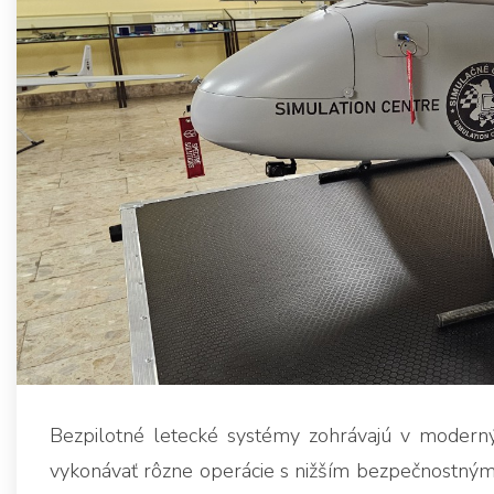
Bezpilotné letecké systémy zohrávajú v modern
vykonávať rôzne operácie s nižším bezpečnostným r