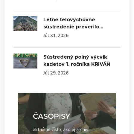
Letné telovýchovné
sústredenie preverilo…
Júl 31, 2026
Sústredený poľný výcvik
kadetov 1. ročníka KRIVÁŇ
Júl 29, 2026
ČASOPISY
aktuálne číslo, ako aj archív