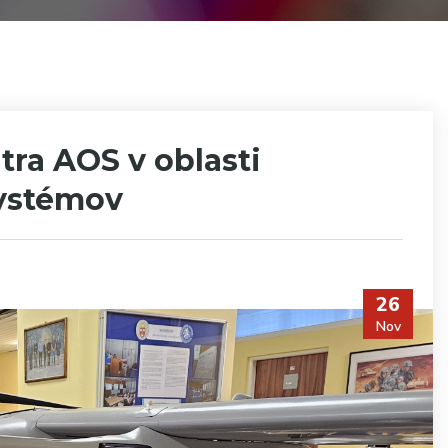
tra AOS v oblasti
systémov
26
Nov