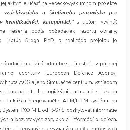
 jej aktivít je účasť na vedeckovýskumnom projekte
 vzdelávacieho a školiaceho pracoviska pre
 kvalifikačných kategóriách“
s cieľom vyvinúť
e riešenia podľa požiadaviek rezortu obrany.
. Matúš Grega, PhD. a realizácia projektu je
 národnú i medzinárodnú bezpečnosť, čo v priamej
obrannej agentúry (European Defence Agency)
vihnutá AOS a jeho Simulačné centrum, vzhľadom
olupráci s technologickými partnermi združenia
iedli ukážku integrovaného ATM/UTM systému na
. Systém IXO MIL od R-SYS poskytoval informácie
ých a bezletových zón, ako aj informácií o cieľoch.
stému kreovaným a vyvíjaným podľa európskych