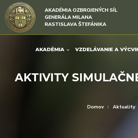
Rovno na obsah
Rovno na menu
AKADÉMIA OZBROJENÝCH SÍL
GENERÁLA MILANA
RASTISLAVA ŠTEFÁNIKA
AKADÉMIA
VZDELÁVANIE A VÝCVI
AKTIVITY SIMULAČN
Domov
Aktuality