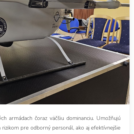
ých armádach čoraz väčšiu dominanciu. Umožňujú
izikom pre odborný personál, ako aj efektívnejšie