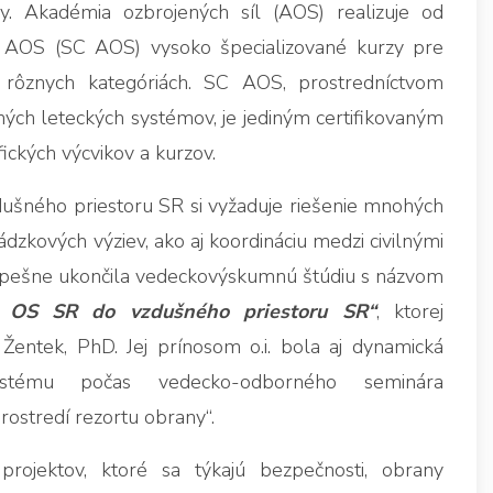
y. Akadémia ozbrojených síl (AOS) realizuje od
 AOS (SC AOS) vysoko špecializované kurzy pre
 rôznych kategóriách. SC AOS, prostredníctvom
ných leteckých systémov, je jediným certifikovaným
ických výcvikov a kurzov.
dušného priestoru SR si vyžaduje riešenie mnohých
dzkových výziev, ako aj koordináciu medzi civilnými
pešne ukončila vedeckovýskumnú štúdiu s názvom
ov OS SR do vzdušného priestoru SR“
, ktorej
Žentek, PhD. Jej prínosom o.i. bola aj dynamická
stému počas vedecko-odborného seminára
ostredí rezortu obrany“.
ojektov, ktoré sa týkajú bezpečnosti, obrany