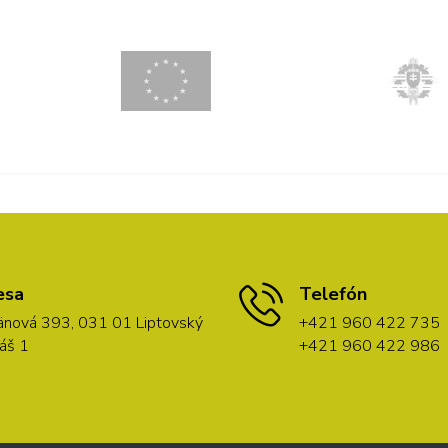
esa
Telefón
nová 393, 031 01 Liptovský
+421 960 422 735
áš 1
+421 960 422 986