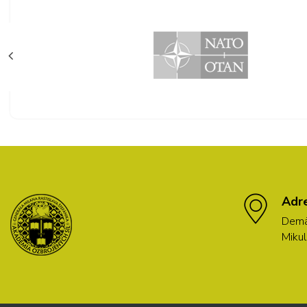
Adr
Demä
Mikul