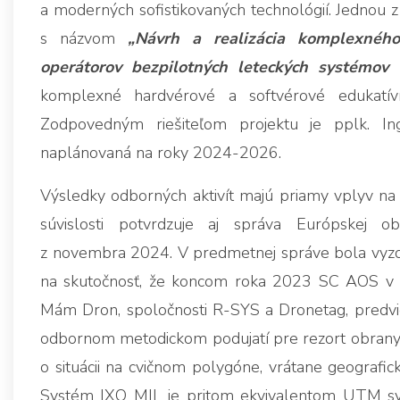
a moderných sofistikovaných technológií. Jednou z
s názvom
„Návrh a realizácia komplexného
operátorov bezpilotných leteckých systémov v
komplexné hardvérové a softvérové edukatívn
Zodpovedným riešiteľom projektu je pplk. Ing
naplánovaná na roky 2024-2026.
Výsledky odborných aktivít majú priamy vplyv na
súvislosti potvrdzuje aj správa Európskej 
z novembra 2024. V predmetnej správe bola vyzd
na skutočnosť, že koncom roka 2023 SC AOS v sp
Mám Dron, spoločnosti R-SYS a Dronetag, predv
odbornom metodickom podujatí pre rezort obrany
o situácii na cvičnom polygóne, vrátane geografick
Systém IXO MIL je pritom ekvivalentom UTM sy