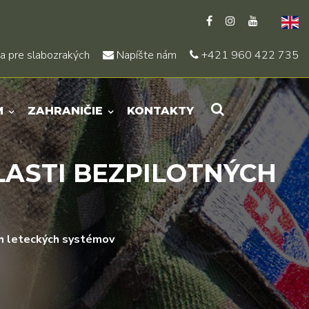
a pre slabozrakých
Napíšte nám
+421 960 422 735
M
ZAHRANIČIE
KONTAKTY
LASTI BEZPILOTNÝCH
ch leteckých systémov