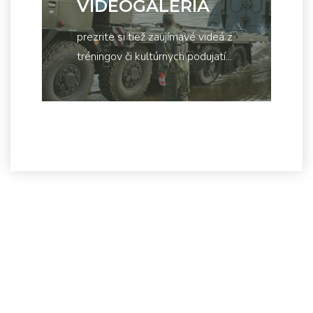
VIDEOGALÉRIA
prezrite si tiež zaujímavé videá z
tréningov či kultúrnych podujatí...