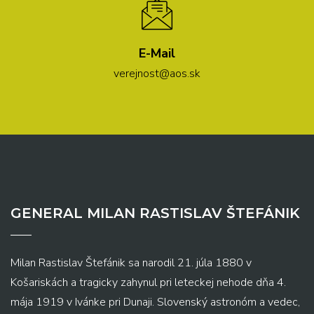
E-Mail
verejnost@aos.sk
GENERAL MILAN RASTISLAV ŠTEFÁNIK
Milan Rastislav Štefánik sa narodil 21. júla 1880 v
Košariskách a tragicky zahynul pri leteckej nehode dňa 4.
mája 1919 v Ivánke pri Dunaji. Slovenský astronóm a vedec,