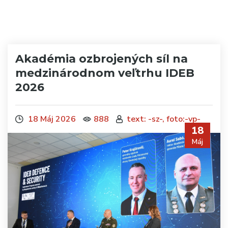
Akadémia ozbrojených síl na
medzinárodnom veľtrhu IDEB
2026
18 Máj 2026
888
text: -sz-, foto:-vp-
18
Máj