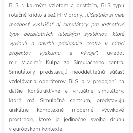
BLS s kolmým vzletom a pristátím, BLS typu
rotačné krídlo a tiež FPV drony.
„Účastníci si mali
možnosť vyskúšať aj simulátory pre jednotlivé
typy bezpilotných leteckých systémov, ktoré
vyvinuli a navrhli príslušníci centra v rámci
projektov výskumu a vývoja“,
uviedol
mjr. Vladimír Kulpa zo Simulačného centra.
Simulátory predstavujú neoddeliteľnú súčasť
vzdelávania operátorov BLS a v prepojení na
ďalšie konštruktívne a virtuálne simulátory,
ktoré má Simulačné centrum, predstavujú
unikátne komplexné moderné výcvikové
prostredie, ktoré je jedinečné svojho druhu
v európskom kontexte.