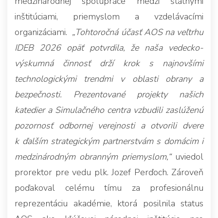
medzinárodnej spolupráce medzi štátnymi
inštitúciami, priemyslom a vzdelávacími
organizáciami.
„Tohtoročná účasť AOS na veľtrhu
IDEB 2026 opäť potvrdila, že naša vedecko-
výskumná činnosť drží krok s najnovšími
technologickými trendmi v oblasti obrany a
bezpečnosti. Prezentované projekty našich
katedier a Simulačného centra vzbudili zaslúženú
pozornosť odbornej verejnosti a otvorili dvere
k ďalším strategickým partnerstvám s domácim i
medzinárodným obranným priemyslom,“
uviedol
prorektor pre vedu plk. Jozef Perďoch. Zároveň
poďakoval celému tímu za profesionálnu
reprezentáciu akadémie, ktorá posilnila status