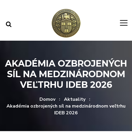
Rovno na obsah
Rovno na menu
AKADÉMIA OZBROJENÝCH
SÍL NA MEDZINÁRODNOM
VEĽTRHU IDEB 2026
Domov
Aktuality
Akadémia ozbrojených síl na medzinárodnom veľtrhu
IDEB 2026