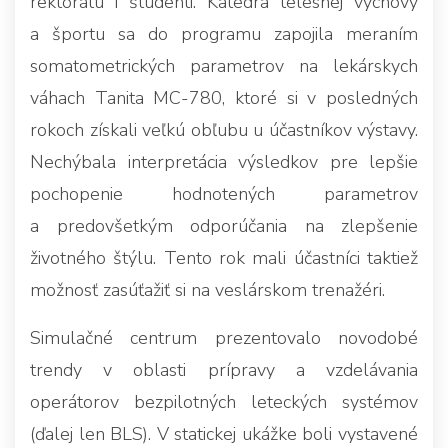
rektorátu i študenti. Katedra telesnej výchovy
a športu sa do programu zapojila meraním
somatometrických parametrov na lekárskych
váhach Tanita MC-780, ktoré si v posledných
rokoch získali veľkú obľubu u účastníkov výstavy.
Nechýbala interpretácia výsledkov pre lepšie
pochopenie hodnotených parametrov
a predovšetkým odporúčania na zlepšenie
životného štýlu. Tento rok mali účastníci taktiež
možnosť zasúťažiť si na veslárskom trenažéri.
Simulačné centrum prezentovalo novodobé
trendy v oblasti prípravy a vzdelávania
operátorov bezpilotných leteckých systémov
(ďalej len BLS). V statickej ukážke boli vystavené